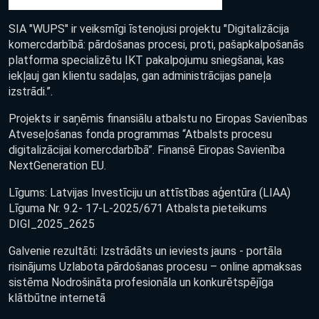
SIA "WUPS" ir veiksmīgi īstenojusi projektu "Digitalizācija
komercdarbībā: pārdošanas procesi, proti, pašapkalpošanās
platforma specializētu IKT pakalpojumu sniegšanai, kas
iekļauj gan klientu sadaļas, gan administrācijas paneļa
izstrādi.”.
Projekts ir saņēmis finansiālu atbalstu no Eiropas Savienības
Atveseļošanas fonda programmas “Atbalsts procesu
digitalizācijai komercdarbībā”. Finansē Eiropas Savienība
NextGeneration EU.
Līgums: Latvijas Investīciju un attīstības aģentūra (LIAA)
Līguma Nr. 9.2- 17-L-2025/671 Atbalsta pieteikums
DIGI_2025_2625
Galvenie rezultāti: Izstrādāts un ieviests jauns - portāla
risinājums Uzlabota pārdošanas procesu – online apmaksas
sistēma Nodrošināta profesionāla un konkurētspējīga
klātbūtne internetā