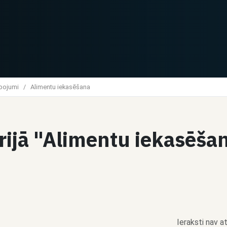
lpojumi
/
Alimentu iekasēšana
orijā "Alimentu iekasēš
Ieraksti nav at