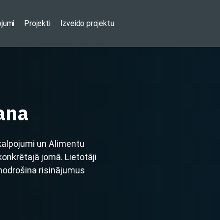
ojumi
Projekti
Izveido projektu
ana
kalpojumi un Alimentu
nkrētajā jomā. Lietotāji
 nodrošina risinājumus