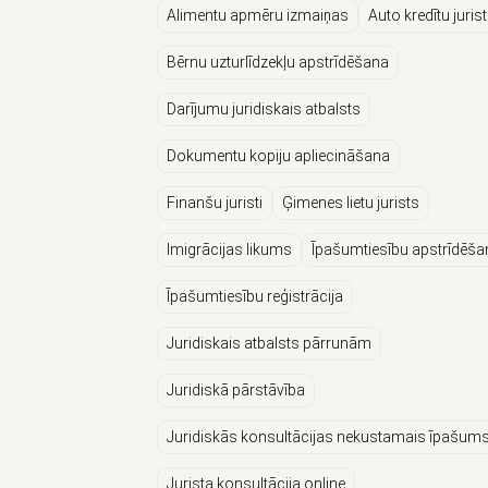
Alimentu apmēru izmaiņas
Auto kredītu jurist
Bērnu uzturlīdzekļu apstrīdēšana
Darījumu juridiskais atbalsts
Dokumentu kopiju apliecināšana
Finanšu juristi
Ģimenes lietu jurists
Imigrācijas likums
Īpašumtiesību apstrīdēša
Īpašumtiesību reģistrācija
Juridiskais atbalsts pārrunām
Juridiskā pārstāvība
Juridiskās konsultācijas nekustamais īpašum
Jurista konsultācija online