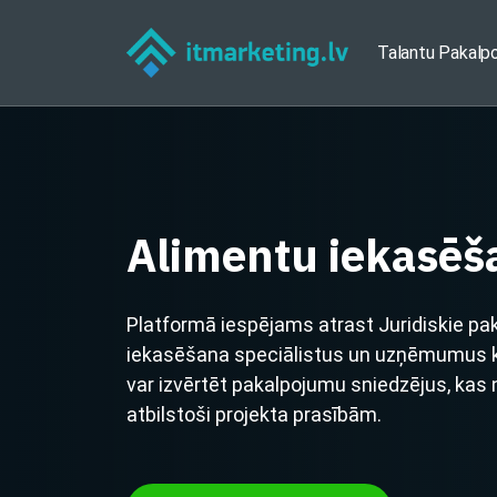
Talantu Pakalp
Alimentu iekasēš
Platformā iespējams atrast Juridiskie pa
iekasēšana speciālistus un uzņēmumus ko
var izvērtēt pakalpojumu sniedzējus, kas
atbilstoši projekta prasībām.