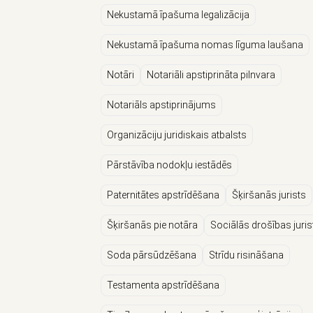
Nekustamā īpašuma legalizācija
Nekustamā īpašuma nomas līguma laušana
Notāri
Notariāli apstiprināta pilnvara
Notariāls apstiprinājums
Organizāciju juridiskais atbalsts
Pārstāvība nodokļu iestādēs
Paternitātes apstrīdēšana
Šķiršanās jurists
Šķiršanās pie notāra
Sociālās drošības jurist
Soda pārsūdzēšana
Strīdu risināšana
Testamenta apstrīdēšana