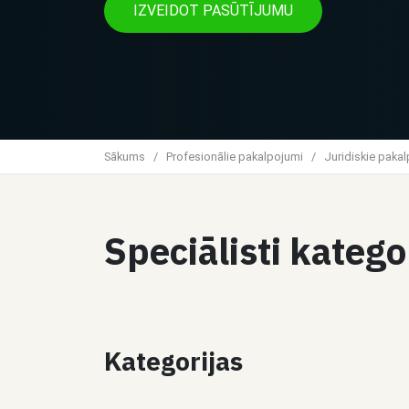
IZVEIDOT PASŪTĪJUMU
Sākums
/
Profesionālie pakalpojumi
/
Juridiskie paka
Speciālisti kateg
Kategorijas