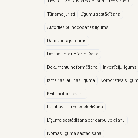
Tiesību uz nekustamo īpašumu reģistrācija
Tūrisma juristi
Līgumu sastādīšana
Autortiesību nodošanas līgums
Daudzpusējs līgums
Dāvinājuma noformēšana
Dokumentu noformēšana
Investīciju līgums
Izmaiņas laulības līgumā
Korporatīvais līgu
Kvīts noformēšana
Laulības līguma sastādīšana
Līguma sastādīšana par darbu veikšanu
Nomas līguma sastādīšana