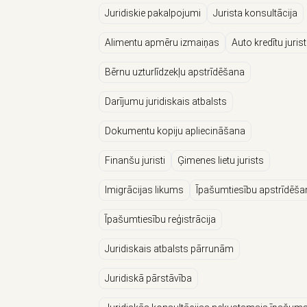
Juridiskie pakalpojumi
Jurista konsultācija
Alimentu apmēru izmaiņas
Auto kredītu jurist
Bērnu uzturlīdzekļu apstrīdēšana
Darījumu juridiskais atbalsts
Dokumentu kopiju apliecināšana
Finanšu juristi
Ģimenes lietu jurists
Imigrācijas likums
Īpašumtiesību apstrīdēša
Īpašumtiesību reģistrācija
Juridiskais atbalsts pārrunām
Juridiskā pārstāvība