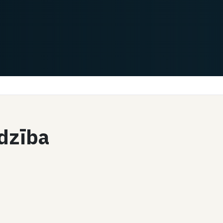
rdzība