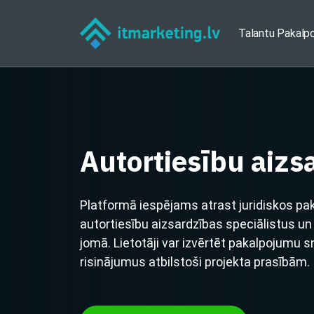
Talantu Pakalp
Autortiesību aizs
Platformā iespējams atrast juridiskos p
autortiesību aizsardzības speciālistus 
jomā. Lietotāji var izvērtēt pakalpojumu 
risinājumus atbilstoši projekta prasībām.