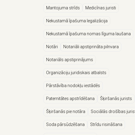
Mantojuma strīds
Medicīnas juristi
Nekustamā īpašuma legalizācija
Nekustamā īpašuma nomas līguma laušana
Notāri
Notariāli apstiprināta pilnvara
Notariāls apstiprinājums
Organizāciju juridiskais atbalsts
Pārstāvība nodokļu iestādēs
Paternitātes apstrīdēšana
Šķiršanās jurists
Šķiršanās pie notāra
Sociālās drošības jurist
Soda pārsūdzēšana
Strīdu risināšana