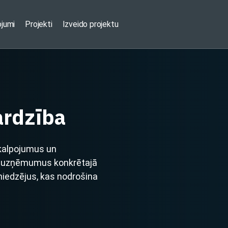
ojumi
Projekti
Izveido projektu
ardzība
akalpojumus un
un uzņēmumus konkrētajā
sniedzējus, kas nodrošina