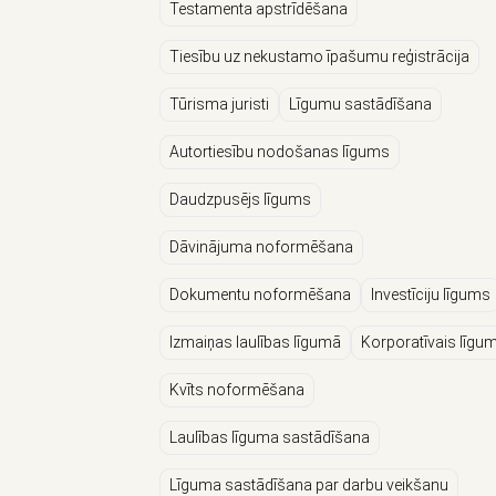
Testamenta apstrīdēšana
Tiesību uz nekustamo īpašumu reģistrācija
Tūrisma juristi
Līgumu sastādīšana
Autortiesību nodošanas līgums
Daudzpusējs līgums
Dāvinājuma noformēšana
Dokumentu noformēšana
Investīciju līgums
Izmaiņas laulības līgumā
Korporatīvais līgu
Kvīts noformēšana
Laulības līguma sastādīšana
Līguma sastādīšana par darbu veikšanu