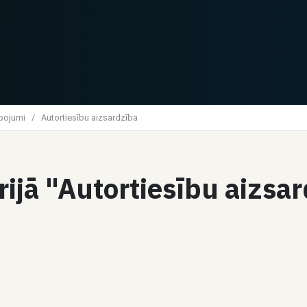
lpojumi
/
Autortiesību aizsardzība
rijā "Autortiesību aizsa