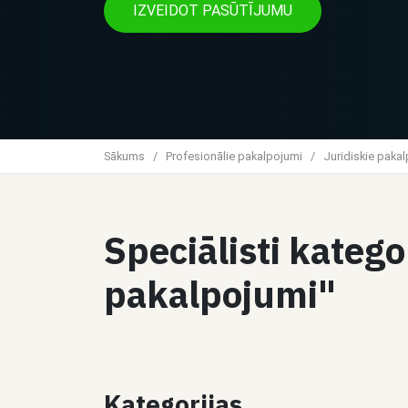
IZVEIDOT PASŪTĪJUMU
Sākums
/
Profesionālie pakalpojumi
/
Juridiskie paka
Speciālisti katego
pakalpojumi"
Kategorijas