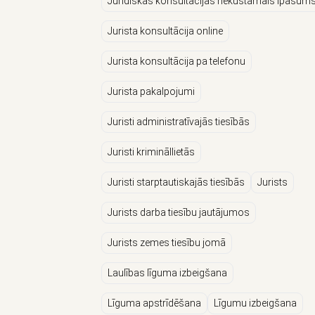
Juridiskās konsultācijas nekustamais īpašum
Jurista konsultācija online
Jurista konsultācija pa telefonu
Jurista pakalpojumi
Juristi administratīvajās tiesībās
Juristi krimināllietās
Juristi starptautiskajās tiesībās
Jurists
Jurists darba tiesību jautājumos
Jurists zemes tiesību jomā
Laulības līguma izbeigšana
Līguma apstrīdēšana
Līgumu izbeigšana