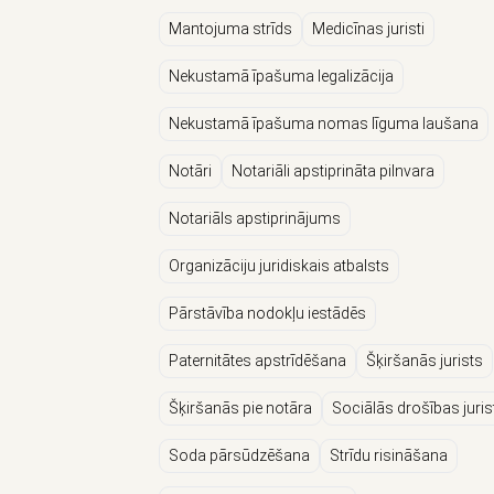
Mantojuma strīds
Medicīnas juristi
Nekustamā īpašuma legalizācija
Nekustamā īpašuma nomas līguma laušana
Notāri
Notariāli apstiprināta pilnvara
Notariāls apstiprinājums
Organizāciju juridiskais atbalsts
Pārstāvība nodokļu iestādēs
Paternitātes apstrīdēšana
Šķiršanās jurists
Šķiršanās pie notāra
Sociālās drošības jurist
Soda pārsūdzēšana
Strīdu risināšana