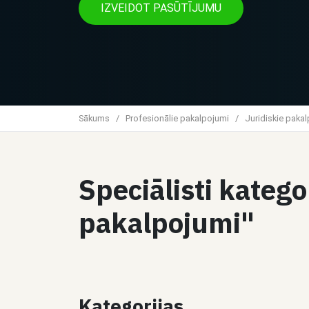
IZVEIDOT PASŪTĪJUMU
Sākums
/
Profesionālie pakalpojumi
/
Juridiskie paka
Speciālisti katego
pakalpojumi"
Kategorijas