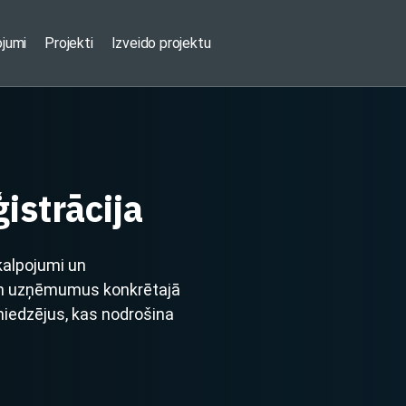
ojumi
Projekti
Izveido projektu
istrācija
kalpojumi un
 un uzņēmumus konkrētajā
sniedzējus, kas nodrošina