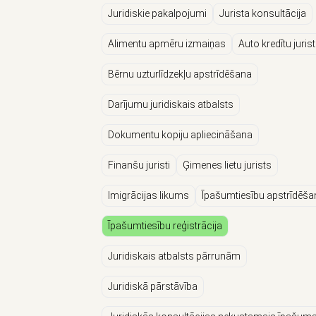
Juridiskie pakalpojumi
Jurista konsultācija
Alimentu apmēru izmaiņas
Auto kredītu jurist
Bērnu uzturlīdzekļu apstrīdēšana
Darījumu juridiskais atbalsts
Dokumentu kopiju apliecināšana
Finanšu juristi
Ģimenes lietu jurists
Imigrācijas likums
Īpašumtiesību apstrīdēša
Īpašumtiesību reģistrācija
Juridiskais atbalsts pārrunām
Juridiskā pārstāvība