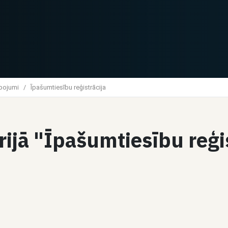
lpojumi
/
Īpašumtiesību reģistrācija
rijā "Īpašumtiesību reģi