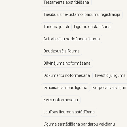
Testamenta apstrīdēšana
Tiesību uz nekustamo īpašumu reģistrācija
Tūrisma juristi
Līgumu sastādīšana
Autortiesību nodošanas līgums
Daudzpusējs līgums
Dāvinājuma noformēšana
Dokumentu noformēšana
Investīciju līgums
Izmaiņas laulības līgumā
Korporatīvais līgu
Kvīts noformēšana
Laulības līguma sastādīšana
Līguma sastādīšana par darbu veikšanu