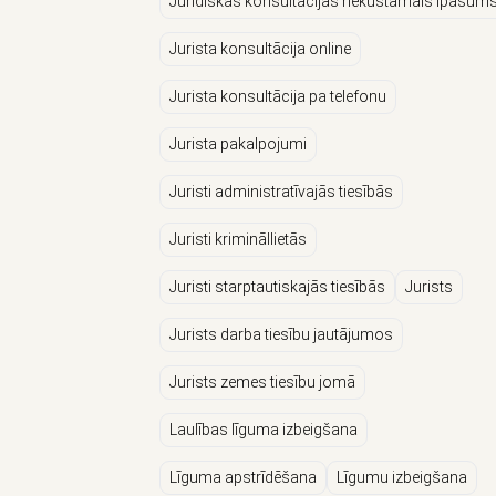
Juridiskās konsultācijas nekustamais īpašum
Jurista konsultācija online
Jurista konsultācija pa telefonu
Jurista pakalpojumi
Juristi administratīvajās tiesībās
Juristi krimināllietās
Juristi starptautiskajās tiesībās
Jurists
Jurists darba tiesību jautājumos
Jurists zemes tiesību jomā
Laulības līguma izbeigšana
Līguma apstrīdēšana
Līgumu izbeigšana