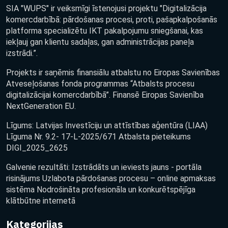
SIA "WUPS" ir veiksmīgi īstenojusi projektu "Digitalizācija
komercdarbībā: pārdošanas procesi, proti, pašapkalpošanās
platforma specializētu IKT pakalpojumu sniegšanai, kas
iekļauj gan klientu sadaļas, gan administrācijas paneļa
izstrādi.”.
Projekts ir saņēmis finansiālu atbalstu no Eiropas Savienības
Atveseļošanas fonda programmas “Atbalsts procesu
digitalizācijai komercdarbībā”. Finansē Eiropas Savienība
NextGeneration EU.
Līgums: Latvijas Investīciju un attīstības aģentūra (LIAA)
Līguma Nr. 9.2- 17-L-2025/671 Atbalsta pieteikums
DIGI_2025_2625
Galvenie rezultāti: Izstrādāts un ieviests jauns - portāla
risinājums Uzlabota pārdošanas procesu – online apmaksas
sistēma Nodrošināta profesionāla un konkurētspējīga
klātbūtne internetā
Kategorijas