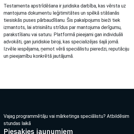
Testamenta apstrīdēšana ir juridiska darbība, kas vērsta uz
mantojuma dokumentu leģitimitātes un spēkā stāšanās
tiesiskās puses pārbaudīšanu. Šis pakalpojums bieži tiek
izmantots, lai atrisinātu strīdus par mantojuma derīgumu,
parakstīšanu vai saturu. Platformā pieejami gan individuāli
advokāti, gan juridiskie biroji, kas specializējas šajā jomā.
Izvēle iespējama, ņemot vērā speciālistu pieredzi, reputāciju
un pieejamību konkrētā jautājumā.
Vajag programmētāju vai mārketinga speciālistu? Atbildēsim
stundas laikā
Piesakies jaunumiem