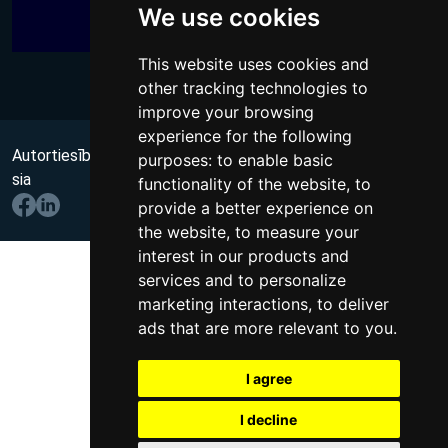
We use cookies
This website uses cookies and
other tracking technologies to
improve your browsing
experience for the following
Autortiesības @ 2026 Visas tiesības aizsargātas
no Wups,
purposes:
to enable basic
sia
functionality of the website
,
to
provide a better experience on
the website
,
to measure your
interest in our products and
services and to personalize
marketing interactions
,
to deliver
ads that are more relevant to you
.
I agree
I decline