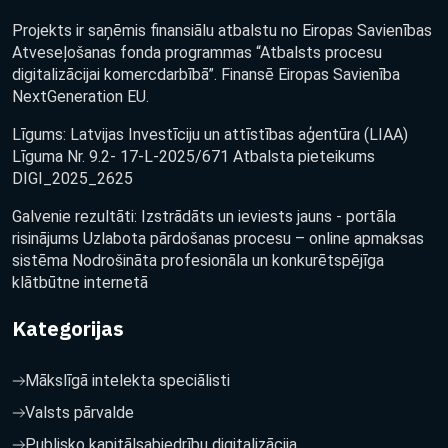
Projekts ir saņēmis finansiālu atbalstu no Eiropas Savienības
Atveseļošanas fonda programmas “Atbalsts procesu
digitalizācijai komercdarbībā”. Finansē Eiropas Savienība
NextGeneration EU.
Līgums: Latvijas Investīciju un attīstības aģentūra (LIAA)
Līguma Nr. 9.2- 17-L-2025/671 Atbalsta pieteikums
DIGI_2025_2625
Galvenie rezultāti: Izstrādāts un ieviests jauns - portāla
risinājums Uzlabota pārdošanas procesu – online apmaksas
sistēma Nodrošināta profesionāla un konkurētspējīga
klātbūtne internetā
Kategorijas
Mākslīgā intelekta speciālisti
Valsts pārvalde
Publisko kapitālsabiedrību digitalizācija