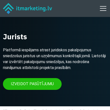
Jurists
Platformā iespējams atrast juridiskos pakalpojumus
sniedzošus juristus un uzņēmumus konkrētajā jomā. Lietotāji
var izvērtēt pakalpojumu sniedzējus, kas nodrošina
risinājumus atbilstoši projekta prasībām.
IZVEIDOT PASŪTĪJUMU