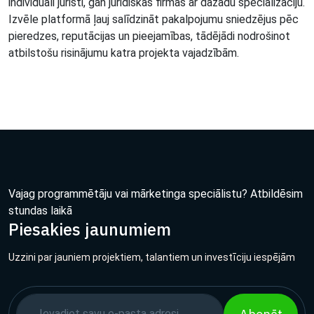
individuāli juristi, gan juridiskas firmas ar dažādu specializāciju.
Izvēle platformā ļauj salīdzināt pakalpojumu sniedzējus pēc
pieredzes, reputācijas un pieejamības, tādējādi nodrošinot
atbilstošu risinājumu katra projekta vajadzībām.
Vajag programmētāju vai mārketinga speciālistu? Atbildēsim
stundas laikā
Piesakies jaunumiem
Uzzini par jauniem projektiem, talantiem un investīciju iespējām