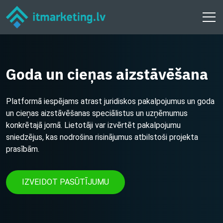
Goda un cieņas aizstāvēšana
Platformā iespējams atrast juridiskos pakalpojumus un goda
un cieņas aizstāvēšanas speciālistus un uzņēmumus
konkrētajā jomā. Lietotāji var izvērtēt pakalpojumu
sniedzējus, kas nodrošina risinājumus atbilstoši projekta
prasībām.
IZVEIDOT PASŪTĪJUMU