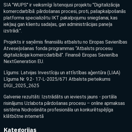
SIA "WUPS" ir veiksmīgi īstenojusi projektu "Digitalizācija
komercdarbībā: pārdošanas procesi, proti, pašapkalpošanās
platforma specializētu IKT pakalpojumu sniegšanai, kas
iekļauj gan klientu sadaļas, gan administrācijas paneļa
izstrādi.”.
Projekts ir saņēmis finansiālu atbalstu no Eiropas Savienības
Atveseļošanas fonda programmas “Atbalsts procesu
digitalizācijai komercdarbībā”. Finansē Eiropas Savienība
NextGeneration EU.
Līgums: Latvijas Investīciju un attīstības aģentūra (LIAA)
Līguma Nr. 9.2- 17-L-2025/671 Atbalsta pieteikums
DIGI_2025_2625
Galvenie rezultāti: Izstrādāts un ieviests jauns - portāla
risinājums Uzlabota pārdošanas procesu – online apmaksas
sistēma Nodrošināta profesionāla un konkurētspējīga
klātbūtne internetā
Kategorijas