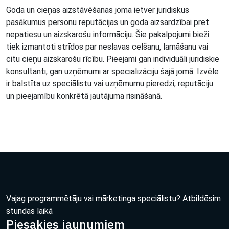
Goda un cieņas aizstāvēšanas joma ietver juridiskus
pasākumus personu reputācijas un goda aizsardzībai pret
nepatiesu un aizskarošu informāciju. Šie pakalpojumi bieži
tiek izmantoti strīdos par neslavas celšanu, lamāšanu vai
citu cieņu aizskarošu rīcību. Pieejami gan individuāli juridiskie
konsultanti, gan uzņēmumi ar specializāciju šajā jomā. Izvēle
ir balstīta uz speciālistu vai uzņēmumu pieredzi, reputāciju
un pieejamību konkrētā jautājuma risināšanā.
Vajag programmētāju vai mārketinga speciālistu? Atbildēsim
stundas laikā
Piesakies jaunumiem