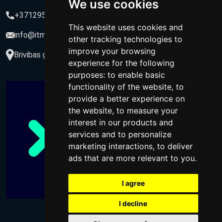
We use cookies
+37129564547
This website uses cookies and
info@itmarketing.lv
other tracking technologies to
improve your browsing
Brivibas gatve 234-77, LV-1039, Riga, Latvia
experience for the following
purposes:
to enable basic
functionality of the website
,
to
provide a better experience on
the website
,
to measure your
interest in our products and
services and to personalize
marketing interactions
,
to deliver
ads that are more relevant to you
.
I agree
I decline