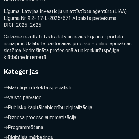
Līgums: Latvijas Investīciju un attīstības aģentūra (LIAA)
Līguma Nr. 9.2- 17-L-2025/671 Atbalsta pieteikums
DIGI_2025_2625
Galvenie rezultāti: Izstrādāts un ieviests jauns - portāla
risinājums Uzlabota pārdošanas procesu – online apmaksas
sistēma Nodrošināta profesionāla un konkurētspējīga
klātbūtne internetā
Kategorijas
Mākslīgā intelekta speciālisti
Valsts pārvalde
Publisko kapitālsabiedrību digitalizācija
Biznesa process automatizācija
Programmēšana
Digitālais mārketings