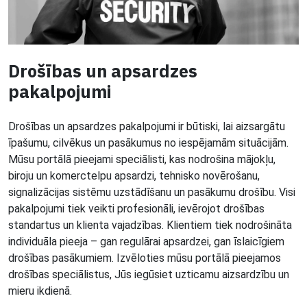
Drošības un apsardzes
pakalpojumi
Drošības un apsardzes pakalpojumi ir būtiski, lai aizsargātu
īpašumu, cilvēkus un pasākumus no iespējamām situācijām.
Mūsu portālā pieejami speciālisti, kas nodrošina mājokļu,
biroju un komerctelpu apsardzi, tehnisko novērošanu,
signalizācijas sistēmu uzstādīšanu un pasākumu drošību. Visi
pakalpojumi tiek veikti profesionāli, ievērojot drošības
standartus un klienta vajadzības. Klientiem tiek nodrošināta
individuāla pieeja – gan regulārai apsardzei, gan īslaicīgiem
drošības pasākumiem. Izvēloties mūsu portālā pieejamos
drošības speciālistus, Jūs iegūsiet uzticamu aizsardzību un
mieru ikdienā.