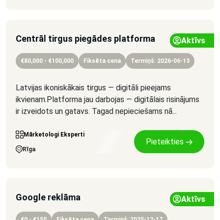
Centrāl tirgus piegādes platforma
Aktīvs
€80,000 - €100,000
Fiksēta cena
Termiņš: 2026-06-13
Latvijas ikoniskākais tirgus — digitāli pieejams
ikvienam.Platforma jau darbojas — digitālais risinājums
ir izveidots un gatavs. Tagad nepieciešams nā...
Mārketologi Eksperti
Pieteikties
Rīga
Google reklāma
Aktīvs
€0 - €150
Fiksēta cena
Termiņš: 2025-12-17