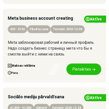
Meta business account creating
Aktīvs
€50 - €150
Fiksēta cena
Termiņš: 2025-12-04
Meta заблокировал рабочий и личный профиль.
Надо создать бизнес страницу мета что бы я
смогла выйти с ними на связь.
Maksas reklāma
Pieteikties
Рига
Sociālo mediju pārvaldīsana
Aktīvs
€1,800 - €1,900
Mēnesī
Termiņš: 2025-12-23