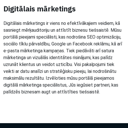
Digitālais mārketings
Digitālais mārketings ir viens no efektīvākajiem veidiem, kā
sasniegt mērķauditoriju un attīstīt biznesu tiešsaistē. Mūsu
portālā pieejami speciālisti, kas nodrošina SEO optimizāciju,
sociālo tīklu pārvaldību, Google un Facebook reklāmu, kā arī
e-pasta mārketinga kampaņas. Tiek piedāvāti arī satura
mārketinga un vizuālās identitātes risinājumi, kas palīdz
uzrunāt klientus un veidot uzticību. Visi pakalpojumi tiek
veikti ar datu analīzi un stratēģisku pieeju, lai nodrošinātu
maksimālu rezultātu. Izvēloties mūsu portālā pieejamos
digitālā mārketinga speciālistus, Jūs iegūsiet partneri, kas
palīdzēs biznesam augt un attīstīties tiešsaistē.