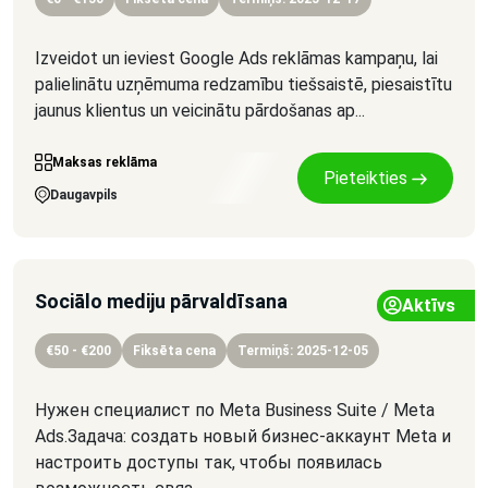
Izveidot un ieviest Google Ads reklāmas kampaņu, lai
palielinātu uzņēmuma redzamību tiešsaistē, piesaistītu
jaunus klientus un veicinātu pārdošanas ap...
Maksas reklāma
Pieteikties
Daugavpils
Sociālo mediju pārvaldīsana
Aktīvs
€50 - €200
Fiksēta cena
Termiņš: 2025-12-05
Нужен специалист по Meta Business Suite / Meta
Ads.Задача: создать новый бизнес-аккаунт Meta и
настроить доступы так, чтобы появилась