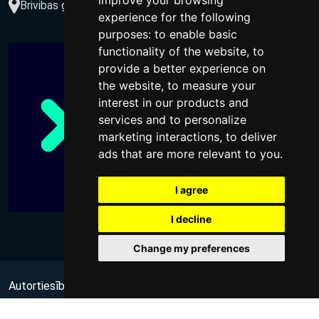
improve your browsing
Brivibas gatve 234-77, LV-1039, Riga, Latvia
experience for the following
purposes:
to enable basic
functionality of the website
,
to
provide a better experience on
the website
,
to measure your
interest in our products and
services and to personalize
marketing interactions
,
to deliver
ads that are more relevant to you
.
I agree
I decline
Change my preferences
Autortiesības @ 2026 Visas tiesības aizsargātas
no Wups,
sia