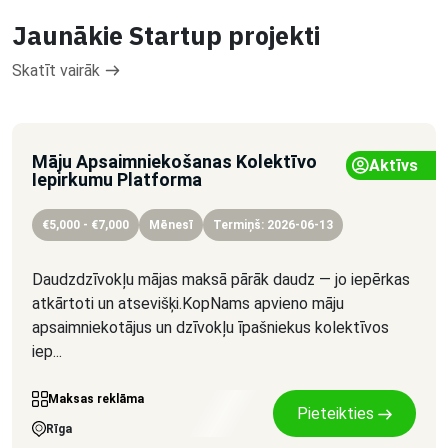
Jaunākie Startup projekti
Skatīt vairāk
Māju Apsaimniekošanas Kolektīvo
Aktīvs
Iepirkumu Platforma
€5,000 - €7,000
Mēnesī
Termiņš: 2026-06-13
Daudzdzīvokļu mājas maksā pārāk daudz — jo iepērkas
atkārtoti un atsevišķi.KopNams apvieno māju
apsaimniekotājus un dzīvokļu īpašniekus kolektīvos
iep...
Maksas reklāma
Pieteikties
Rīga