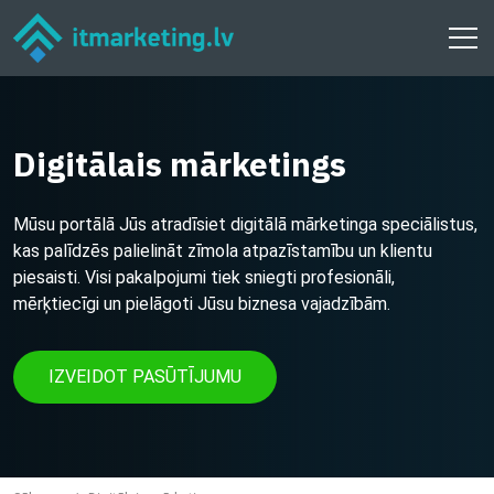
Digitālais mārketings
Mūsu portālā Jūs atradīsiet digitālā mārketinga speciālistus,
kas palīdzēs palielināt zīmola atpazīstamību un klientu
piesaisti. Visi pakalpojumi tiek sniegti profesionāli,
mērķtiecīgi un pielāgoti Jūsu biznesa vajadzībām.
IZVEIDOT PASŪTĪJUMU