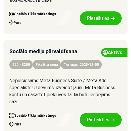
возможность связ...
Sociālo tīklu mārketings
Pieteikties
Рига
Sociālo mediju pārvaldīsana
Aktīvs
€50 - €200
Fiksēta cena
Termiņš: 2025-12-05
Nepieciešams Meta Business Suite / Meta Ads
speciālists.Uzdevums: izveidot jaunu Meta Business
kontu un sakārtot piekļuves tā, lai būtu iespējams
sazi...
Sociālo tīklu mārketings
Pieteikties
Рига