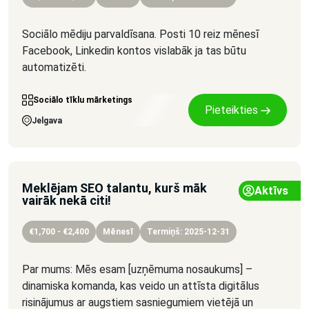
Sociālo mēdiju parvaldīsana. Posti 10 reiz mēnesī
Facebook, Linkedin kontos vislabāk ja tas būtu
automatizēti.
Sociālo tīklu mārketings
Pieteikties
Jelgava
Meklējam SEO talantu, kurš māk
Aktīvs
vairāk nekā citi!
€1,700 - €2,400
Mēnesī
Termiņš: 2025-12-31
Par mums: Mēs esam [uzņēmuma nosaukums] –
dinamiska komanda, kas veido un attīsta digitālus
risinājumus ar augstiem sasniegumiem vietējā un