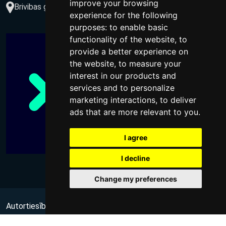
improve your browsing
Brivibas gatve 234-77, LV-1039, Riga, Latvia
experience for the following
purposes:
to enable basic
functionality of the website
,
to
provide a better experience on
the website
,
to measure your
interest in our products and
services and to personalize
marketing interactions
,
to deliver
ads that are more relevant to you
.
I agree
I decline
Change my preferences
Autortiesības @ 2026 Visas tiesības aizsargātas
no Wups,
sia