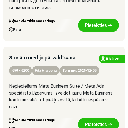
настроить доступы так, чтобы появилась
возможность связ...
Sociālo tīklu mārketings
Pieteikties
Рига
Sociālo mediju pārvaldīsana
Aktīvs
€50 - €200
Fiksēta cena
Termiņš: 2025-12-05
Nepieciešams Meta Business Suite / Meta Ads
speciālists.Uzdevums: izveidot jaunu Meta Business
kontu un sakārtot piekļuves tā, lai būtu iespējams
sazi...
Sociālo tīklu mārketings
Pieteikties