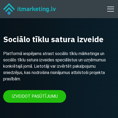
Sociālo tīklu satura izveide
Platformā iespējams atrast sociālo tīklu mārketinga un
sociālo tīklu satura izveides speciālistus un uzņēmumus
konkrētajā jomā. Lietotāji var izvērtēt pakalpojumu
sniedzējus, kas nodrošina risinājumus atbilstoši projekta
prasībām.
IZVEIDOT PASŪTĪJUMU