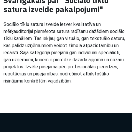
Svarīgākais par "Sociālo tīklu
satura izveide pakalpojumi"
Sociālo tīklu satura izveide ietver kvalitatīva un
mērķauditorijai piemērota satura radīšanu dažādiem sociālo
tīklu kanāliem. Tas iekļauj gan vizuālo, gan tekstuālo saturu,
kas palīdz uzņēmumiem veidot zīmola atpazīstamību un
iesaisti. Šajā kategorijā pieejami gan individuāli speciālisti,
gan uzņēmumi, kuriem ir pieredze dažāda apjoma un nozaru
projektos. Izvēle pieejama pēc profesionālās pieredzes,
reputācijas un pieejamības, nodrošinot atbilstošāko
risinājumu konkrētām vajadzībām.