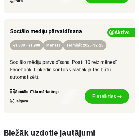
Рига
Sociālo mediju pārvaldīsana
Aktīvs
€1,800 - €1,900
Mēnesī
Termiņš: 2025-12-23
Sociālo mēdiju parvaldīsana. Posti 10 reiz mēnesī
Facebook, Linkedin kontos vislabāk ja tas būtu
automatizēti.
Sociālo tīklu mārketings
Pieteikties
Jelgava
Biežāk uzdotie jautājumi