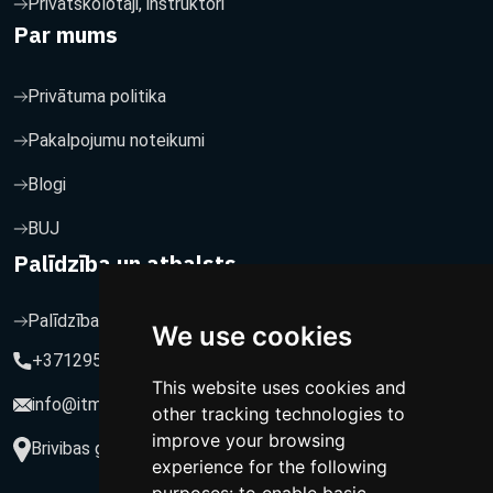
Privātskolotāji, instruktori
Par mums
Privātuma politika
Pakalpojumu noteikumi
Blogi
BUJ
Palīdzība un atbalsts
Palīdzība un atbalsts
We use cookies
+37129564547
This website uses cookies and
info@itmarketing.lv
other tracking technologies to
improve your browsing
Brivibas gatve 234-77, LV-1039, Riga, Latvia
experience for the following