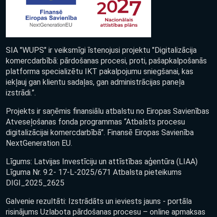
SIA "WUPS" ir veiksmīgi īstenojusi projektu "Digitalizācija
komercdarbībā: pārdošanas procesi, proti, pašapkalpošanās
platforma specializētu IKT pakalpojumu sniegšanai, kas
iekļauj gan klientu sadaļas, gan administrācijas paneļa
izstrādi.”.
Projekts ir saņēmis finansiālu atbalstu no Eiropas Savienības
Atveseļošanas fonda programmas “Atbalsts procesu
digitalizācijai komercdarbībā”. Finansē Eiropas Savienība
NextGeneration EU.
Līgums: Latvijas Investīciju un attīstības aģentūra (LIAA)
Līguma Nr. 9.2- 17-L-2025/671 Atbalsta pieteikums
DIGI_2025_2625
Galvenie rezultāti: Izstrādāts un ieviests jauns - portāla
risinājums Uzlabota pārdošanas procesu – online apmaksas