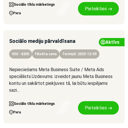
Sociālo tīklu mārketings
Pieteikties
Рига
Sociālo mediju pārvaldīsana
Aktīvs
€50 - €200
Fiksēta cena
Termiņš: 2025-12-05
Nepieciešams Meta Business Suite / Meta Ads
speciālists.Uzdevums: izveidot jaunu Meta Business
kontu un sakārtot piekļuves tā, lai būtu iespējams
sazi...
Sociālo tīklu mārketings
Pieteikties
Рига