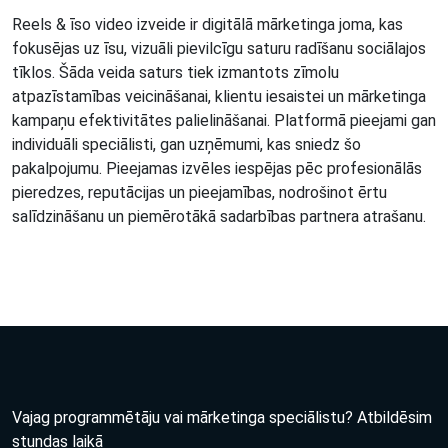
Reels & īso video izveide ir digitālā mārketinga joma, kas
fokusējas uz īsu, vizuāli pievilcīgu saturu radīšanu sociālajos
tīklos. Šāda veida saturs tiek izmantots zīmolu
atpazīstamības veicināšanai, klientu iesaistei un mārketinga
kampaņu efektivitātes palielināšanai. Platformā pieejami gan
individuāli speciālisti, gan uzņēmumi, kas sniedz šo
pakalpojumu. Pieejamas izvēles iespējas pēc profesionālās
pieredzes, reputācijas un pieejamības, nodrošinot ērtu
salīdzināšanu un piemērotākā sadarbības partnera atrašanu.
Vajag programmētāju vai mārketinga speciālistu? Atbildēsim
stundas laikā