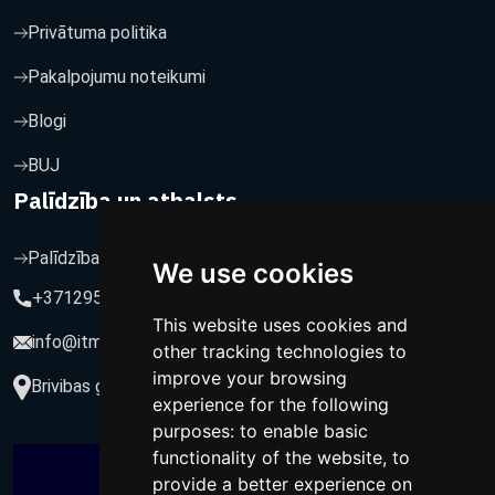
Privātuma politika
Pakalpojumu noteikumi
Blogi
BUJ
Palīdzība un atbalsts
Palīdzība un atbalsts
We use cookies
+37129564547
This website uses cookies and
info@itmarketing.lv
other tracking technologies to
improve your browsing
Brivibas gatve 234-77, LV-1039, Riga, Latvia
experience for the following
purposes:
to enable basic
functionality of the website
,
to
provide a better experience on