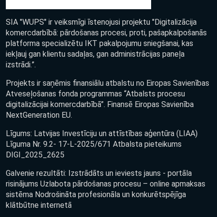
SIA "WUPS" ir veiksmīgi īstenojusi projektu "Digitalizācija
komercdarbībā: pārdošanas procesi, proti, pašapkalpošanās
platforma specializētu IKT pakalpojumu sniegšanai, kas
iekļauj gan klientu sadaļas, gan administrācijas paneļa
izstrādi.”.
Projekts ir saņēmis finansiālu atbalstu no Eiropas Savienības
Atveseļošanas fonda programmas “Atbalsts procesu
digitalizācijai komercdarbībā”. Finansē Eiropas Savienība
NextGeneration EU.
Līgums: Latvijas Investīciju un attīstības aģentūra (LIAA)
Līguma Nr. 9.2- 17-L-2025/671 Atbalsta pieteikums
DIGI_2025_2625
Galvenie rezultāti: Izstrādāts un ieviests jauns - portāla
risinājums Uzlabota pārdošanas procesu – online apmaksas
sistēma Nodrošināta profesionāla un konkurētspējīga
klātbūtne internetā