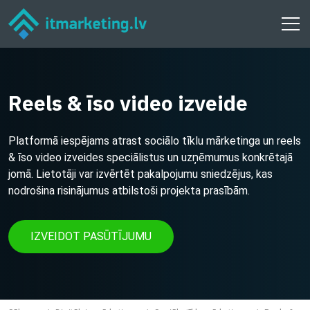
Reels & īso video izveide
Platformā iespējams atrast sociālo tīklu mārketinga un reels
& īso video izveides speciālistus un uzņēmumus konkrētajā
jomā. Lietotāji var izvērtēt pakalpojumu sniedzējus, kas
nodrošina risinājumus atbilstoši projekta prasībām.
IZVEIDOT PASŪTĪJUMU