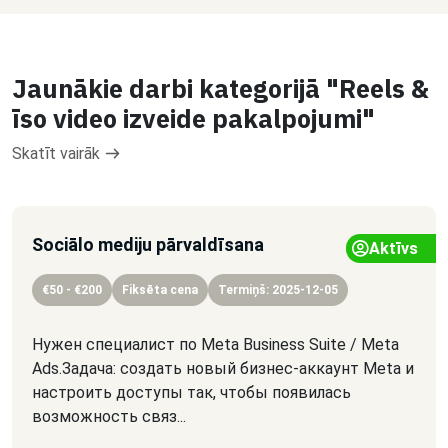
Jaunākie darbi kategorijā "Reels &
īso video izveide pakalpojumi"
Skatīt vairāk
Sociālo mediju pārvaldīsana
Aktīvs
€50 - €200
Fiksēta cena
Termiņš: 2025-12-05
Нужен специалист по Meta Business Suite / Meta
Ads.Задача: создать новый бизнес-аккаунт Meta и
настроить доступы так, чтобы появилась
возможность связ...