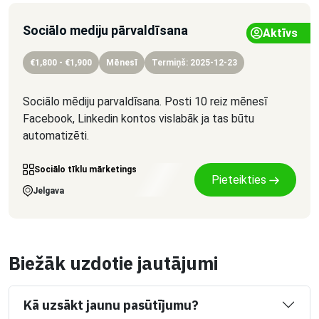
Sociālo mediju pārvaldīsana
Aktīvs
€1,800 - €1,900
Mēnesī
Termiņš: 2025-12-23
Sociālo mēdiju parvaldīsana. Posti 10 reiz mēnesī
Facebook, Linkedin kontos vislabāk ja tas būtu
automatizēti.
Sociālo tīklu mārketings
Pieteikties
Jelgava
Biežāk uzdotie jautājumi
Kā uzsākt jaunu pasūtījumu?