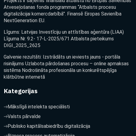
Projekts ir saņēmis finansiālu atbalstu no Eiropas Savienības
Atveseļošanas fonda programmas “Atbalsts procesu
digitalizācijai komercdarbībā”. Finansē Eiropas Savienība
NextGeneration EU.
Līgums: Latvijas Investīciju un attīstības aģentūra (LIAA)
Līguma Nr. 9.2- 17-L-2025/671 Atbalsta pieteikums
DIGI_2025_2625
Galvenie rezultāti: Izstrādāts un ieviests jauns - portāla
risinājums Uzlabota pārdošanas procesu – online apmaksas
sistēma Nodrošināta profesionāla un konkurētspējīga
klātbūtne internetā
Kategorijas
Mākslīgā intelekta speciālisti
Valsts pārvalde
Publisko kapitālsabiedrību digitalizācija
Biznesa process automatizācija