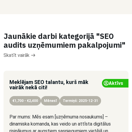
Jaunākie darbi kategorijā "SEO
audits uzņēmumiem pakalpojumi"
Skatīt vairāk
Meklējam SEO talantu, kurš māk
Aktīvs
vairāk nekā citi!
€1,700 - €2,400
Mēnesī
Termiņš: 2025-12-31
Par mums: Mēs esam [uzņēmuma nosaukums] –
dinamiska komanda, kas veido un attīsta digitālus
risinājumus ar augstiem sasniegumiem vietējā un