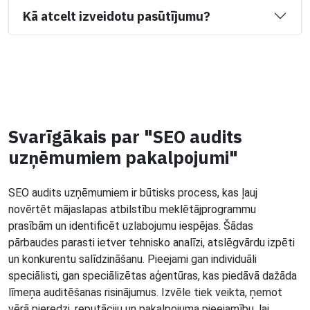
Kā atcelt izveidotu pasūtījumu?
Svarīgākais par "SEO audits
uzņēmumiem pakalpojumi"
SEO audits uzņēmumiem ir būtisks process, kas ļauj
novērtēt mājaslapas atbilstību meklētājprogrammu
prasībām un identificēt uzlabojumu iespējas. Šādas
pārbaudes parasti ietver tehnisko analīzi, atslēgvārdu izpēti
un konkurentu salīdzināšanu. Pieejami gan individuāli
speciālisti, gan speciālizētas aģentūras, kas piedāvā dažāda
līmeņa auditēšanas risinājumus. Izvēle tiek veikta, ņemot
vērā pieredzi, reputāciju un pakalpojuma pieejamību, lai