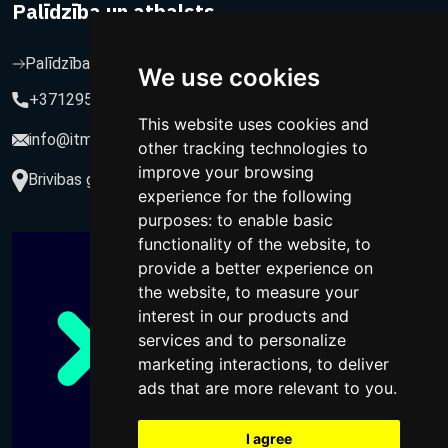
Palīdzība un atbalsts
Palīdzība un atbalsts
We use cookies
+37129564547
This website uses cookies and
info@itmarketing.lv
other tracking technologies to
improve your browsing
Brivibas gatve 234-77, LV-1039, Riga, Latvia
experience for the following
purposes:
to enable basic
functionality of the website
,
to
provide a better experience on
the website
,
to measure your
interest in our products and
services and to personalize
marketing interactions
,
to deliver
ads that are more relevant to you
.
I agree