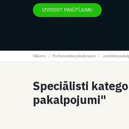
IZVEIDOT PASŪTĪJUMU
Sākums
/
Profesionālie pakalpojumi
/
Juridiskie paka
Speciālisti katego
pakalpojumi"