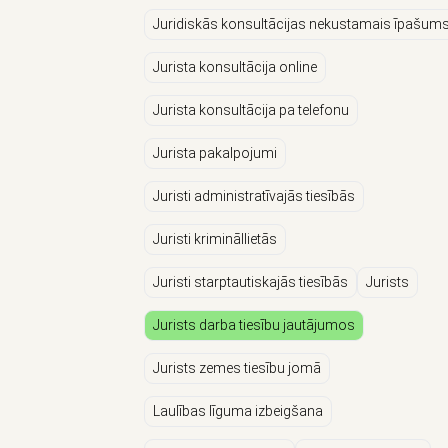
Juridiskās konsultācijas nekustamais īpašum
Jurista konsultācija online
Jurista konsultācija pa telefonu
Jurista pakalpojumi
Juristi administratīvajās tiesībās
Juristi krimināllietās
Juristi starptautiskajās tiesībās
Jurists
Jurists darba tiesību jautājumos
Jurists zemes tiesību jomā
Laulības līguma izbeigšana