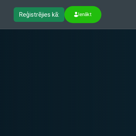
Reģistrējies kā:
Ienākt