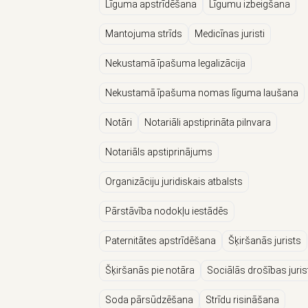
Līguma apstrīdēšana
Līgumu izbeigšana
Mantojuma strīds
Medicīnas juristi
Nekustamā īpašuma legalizācija
Nekustamā īpašuma nomas līguma laušana
Notāri
Notariāli apstiprināta pilnvara
Notariāls apstiprinājums
Organizāciju juridiskais atbalsts
Pārstāvība nodokļu iestādēs
Paternitātes apstrīdēšana
Šķiršanās jurists
Šķiršanās pie notāra
Sociālās drošības jurist
Soda pārsūdzēšana
Strīdu risināšana