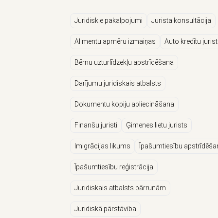
Juridiskie pakalpojumi
Jurista konsultācija
Alimentu apmēru izmaiņas
Auto kredītu jurist
Bērnu uzturlīdzekļu apstrīdēšana
Darījumu juridiskais atbalsts
Dokumentu kopiju apliecināšana
Finanšu juristi
Ģimenes lietu jurists
Imigrācijas likums
Īpašumtiesību apstrīdēša
Īpašumtiesību reģistrācija
Juridiskais atbalsts pārrunām
Juridiskā pārstāvība