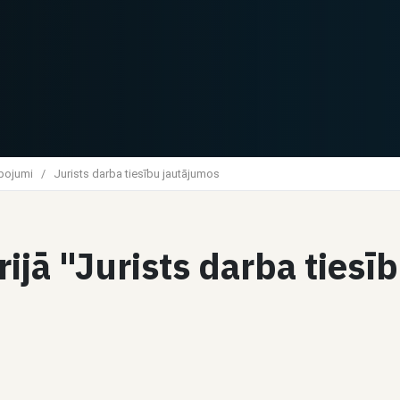
lpojumi
/
Jurists darba tiesību jautājumos
rijā "Jurists darba ties