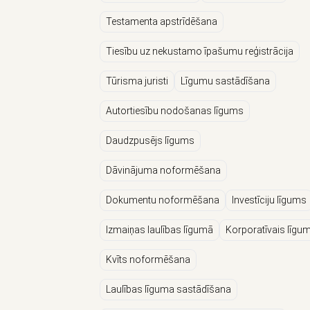
Testamenta apstrīdēšana
Tiesību uz nekustamo īpašumu reģistrācija
Tūrisma juristi
Līgumu sastādīšana
Autortiesību nodošanas līgums
Daudzpusējs līgums
Dāvinājuma noformēšana
Dokumentu noformēšana
Investīciju līgums
Izmaiņas laulības līgumā
Korporatīvais līgu
Kvīts noformēšana
Laulības līguma sastādīšana