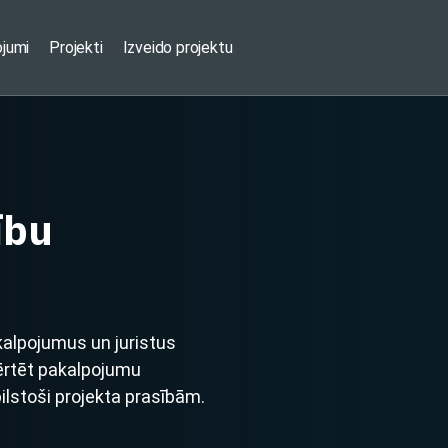
ojumi
Projekti
Izveido projektu
ību
kalpojumus un juristus
vērtēt pakalpojumu
ilstoši projekta prasībām.