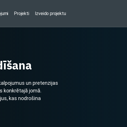
ojumi
Projekti
Izveido projektu
dīšana
kalpojumus un pretenzijas
 konkrētajā jomā.
ējus, kas nodrošina