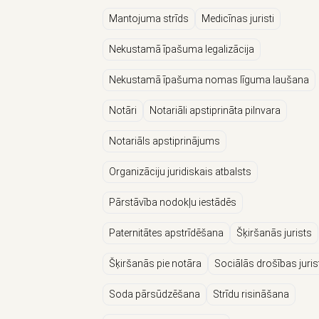
Mantojuma strīds
Medicīnas juristi
Nekustamā īpašuma legalizācija
Nekustamā īpašuma nomas līguma laušana
Notāri
Notariāli apstiprināta pilnvara
Notariāls apstiprinājums
Organizāciju juridiskais atbalsts
Pārstāvība nodokļu iestādēs
Paternitātes apstrīdēšana
Šķiršanās jurists
Šķiršanās pie notāra
Sociālās drošības jurist
Soda pārsūdzēšana
Strīdu risināšana