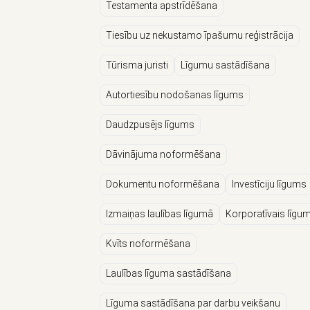
Testamenta apstrīdēšana
Tiesību uz nekustamo īpašumu reģistrācija
Tūrisma juristi
Līgumu sastādīšana
Autortiesību nodošanas līgums
Daudzpusējs līgums
Dāvinājuma noformēšana
Dokumentu noformēšana
Investīciju līgums
Izmaiņas laulības līgumā
Korporatīvais līgu
Kvīts noformēšana
Laulības līguma sastādīšana
Līguma sastādīšana par darbu veikšanu