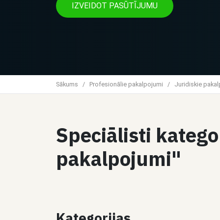
IZVEIDOT PASŪTĪJUMU
Sākums
/
Profesionālie pakalpojumi
/
Juridiskie paka
Speciālisti katego
pakalpojumi"
Kategorijas