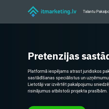
Talantu Pakalp
Pretenzijas sastā
Platformā iespējams atrast juridiskos pa
sastādīšanas speciālistus un uzņēmumus
Lietotāji var izvērtēt pakalpojumu sniedz
risinājumus atbilstoši projekta prasībām.