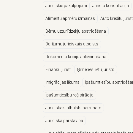
Juridiskie pakalpojumi
Jurista konsultācija
Alimentu apmēru izmaiņas
Auto kredītu jurist
Bērnu uzturlīdzekļu apstrīdēšana
Darījumu juridiskais atbalsts
Dokumentu kopiju apliecināšana
Finanšu juristi
Ģimenes lietu jurists
Imigrācijas likums
Īpašumtiesību apstrīdēša
Īpašumtiesību reģistrācija
Juridiskais atbalsts pārrunām
Juridiskā pārstāvība