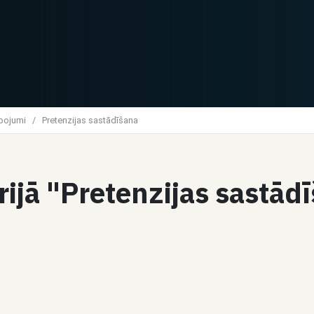
lpojumi
/
Pretenzijas sastādīšana
rijā "Pretenzijas sastād