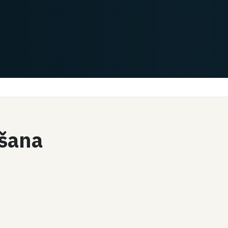
īšana