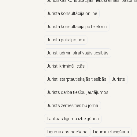
Juridiskās konsultācijas nekustamais īpašum
Jurista konsultācija online
Jurista konsultācija pa telefonu
Jurista pakalpojumi
Juristi administratīvajās tiesībās
Juristi krimināllietās
Juristi starptautiskajās tiesībās
Jurists
Jurists darba tiesību jautājumos
Jurists zemes tiesību jomā
Laulības līguma izbeigšana
Līguma apstrīdēšana
Līgumu izbeigšana