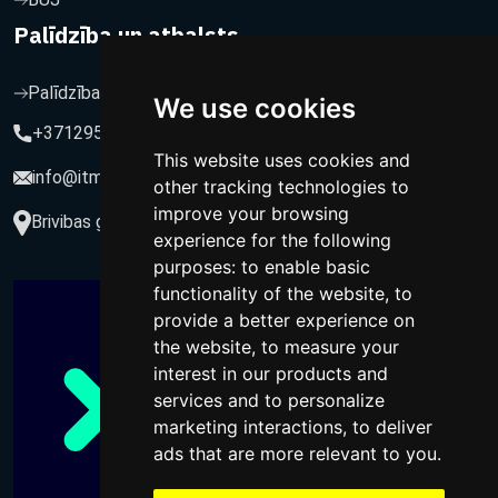
Palīdzība un atbalsts
Palīdzība un atbalsts
We use cookies
+37129564547
This website uses cookies and
info@itmarketing.lv
other tracking technologies to
improve your browsing
Brivibas gatve 234-77, LV-1039, Riga, Latvia
experience for the following
purposes:
to enable basic
functionality of the website
,
to
provide a better experience on
the website
,
to measure your
interest in our products and
services and to personalize
marketing interactions
,
to deliver
ads that are more relevant to you
.