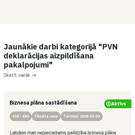
Jaunākie darbi kategorijā "PVN
deklarācijas aizpildīšana
pakalpojumi"
Skatīt vairāk
Biznesa plāna sastādīšana
Aktīvs
€50 - €60
Fiksēta cena
Termiņš: 2026-05-03
Labdien man nepieciešams palīdzība biznesa plāna