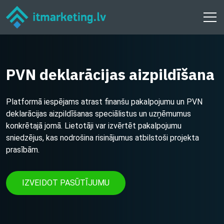
PVN deklarācijas aizpildīšana
Platformā iespējams atrast finanšu pakalpojumu un PVN
deklarācijas aizpildīšanas speciālistus un uzņēmumus
konkrētajā jomā. Lietotāji var izvērtēt pakalpojumu
sniedzējus, kas nodrošina risinājumus atbilstoši projekta
prasībām.
IZVEIDOT PASŪTĪJUMU