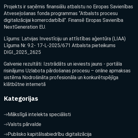
Projekts ir saņēmis finansiālu atbalstu no Eiropas Savienības
Atveseļošanas fonda programmas “Atbalsts procesu
digitalizācijai komercdarbībā”. Finansē Eiropas Savienība
NextGeneration EU.
Līgums: Latvijas Investīciju un attīstības aģentūra (LIAA)
Līguma Nr. 9.2- 17-L-2025/671 Atbalsta pieteikums
DIGI_2025_2625
Galvenie rezultāti: Izstrādāts un ieviests jauns - portāla
risinājums Uzlabota pārdošanas procesu – online apmaksas
sistēma Nodrošināta profesionāla un konkurētspējīga
klātbūtne internetā
Kategorijas
Mākslīgā intelekta speciālisti
Valsts pārvalde
Publisko kapitālsabiedrību digitalizācija