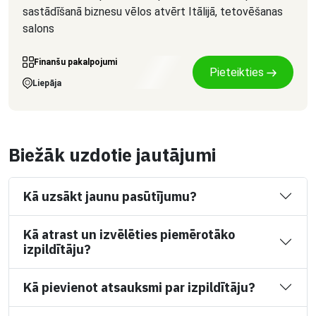
sastādīšanā biznesu vēlos atvērt Itālijā, tetovēšanas
salons
Finanšu pakalpojumi
Pieteikties
Liepāja
Biežāk uzdotie jautājumi
Kā uzsākt jaunu pasūtījumu?
Kā atrast un izvēlēties piemērotāko
izpildītāju?
Kā pievienot atsauksmi par izpildītāju?