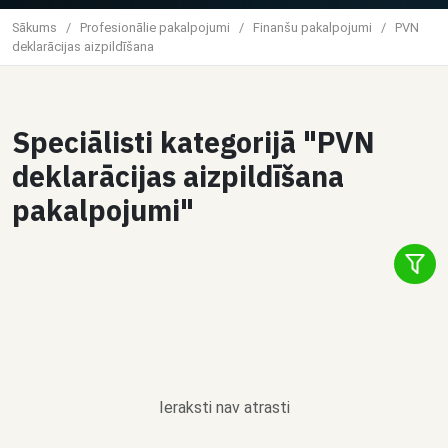
Sākums
/
Profesionālie pakalpojumi
/
Finanšu pakalpojumi
/
PVN
deklarācijas aizpildīšana
Speciālisti kategorijā "PVN
deklarācijas aizpildīšana
pakalpojumi"
Ieraksti nav atrasti