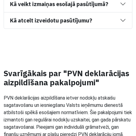
Kā veikt izmaiņas esošajā pasūtījumā?
Kā atcelt izveidotu pasūtījumu?
Svarīgākais par "PVN deklarācijas
aizpildīšana pakalpojumi"
PVN deklarācijas aizpildīšana ietver nodokļu atskaišu
sagatavošanu un iesniegšanu Valsts ieņēmumu dienestā
atbilstoši spēkā esošajiem normatīviem. Šie pakalpojumi tiek
izmantoti gan regulārai nodokļu uzskaitei, gan gada pārskatu
sagatavošanai. Pieejami gan individuāli grāmatveži, gan
finanšu uzņēmumi ar plašu pieredzi PVN deklarāciju jomā.