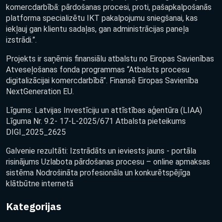
komercdarbībā: pārdošanas procesi, proti, pašapkalpošanās
platforma specializētu IKT pakalpojumu sniegšanai, kas
iekļauj gan klientu sadaļas, gan administrācijas paneļa
izstrādi.”.
Projekts ir saņēmis finansiālu atbalstu no Eiropas Savienības
Atveseļošanas fonda programmas “Atbalsts procesu
digitalizācijai komercdarbībā”. Finansē Eiropas Savienība
NextGeneration EU.
Līgums: Latvijas Investīciju un attīstības aģentūra (LIAA)
Līguma Nr. 9.2- 17-L-2025/671 Atbalsta pieteikums
DIGI_2025_2625
Galvenie rezultāti: Izstrādāts un ieviests jauns - portāla
risinājums Uzlabota pārdošanas procesu – online apmaksas
sistēma Nodrošināta profesionāla un konkurētspējīga
klātbūtne internetā
Kategorijas