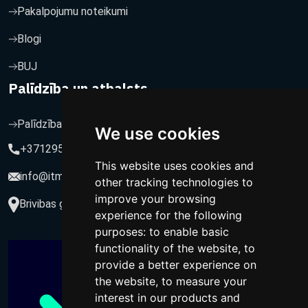
Pakalpojumu noteikumi
Blogi
BUJ
Palīdzība un atbalsts
Palīdzība un atbalsts
We use cookies
+37129564547
This website uses cookies and
info@itmarketing.lv
other tracking technologies to
improve your browsing
Brivibas gatve 234-77, LV-1039, Riga, Latvia
experience for the following
purposes:
to enable basic
functionality of the website
,
to
provide a better experience on
the website
,
to measure your
interest in our products and