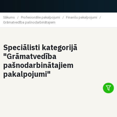
Sākums
/
Profesionālie pakalpojumi
/
Finanšu pakalpojumi
/
Grāmatvedība pašnodarbinātajiem
Speciālisti kategorijā
"Grāmatvedība
pašnodarbinātajiem
pakalpojumi"