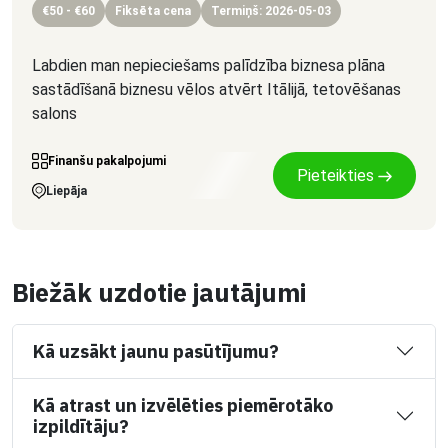
€50 - €60
Fiksēta cena
Termiņš: 2026-05-03
Labdien man nepieciešams palīdzība biznesa plāna
sastādīšanā biznesu vēlos atvērt Itālijā, tetovēšanas
salons
Finanšu pakalpojumi
Pieteikties
Liepāja
Biežāk uzdotie jautājumi
Kā uzsākt jaunu pasūtījumu?
Kā atrast un izvēlēties piemērotāko
izpildītāju?