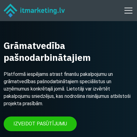
Grāmatvedība
pašnodarbinātajiem
Platformā iespējams atrast finanšu pakalpojumu un
grāmatvedības pašnodarbinātajiem speciālistus un
uzņēmumus konkrētajā jomā. Lietotāji var izvērtēt
pakalpojumu sniedzējus, kas nodrošina risinājumus atbilstoši
projekta prasībām.
IZVEIDOT PASŪTĪJUMU