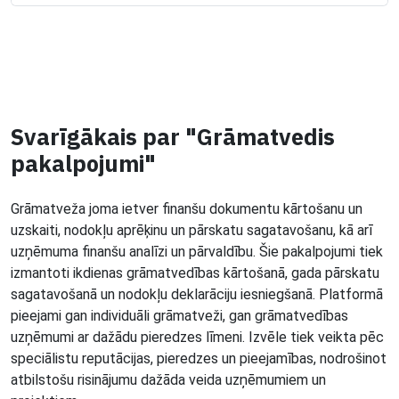
Svarīgākais par "Grāmatvedis
pakalpojumi"
Grāmatveža joma ietver finanšu dokumentu kārtošanu un
uzskaiti, nodokļu aprēķinu un pārskatu sagatavošanu, kā arī
uzņēmuma finanšu analīzi un pārvaldību. Šie pakalpojumi tiek
izmantoti ikdienas grāmatvedības kārtošanā, gada pārskatu
sagatavošanā un nodokļu deklarāciju iesniegšanā. Platformā
pieejami gan individuāli grāmatveži, gan grāmatvedības
uzņēmumi ar dažādu pieredzes līmeni. Izvēle tiek veikta pēc
speciālistu reputācijas, pieredzes un pieejamības, nodrošinot
atbilstošu risinājumu dažāda veida uzņēmumiem un