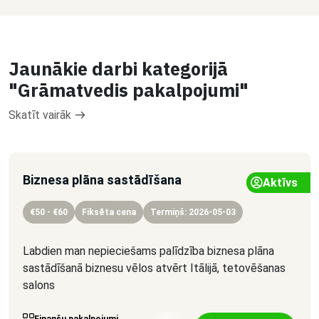
Jaunākie darbi kategorijā
"Grāmatvedis pakalpojumi"
Skatīt vairāk
Biznesa plāna sastādīšana
Aktīvs
€50 - €60
Fiksēta cena
Termiņš: 2026-05-03
Labdien man nepieciešams palīdzība biznesa plāna
sastādīšanā biznesu vēlos atvērt Itālijā, tetovēšanas
salons
Finanšu pakalpojumi