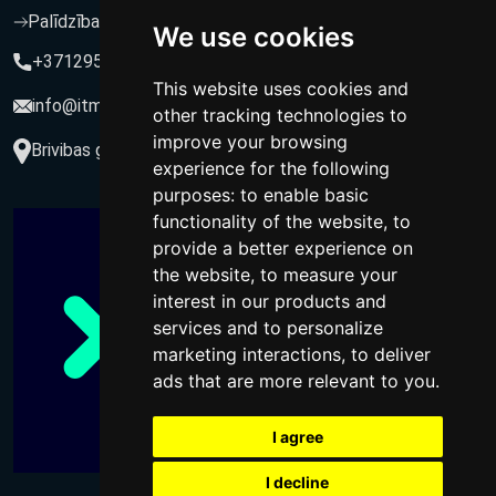
Palīdzība un atbalsts
We use cookies
+37129564547
This website uses cookies and
info@itmarketing.lv
other tracking technologies to
improve your browsing
Brivibas gatve 234-77, LV-1039, Riga, Latvia
experience for the following
purposes:
to enable basic
functionality of the website
,
to
provide a better experience on
the website
,
to measure your
interest in our products and
services and to personalize
marketing interactions
,
to deliver
ads that are more relevant to you
.
I agree
I decline