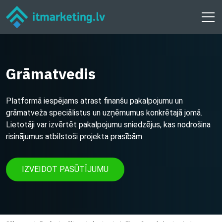
Grāmatvedis
Platformā iespējams atrast finanšu pakalpojumu un
grāmatveža speciālistus un uzņēmumus konkrētajā jomā.
Lietotāji var izvērtēt pakalpojumu sniedzējus, kas nodrošina
risinājumus atbilstoši projekta prasībām.
IZVEIDOT PASŪTĪJUMU