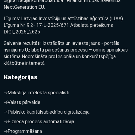
digitalizācijai komercdarbībā”. Finansē Eiropas Savienība
NextGeneration EU.
Līgums: Latvijas Investīciju un attīstības aģentūra (LIAA)
Līguma Nr. 9.2- 17-L-2025/671 Atbalsta pieteikums
DIGI_2025_2625
Galvenie rezultāti: Izstrādāts un ieviests jauns - portāla
risinājums Uzlabota pārdošanas procesu – online apmaksas
sistēma Nodrošināta profesionāla un konkurētspējīga
klātbūtne internetā
Kategorijas
Mākslīgā intelekta speciālisti
Valsts pārvalde
Publisko kapitālsabiedrību digitalizācija
Biznesa process automatizācija
Programmēšana