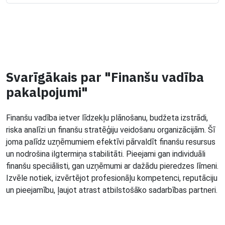
Svarīgākais par "Finanšu vadība
pakalpojumi"
Finanšu vadība ietver līdzekļu plānošanu, budžeta izstrādi,
riska analīzi un finanšu stratēģiju veidošanu organizācijām. Šī
joma palīdz uzņēmumiem efektīvi pārvaldīt finanšu resursus
un nodrošina ilgtermiņa stabilitāti. Pieejami gan individuāli
finanšu speciālisti, gan uzņēmumi ar dažādu pieredzes līmeni.
Izvēle notiek, izvērtējot profesionāļu kompetenci, reputāciju
un pieejamību, ļaujot atrast atbilstošāko sadarbības partneri.