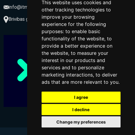
This website uses cookies and
info@itmarketing.lv
other tracking technologies to
improve your browsing
Brivibas gatve 234-77, LV-1039, Riga, Latvia
experience for the following
purposes:
to enable basic
functionality of the website
,
to
provide a better experience on
the website
,
to measure your
interest in our products and
services and to personalize
marketing interactions
,
to deliver
ads that are more relevant to you
.
I agree
I decline
Change my preferences