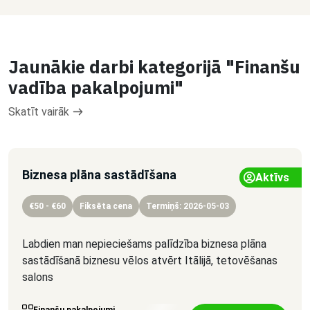
Jaunākie darbi kategorijā "Finanšu
vadība pakalpojumi"
Skatīt vairāk
Biznesa plāna sastādīšana
Aktīvs
€50 - €60
Fiksēta cena
Termiņš: 2026-05-03
Labdien man nepieciešams palīdzība biznesa plāna
sastādīšanā biznesu vēlos atvērt Itālijā, tetovēšanas
salons
Finanšu pakalpojumi