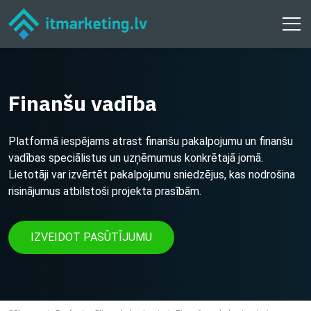
Finanšu vadība
Platformā iespējams atrast finanšu pakalpojumu un finanšu
vadības speciālistus un uzņēmumus konkrētajā jomā.
Lietotāji var izvērtēt pakalpojumu sniedzējus, kas nodrošina
risinājumus atbilstoši projekta prasībām.
IZVEIDOT PASŪTĪJUMU