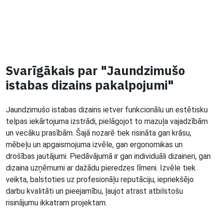
Svarīgākais par "Jaundzimušo
istabas dizains pakalpojumi"
Jaundzimušo istabas dizains ietver funkcionālu un estētisku
telpas iekārtojuma izstrādi, pielāgojot to mazuļa vajadzībām
un vecāku prasībām. Šajā nozarē tiek risināta gan krāsu,
mēbeļu un apgaismojuma izvēle, gan ergonomikas un
drošības jautājumi. Piedāvājumā ir gan individuāli dizaineri, gan
dizaina uzņēmumi ar dažādu pieredzes līmeni. Izvēle tiek
veikta, balstoties uz profesionāļu reputāciju, iepriekšējo
darbu kvalitāti un pieejamību, ļaujot atrast atbilstošu
risinājumu ikkatram projektam.