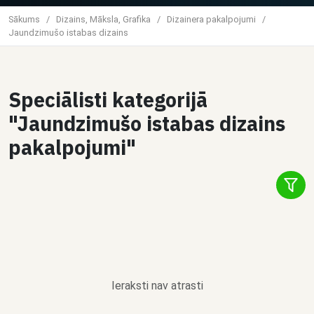
Sākums
/
Dizains, Māksla, Grafika
/
Dizainera pakalpojumi
/
Jaundzimušo istabas dizains
Speciālisti kategorijā
"Jaundzimušo istabas dizains
pakalpojumi"
Ieraksti nav atrasti