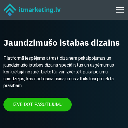
Jaundzimušo istabas dizains
Platformā iespējams atrast dizainera pakalpojumus un
jaundzimušo istabas dizaina speciālistus un uzņēmumus
konkrētajā nozarē. Lietotāji var izvērtēt pakalpojumu
sniedzējus, kas nodrošina risinājumus atbilstoši projekta
prasībām.
IZVEIDOT PASŪTĪJUMU