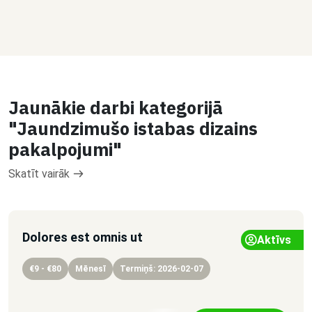
Jaunākie darbi kategorijā
"Jaundzimušo istabas dizains
pakalpojumi"
Skatīt vairāk
Dolores est omnis ut
Aktīvs
€9 - €80
Mēnesī
Termiņš: 2026-02-07