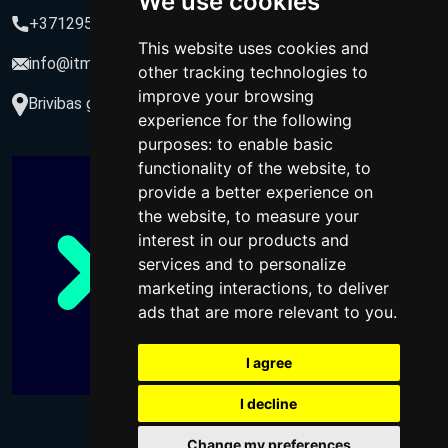
We use cookies
+37129564547
This website uses cookies and
info@itmarketing.lv
other tracking technologies to
improve your browsing
Brivibas gatve 234-77, LV-1039, Riga, Latvia
experience for the following
purposes:
to enable basic
functionality of the website
,
to
provide a better experience on
the website
,
to measure your
interest in our products and
services and to personalize
marketing interactions
,
to deliver
ads that are more relevant to you
.
I agree
I decline
Change my preferences