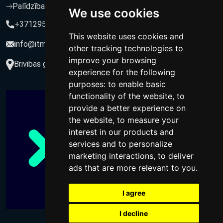
Palīdzība un atbalsts
We use cookies
+37129564547
This website uses cookies and
info@itmarketing.lv
other tracking technologies to
improve your browsing
Brivibas gatve 234-77, LV-1039, Riga, Latvia
experience for the following
purposes:
to enable basic
functionality of the website
,
to
provide a better experience on
the website
,
to measure your
interest in our products and
services and to personalize
marketing interactions
,
to deliver
ads that are more relevant to you
.
I agree
I decline