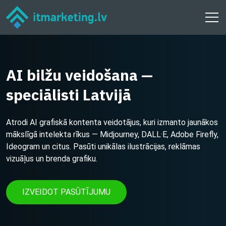
AI bilžu veidošana —
speciālisti Latvijā
Atrodi AI grafiskā kontenta veidotājus, kuri izmanto jaunākos
mākslīgā intelekta rīkus — Midjourney, DALL·E, Adobe Firefly,
Ideogram un citus. Pasūti unikālas ilustrācijas, reklāmas
vizuāļus un brenda grafiku.
IZVEIDOT PASŪTĪJUMU