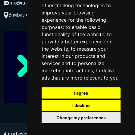
info@itmarketing.lv
other tracking technologies to
improve your browsing
Brivibas gatve 234-77, LV-1039, Riga, Latvia
experience for the following
purposes:
to enable basic
functionality of the website
,
to
provide a better experience on
the website
,
to measure your
interest in our products and
services and to personalize
marketing interactions
,
to deliver
ads that are more relevant to you
.
I agree
I decline
Change my preferences
Autortiesības @ 2026 Visas tiesības aizsargātas
no Wups,