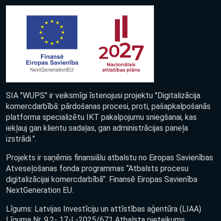
SIA "WUPS" ir veiksmīgi īstenojusi projektu "Digitalizācija
komercdarbībā: pārdošanas procesi, proti, pašapkalpošanās
platforma specializētu IKT pakalpojumu sniegšanai, kas
iekļauj gan klientu sadaļas, gan administrācijas paneļa
izstrādi.”.
Projekts ir saņēmis finansiālu atbalstu no Eiropas Savienības
Atveseļošanas fonda programmas “Atbalsts procesu
digitalizācijai komercdarbībā”. Finansē Eiropas Savienība
NextGeneration EU.
Līgums: Latvijas Investīciju un attīstības aģentūra (LIAA)
Līguma Nr. 9.2- 17-L-2025/671 Atbalsta pieteikums