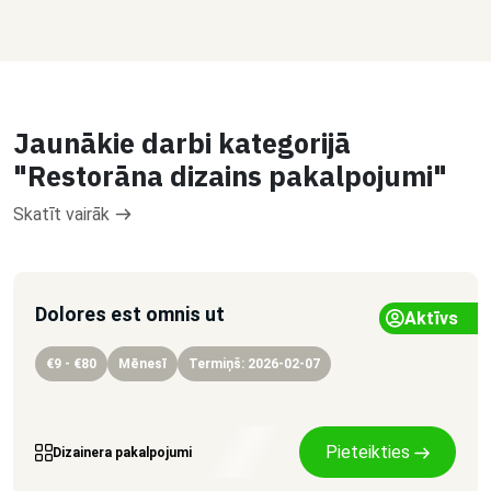
Jaunākie darbi kategorijā
"Restorāna dizains pakalpojumi"
Skatīt vairāk
Dolores est omnis ut
Aktīvs
€9 - €80
Mēnesī
Termiņš: 2026-02-07
Pieteikties
Dizainera pakalpojumi