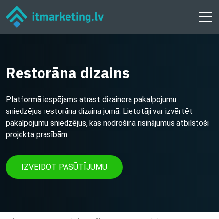
Restorāna dizains
Platformā iespējams atrast dizainera pakalpojumu
sniedzējus restorāna dizaina jomā. Lietotāji var izvērtēt
pakalpojumu sniedzējus, kas nodrošina risinājumus atbilstoši
projekta prasībām.
IZVEIDOT PASŪTĪJUMU