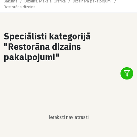
Sākums
/
Dizains, Māksla, Grafika
/
Dizainera pakalpojumi
/
Restorāna dizains
Speciālisti kategorijā
"Restorāna dizains
pakalpojumi"
Ieraksti nav atrasti