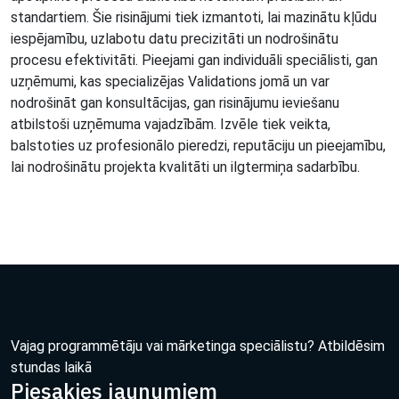
standartiem. Šie risinājumi tiek izmantoti, lai mazinātu kļūdu
iespējamību, uzlabotu datu precizitāti un nodrošinātu
procesu efektivitāti. Pieejami gan individuāli speciālisti, gan
uzņēmumi, kas specializējas Validations jomā un var
nodrošināt gan konsultācijas, gan risinājumu ieviešanu
atbilstoši uzņēmuma vajadzībām. Izvēle tiek veikta,
balstoties uz profesionālo pieredzi, reputāciju un pieejamību,
lai nodrošinātu projekta kvalitāti un ilgtermiņa sadarbību.
Vajag programmētāju vai mārketinga speciālistu? Atbildēsim
stundas laikā
Piesakies jaunumiem