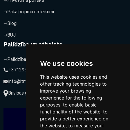
Privātuma politika
Pakalpojumu noteikumi
Blogi
BUJ
Palīdzība un atbalsts
Palīdzība un atbalsts
We use cookies
+37129564547
This website uses cookies and
info@itmarketing.lv
other tracking technologies to
improve your browsing
Brivibas gatve 234-77, LV-1039, Riga, Latvia
experience for the following
purposes:
to enable basic
functionality of the website
,
to
provide a better experience on
the website
,
to measure your