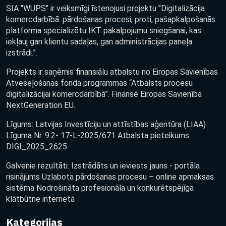
SIA "WUPS" ir veiksmīgi īstenojusi projektu "Digitalizācija
komercdarbībā: pārdošanas procesi, proti, pašapkalpošanās
platforma specializētu IKT pakalpojumu sniegšanai, kas
iekļauj gan klientu sadaļas, gan administrācijas paneļa
izstrādi.”.
Projekts ir saņēmis finansiālu atbalstu no Eiropas Savienības
Atveseļošanas fonda programmas “Atbalsts procesu
digitalizācijai komercdarbībā”. Finansē Eiropas Savienība
NextGeneration EU.
Līgums: Latvijas Investīciju un attīstības aģentūra (LIAA)
Līguma Nr. 9.2- 17-L-2025/671 Atbalsta pieteikums
DIGI_2025_2625
Galvenie rezultāti: Izstrādāts un ieviests jauns - portāla
risinājums Uzlabota pārdošanas procesu – online apmaksas
sistēma Nodrošināta profesionāla un konkurētspējīga
klātbūtne internetā
Kategorijas