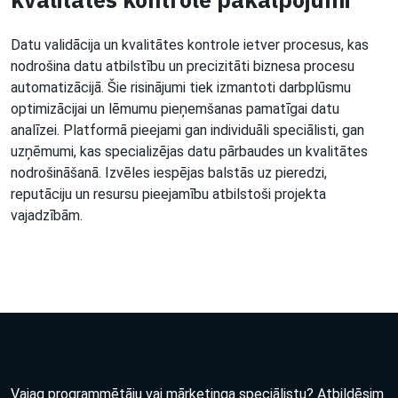
Datu validācija un kvalitātes kontrole ietver procesus, kas
nodrošina datu atbilstību un precizitāti biznesa procesu
automatizācijā. Šie risinājumi tiek izmantoti darbplūsmu
optimizācijai un lēmumu pieņemšanas pamatīgai datu
analīzei. Platformā pieejami gan individuāli speciālisti, gan
uzņēmumi, kas specializējas datu pārbaudes un kvalitātes
nodrošināšanā. Izvēles iespējas balstās uz pieredzi,
reputāciju un resursu pieejamību atbilstoši projekta
vajadzībām.
Vajag programmētāju vai mārketinga speciālistu? Atbildēsim