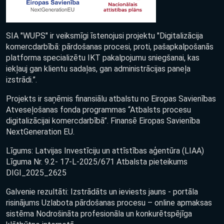
SIA "WUPS" ir veiksmīgi īstenojusi projektu "Digitalizācija
komercdarbībā: pārdošanas procesi, proti, pašapkalpošanās
platforma specializētu IKT pakalpojumu sniegšanai, kas
iekļauj gan klientu sadaļas, gan administrācijas paneļa
izstrādi.”.
Projekts ir saņēmis finansiālu atbalstu no Eiropas Savienības
Atveseļošanas fonda programmas “Atbalsts procesu
digitalizācijai komercdarbībā”. Finansē Eiropas Savienība
NextGeneration EU.
Līgums: Latvijas Investīciju un attīstības aģentūra (LIAA)
Līguma Nr. 9.2- 17-L-2025/671 Atbalsta pieteikums
DIGI_2025_2625
Galvenie rezultāti: Izstrādāts un ieviests jauns - portāla
risinājums Uzlabota pārdošanas procesu – online apmaksas
sistēma Nodrošināta profesionāla un konkurētspējīga