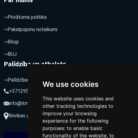
Privātuma politika
Pakalpojumu noteikumi
Blogi
BUJ
Palīdzība un atbalsts
Palīdzība un atbalsts
We use cookies
+37129564547
This website uses cookies and
info@itmarketing.lv
other tracking technologies to
improve your browsing
Brivibas gatve 234-77, LV-1039, Riga, Latvia
experience for the following
purposes:
to enable basic
functionality of the website
,
to