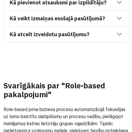
Kā pievienot atsauksmi par izpildītāju?
Kā veikt izmaiņas esošajā pasūtījumā?
Kā atcelt izveidotu pasūtījumu?
Svarīgākais par "Role-based
pakalpojumi"
Role-based joma biznesa procesu automatizācijā fokusējas
uz lomu balstītu darbplūsmu un procesu vadību, pielāgojot
risinājumus katras lietotāju grupas vajadzībām. Tipiski
pielietojumi ir uzdevumu sadale, piekļuves tiesību noteikšana