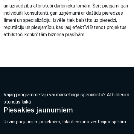
un uzraudzība atbilstoši darbinieku lomām. Šeit pieejami gan
individuāli konsultanti, gan uzņēmumi ar dažādu pieredzes
līmeni un specializāciju. Izvēle tiek balstīta uz pieredzi,
reputāciju un pieejamību, kas ļauj efektīvi īstenot projektus
atbilstoši konkrētām biznesa prasībām.
Vajag programmētāju vai mārketinga speciālistu? Atbildēsim
stundas laikā
Piesakies jaunumiem
Uzzini par jauniem projektiem, talantiem un investīciju iespējām