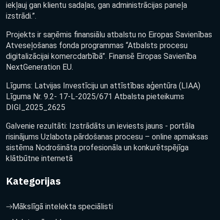
iekļauj gan klientu sadaļas, gan administrācijas paneļa
izstrādi.”.
Projekts ir saņēmis finansiālu atbalstu no Eiropas Savienības
Atveseļošanas fonda programmas “Atbalsts procesu
digitalizācijai komercdarbībā”. Finansē Eiropas Savienība
NextGeneration EU.
Līgums: Latvijas Investīciju un attīstības aģentūra (LIAA)
Līguma Nr. 9.2- 17-L-2025/671 Atbalsta pieteikums
DIGI_2025_2625
Galvenie rezultāti: Izstrādāts un ieviests jauns - portāla
risinājums Uzlabota pārdošanas procesu – online apmaksas
sistēma Nodrošināta profesionāla un konkurētspējīga
klātbūtne internetā
Kategorijas
Mākslīgā intelekta speciālisti