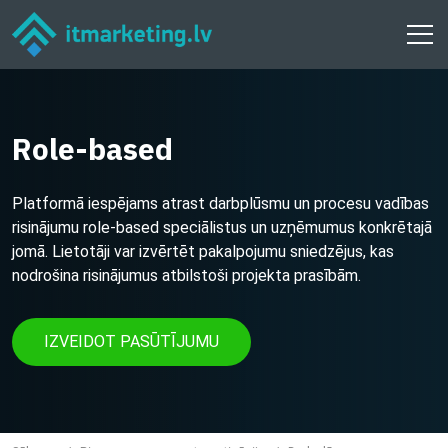
Role-based
Platformā iespējams atrast darbplūsmu un procesu vadības
risinājumu role-based speciālistus un uzņēmumus konkrētajā
jomā. Lietotāji var izvērtēt pakalpojumu sniedzējus, kas
nodrošina risinājumus atbilstoši projekta prasībām.
IZVEIDOT PASŪTĪJUMU