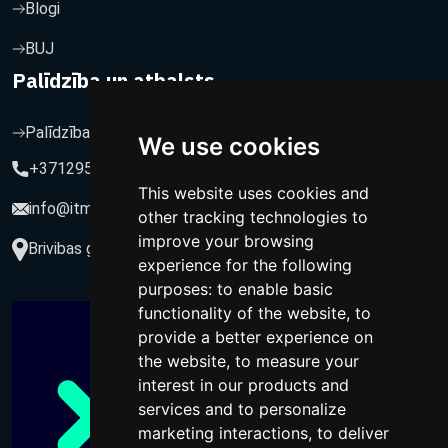
Blogi
BUJ
Palīdzība un atbalsts
Palīdzība un atbalsts
We use cookies
+37129564547
This website uses cookies and
info@itmarketing.lv
other tracking technologies to
improve your browsing
Brivibas gatve 234-77, LV-1039, Riga, Latvia
experience for the following
purposes:
to enable basic
functionality of the website
,
to
provide a better experience on
the website
,
to measure your
interest in our products and
services and to personalize
marketing interactions
,
to deliver