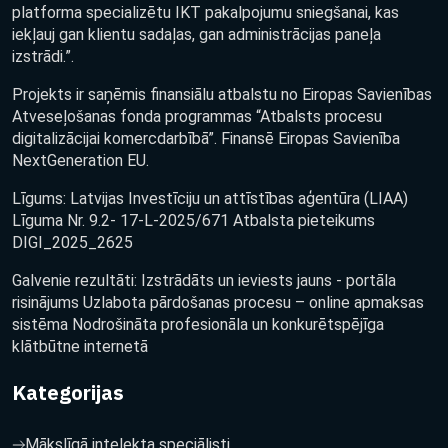
platforma specializētu IKT pakalpojumu sniegšanai, kas
iekļauj gan klientu sadaļas, gan administrācijas paneļa
izstrādi.”.
Projekts ir saņēmis finansiālu atbalstu no Eiropas Savienības
Atveseļošanas fonda programmas “Atbalsts procesu
digitalizācijai komercdarbībā”. Finansē Eiropas Savienība
NextGeneration EU.
Līgums: Latvijas Investīciju un attīstības aģentūra (LIAA)
Līguma Nr. 9.2- 17-L-2025/671 Atbalsta pieteikums
DIGI_2025_2625
Galvenie rezultāti: Izstrādāts un ieviests jauns - portāla
risinājums Uzlabota pārdošanas procesu – online apmaksas
sistēma Nodrošināta profesionāla un konkurētspējīga
klātbūtne internetā
Kategorijas
Mākslīgā intelekta speciālisti