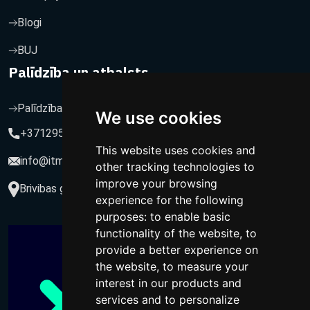
Blogi
BUJ
Palīdzība un atbalsts
Palīdzība un atbalsts
We use cookies
+37129564547
This website uses cookies and
info@itmarketing.lv
other tracking technologies to
improve your browsing
Brivibas gatve 234-77, LV-1039, Riga, Latvia
experience for the following
purposes:
to enable basic
functionality of the website
,
to
provide a better experience on
the website
,
to measure your
interest in our products and
services and to personalize