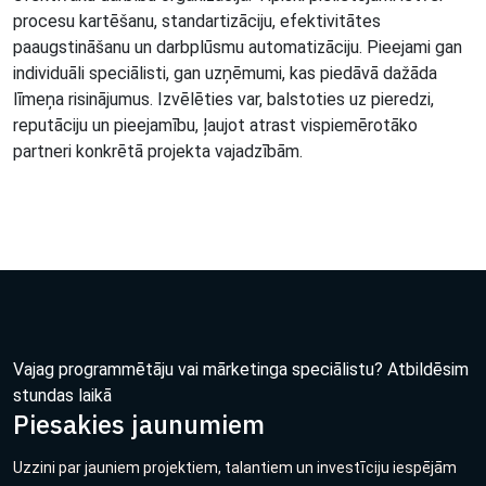
procesu kartēšanu, standartizāciju, efektivitātes
paaugstināšanu un darbplūsmu automatizāciju. Pieejami gan
individuāli speciālisti, gan uzņēmumi, kas piedāvā dažāda
līmeņa risinājumus. Izvēlēties var, balstoties uz pieredzi,
reputāciju un pieejamību, ļaujot atrast vispiemērotāko
partneri konkrētā projekta vajadzībām.
Vajag programmētāju vai mārketinga speciālistu? Atbildēsim
stundas laikā
Piesakies jaunumiem
Uzzini par jauniem projektiem, talantiem un investīciju iespējām