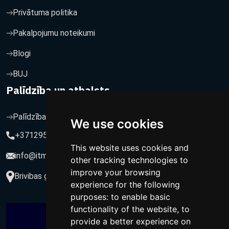
Privātuma politika
Pakalpojumu noteikumi
Blogi
BUJ
Palīdzība un atbalsts
Palīdzība un atbalsts
We use cookies
+37129564547
This website uses cookies and
info@itmarketing.lv
other tracking technologies to
improve your browsing
Brivibas gatve 234-77, LV-1039, Riga, Latvia
experience for the following
purposes:
to enable basic
functionality of the website
,
to
provide a better experience on