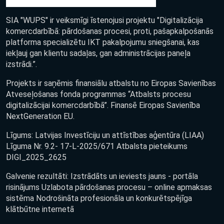
SIA "WUPS" ir veiksmīgi īstenojusi projektu "Digitalizācija
komercdarbībā: pārdošanas procesi, proti, pašapkalpošanās
platforma specializētu IKT pakalpojumu sniegšanai, kas
iekļauj gan klientu sadaļas, gan administrācijas paneļa
izstrādi.”.
Projekts ir saņēmis finansiālu atbalstu no Eiropas Savienības
Atveseļošanas fonda programmas “Atbalsts procesu
digitalizācijai komercdarbībā”. Finansē Eiropas Savienība
NextGeneration EU.
Līgums: Latvijas Investīciju un attīstības aģentūra (LIAA)
Līguma Nr. 9.2- 17-L-2025/671 Atbalsta pieteikums
DIGI_2025_2625
Galvenie rezultāti: Izstrādāts un ieviests jauns - portāla
risinājums Uzlabota pārdošanas procesu – online apmaksas
sistēma Nodrošināta profesionāla un konkurētspējīga
klātbūtne internetā