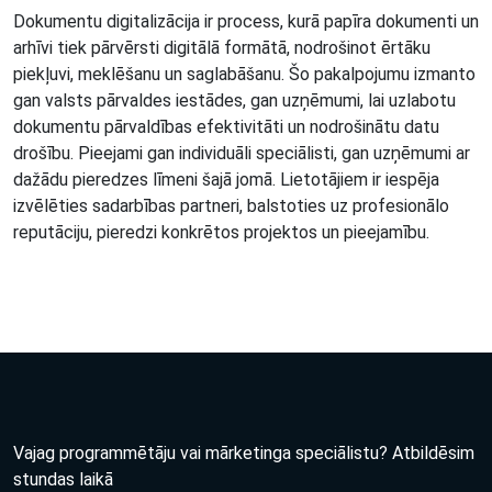
Dokumentu digitalizācija ir process, kurā papīra dokumenti un
arhīvi tiek pārvērsti digitālā formātā, nodrošinot ērtāku
piekļuvi, meklēšanu un saglabāšanu. Šo pakalpojumu izmanto
gan valsts pārvaldes iestādes, gan uzņēmumi, lai uzlabotu
dokumentu pārvaldības efektivitāti un nodrošinātu datu
drošību. Pieejami gan individuāli speciālisti, gan uzņēmumi ar
dažādu pieredzes līmeni šajā jomā. Lietotājiem ir iespēja
izvēlēties sadarbības partneri, balstoties uz profesionālo
reputāciju, pieredzi konkrētos projektos un pieejamību.
Vajag programmētāju vai mārketinga speciālistu? Atbildēsim
stundas laikā