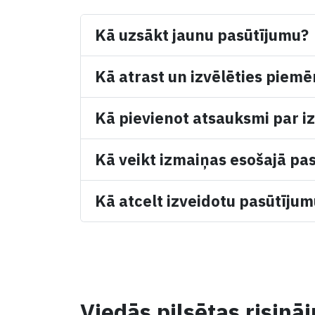
Kā uzsākt jaunu pasūtījumu?
Kā atrast un izvēlēties piemē
Kā pievienot atsauksmi par iz
Kā veikt izmaiņas esošajā pa
Kā atcelt izveidotu pasūtīju
Viedās pilsētas risinā