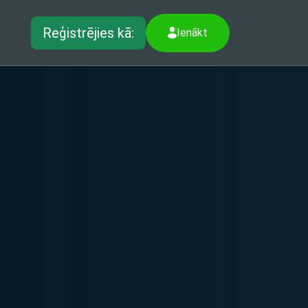
Reģistrējies kā:
Ienākt