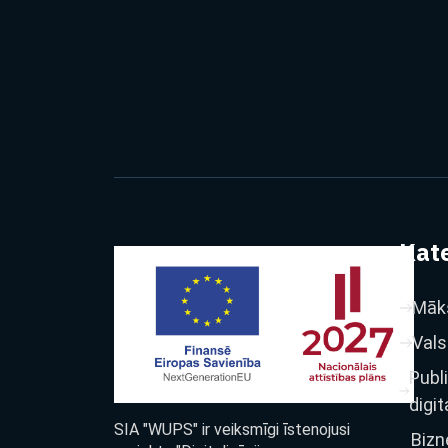
Kate
Māks
Vals
Publ
digit
SIA "WUPS" ir veiksmīgi īstenojusi
Bizn