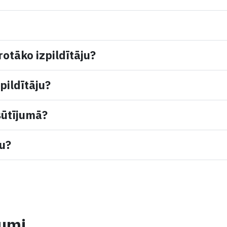
rotāko izpildītāju?
pildītāju?
sūtījumā?
mu?
jumi