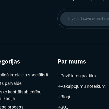
gorijas
Par mums
līgā intelekta speciālisti
Privātuma politika
ts pārvalde
Pakalpojumu noteikumi
isko kapitālsabiedrību
Blogi
alizācija
esa process
BUJ