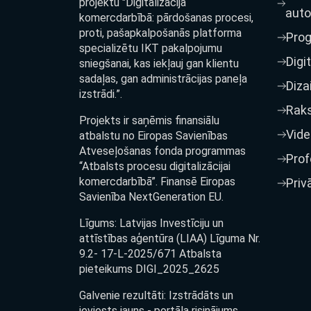
projektu "Digitalizācija
auto
komercdarbībā: pārdošanas procesi,
proti, pašapkalpošanās platforma
Pro
specializētu IKT pakalpojumu
Digi
sniegšanai, kas iekļauj gan klientu
sadaļas, gan administrācijas paneļa
Diza
izstrādi.”.
Raks
Projekts ir saņēmis finansiālu
Vide
atbalstu no Eiropas Savienības
Atveseļošanas fonda programmas
Prof
“Atbalsts procesu digitalizācijai
komercdarbībā”. Finansē Eiropas
Priv
Savienība NextGeneration EU.
Līgums: Latvijas Investīciju un
attīstības aģentūra (LIAA) Līguma Nr.
9.2- 17-L-2025/671 Atbalsta
pieteikums DIGI_2025_2625
Galvenie rezultāti: Izstrādāts un
ieviests jauns - portāla risinājums