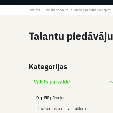
Sākums
/
Valsts pārvalde
/
Viedās pilsētas risinājumi
Talantu piedāvāj
Kategorijas
Valsts pārvalde
Digitālā pārvalde
IT sistēmas un infrastruktūra