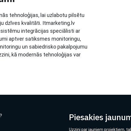
ās tehnoloģijas, lai uzlabotu pilsētu
 dzīves kvalitāti. Itmarketing.lv
 sistēmu integrācijas speciālisti ar
ājumi aptver satiksmes monitoringu,
nitoringu un sabiedrisko pakalpojumu
uzzini, kā modernās tehnoloģijas var
Piesakies jaunu
?
Uzzini par jauniem projektiem, ta