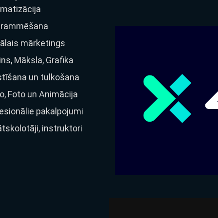
matizācija
grammēšana
tālais mārketings
ins, Māksla, Grafika
tīšana un tulkošana
o, Foto un Animācija
esionālie pakalpojumi
ātskolotāji, instruktori