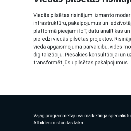
Viedās pilsētas risinājumi izmanto modern
infrastruktūru, pakalpojumus un iedzīvotāju
platformā pieejami IoT, datu analītikas un
pieredzi viedās pilsētas projektos. Risin
viedā apgaismojuma pārvaldību, vides mo
digitalizāciju. Piesakies konsultācijai un 
transformēt jūsu pilsētas pakalpojumus.
Vajag programmētāju vai mārketinga speciālistu
Atbildēsim stundas laikā