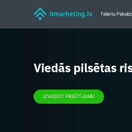
Talantu Pakalp
Viedās pilsētas ri
IZVEIDOT PASŪTĪJUMU