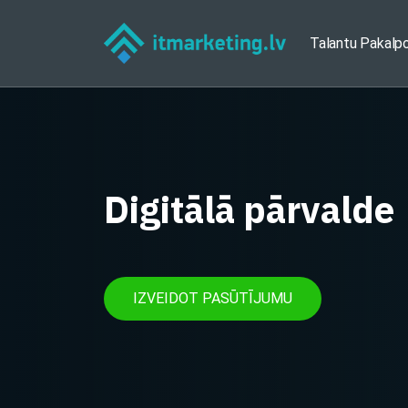
Talantu Pakalp
Digitālā pārvalde
IZVEIDOT PASŪTĪJUMU