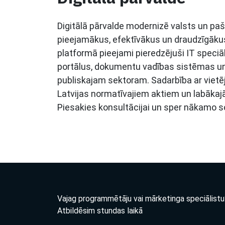
Digitālā pārvalde modernizē valsts un pa
pieejamākus, efektīvākus un draudzīgākus
platformā pieejami pieredzējuši IT speciā
portālus, dokumentu vadības sistēmas un 
publiskajam sektoram. Sadarbība ar vietē
Latvijas normatīvajiem aktiem un labākaj
Piesakies konsultācijai un sper nākamo sol
Vajag programmētāju vai mārketinga speciālistu
Atbildēsim stundas laikā