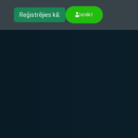
Reģistrējies kā:
Ienākt