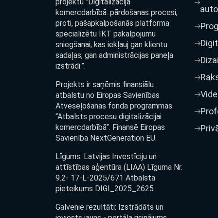
projektu "Digitalizācija
auto
komercdarbībā: pārdošanas procesi,
proti, pašapkalpošanās platforma
Pro
specializētu IKT pakalpojumu
Digi
sniegšanai, kas iekļauj gan klientu
sadaļas, gan administrācijas paneļa
Diza
izstrādi.”.
Raks
Projekts ir saņēmis finansiālu
Vide
atbalstu no Eiropas Savienības
Atveseļošanas fonda programmas
Prof
“Atbalsts procesu digitalizācijai
komercdarbībā”. Finansē Eiropas
Priv
Savienība NextGeneration EU.
Līgums: Latvijas Investīciju un
attīstības aģentūra (LIAA) Līguma Nr.
9.2- 17-L-2025/671 Atbalsta
pieteikums DIGI_2025_2625
Galvenie rezultāti: Izstrādāts un
ieviests jauns - portāla risinājums