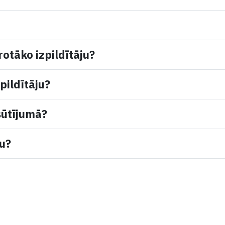
rotāko izpildītāju?
pildītāju?
sūtījumā?
mu?