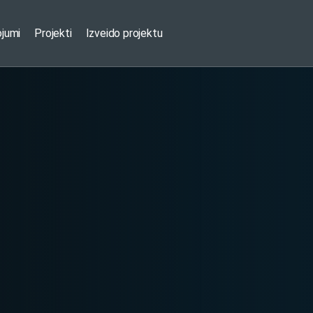
ojumi
Projekti
Izveido projektu