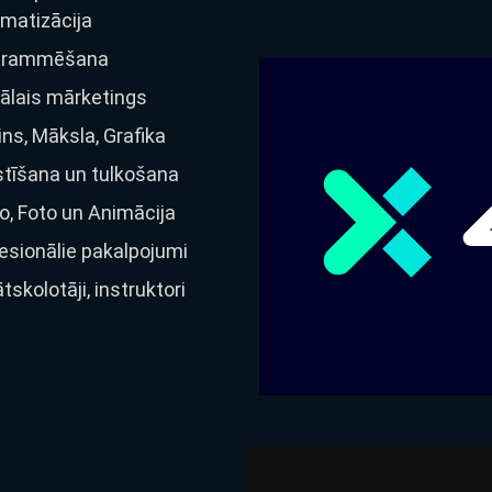
matizācija
grammēšana
tālais mārketings
ins, Māksla, Grafika
tīšana un tulkošana
o, Foto un Animācija
esionālie pakalpojumi
ātskolotāji, instruktori