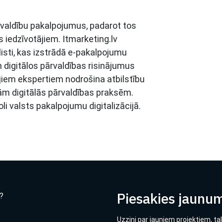
švaldību pakalpojumus, padarot tos
 iedzīvotājiem. Itmarketing.lv
listi, kas izstrādā e-pakalpojumu
digitālos pārvaldības risinājumus
jiem ekspertiem nodrošina atbilstību
ām digitālās pārvaldības praksēm.
i valsts pakalpojumu digitalizācijā.
Piesakies jaunu
?
Uzzini par jauniem projektiem, ta