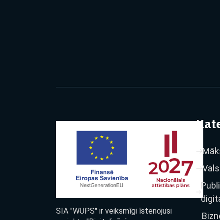
Kate
Māks
Vals
Publ
digit
SIA "WUPS" ir veiksmīgi īstenojusi
Bizn