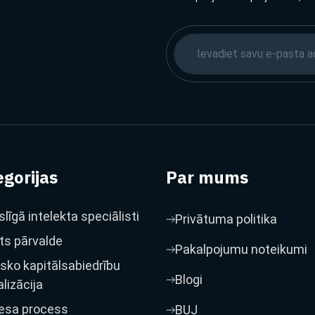
gorijas
Par mums
līgā intelekta speciālisti
Privātuma politika
ts pārvalde
Pakalpojumu noteikumi
isko kapitālsabiedrību
Blogi
alizācija
esa process
BUJ