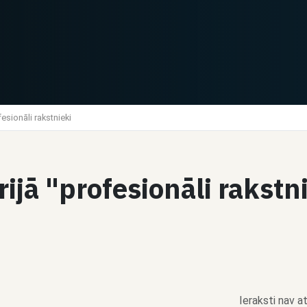
esionāli rakstnieki
rijā "profesionāli rakst
Ieraksti nav at