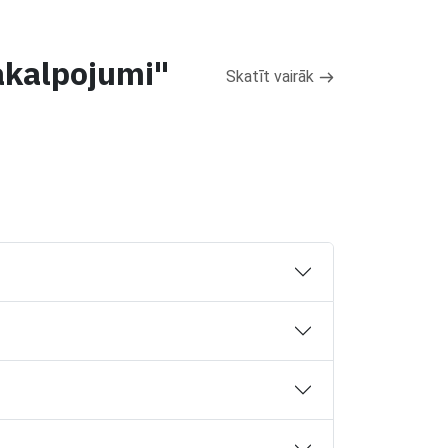
pakalpojumi"
Skatīt vairāk