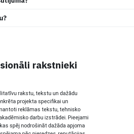
sūtījumā?
mu?
sionāli rakstnieki
litatīvu rakstu, tekstu un dažādu
onkrēta projekta specifikai un
zmantoti reklāmas tekstu, tehnisko
 akadēmisko darbu izstrādei. Pieejami
, kas spēj nodrošināt dažāda apjoma
iespējama pēc pieredzes, reputācijas,