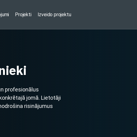
ojumi
Projekti
Izveido projektu
nieki
un profesionālus
nkrētajā jomā. Lietotāji
 nodrošina risinājumus