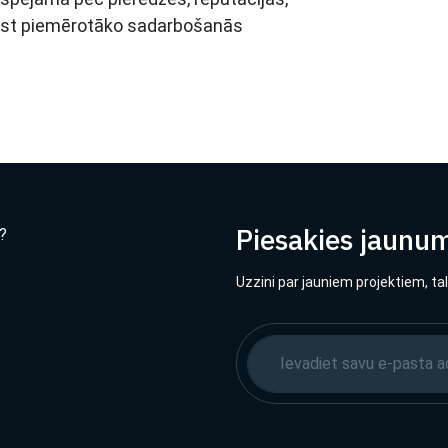
trast piemērotāko sadarbošanās
Piesakies jaunu
?
Uzzini par jauniem projektiem, ta