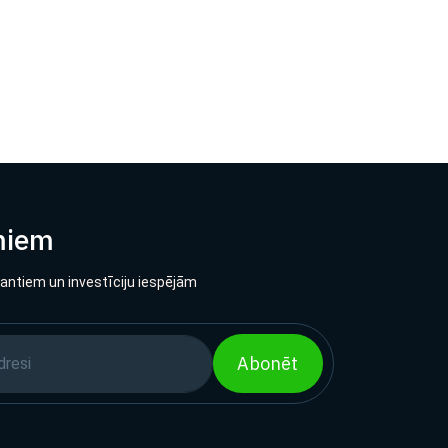
miem
lantiem un investīciju iespējām
Abonēt