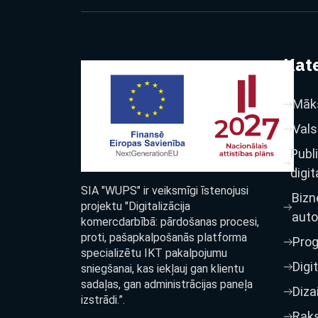
Kate
Māks
Vals
Publ
digit
SIA "WUPS" ir veiksmīgi īstenojusi
Bizn
projektu "Digitalizācija
auto
komercdarbībā: pārdošanas procesi,
proti, pašapkalpošanās platforma
Pro
specializētu IKT pakalpojumu
Digi
sniegšanai, kas iekļauj gan klientu
sadaļas, gan administrācijas paneļa
Diza
izstrādi.”.
Raks