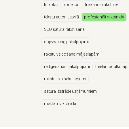
tulkotāji
korektori
freelance rakstnieki
tekstu autori Latvijā
profesionāli rakstnieki
SEO satura rakstīšana
copywriting pakalpojumi
rakstu veidošana mājaslapām
rediģēšanas pakalpojumi
freelance tulkotāji
rakstnieku pakalpojumi
satura izstrāde uzņēmumiem
meklēju rakstnieku