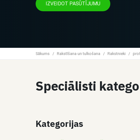
IZVEIDOT PASŪTĪJUMU
Sākums
/
Rakstīšana un tulkošana
/
Rakstnieki
/
prof
Speciālisti katego
Kategorijas