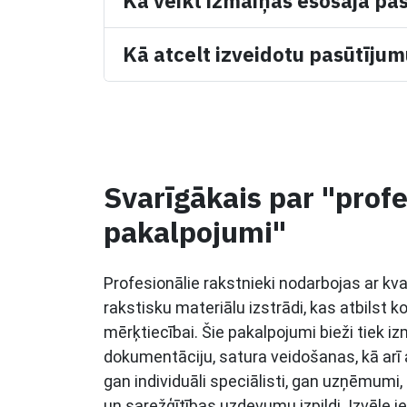
Kā veikt izmaiņas esošajā pa
Kā atcelt izveidotu pasūtīju
Svarīgākais par "profe
pakalpojumi"
Profesionālie rakstnieki nodarbojas ar kva
rakstisku materiālu izstrādi, kas atbilst k
mērķtiecībai. Šie pakalpojumi bieži tiek i
dokumentāciju, satura veidošanas, kā arī
gan individuāli speciālisti, gan uzņēmumi
un sarežģītības uzdevumu izpildi. Izvēle 