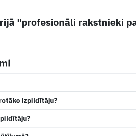
ijā "profesionāli rakstnieki 
umi
rotāko izpildītāju?
pildītāju?