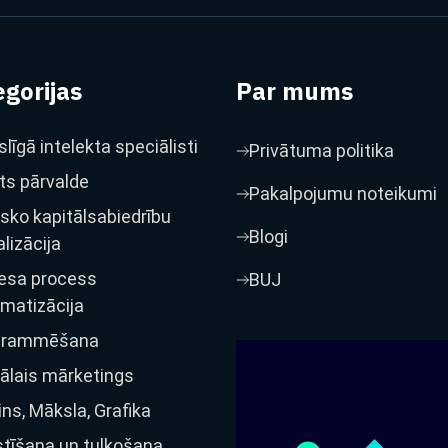
gorijas
Par mums
līgā intelekta speciālisti
Privātuma politika
ts pārvalde
Pakalpojumu noteikumi
isko kapitālsabiedrību
Blogi
alizācija
esa process
BUJ
matizācija
grammēšana
tālais mārketings
ins, Māksla, Grafika
tīšana un tulkošana