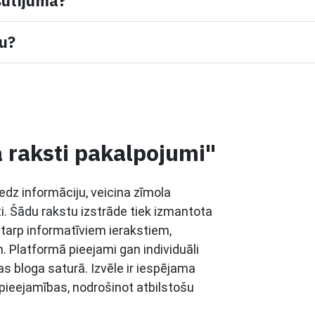
sūtījumā?
mu?
a raksti pakalpojumi"
niedz informāciju, veicina zīmola
i. Šādu rakstu izstrāde tiek izmantota
tarp informatīviem ierakstiem,
 Platformā pieejami gan individuāli
s bloga saturā. Izvēle ir iespējama
 pieejamības, nodrošinot atbilstošu