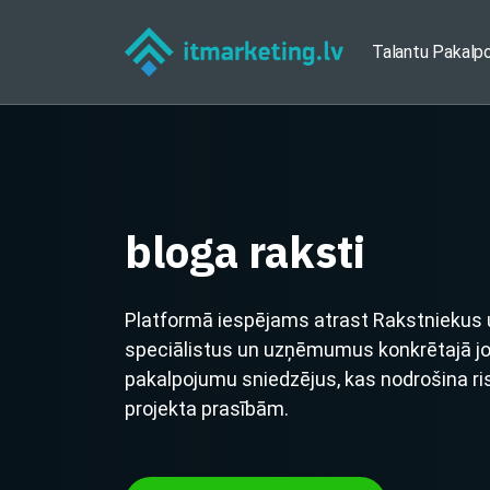
Talantu Pakalp
bloga raksti
Platformā iespējams atrast Rakstniekus u
speciālistus un uzņēmumus konkrētajā jomā
pakalpojumu sniedzējus, kas nodrošina ri
projekta prasībām.