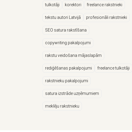
tulkotāji
korektori
freelance rakstnieki
tekstu autori Latvijā
profesionāli rakstnieki
SEO satura rakstīšana
copywriting pakalpojumi
rakstu veidošana mājaslapām
rediģēšanas pakalpojumi
freelance tulkotāji
rakstnieku pakalpojumi
satura izstrāde uzņēmumiem
meklēju rakstnieku