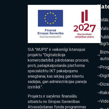
Kate
Māks
Vals
Publ
digit
SIA "WUPS" ir veiksmīgi īstenojusi
Bizn
projektu "Digitalizācija
auto
komercdarbībā: pārdošanas procesi,
proti, pašapkalpošanās platforma
Pro
specializētu IKT pakalpojumu
Digi
sniegšanai, kas iekļauj gan klientu
sadaļas, gan administrācijas paneļa
Diza
izstrādi.”.
Raks
Projekts ir saņēmis finansiālu
Vide
atbalstu no Eiropas Savienības
Atveseļošanas fonda programmas