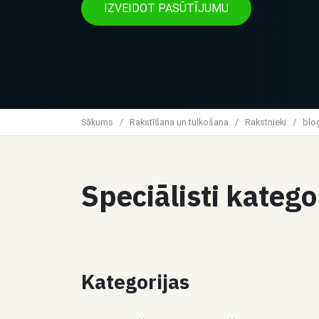
IZVEIDOT PASŪTĪJUMU
Sākums
/
Rakstīšana un tulkošana
/
Rakstnieki
/
blog
Speciālisti katego
Kategorijas