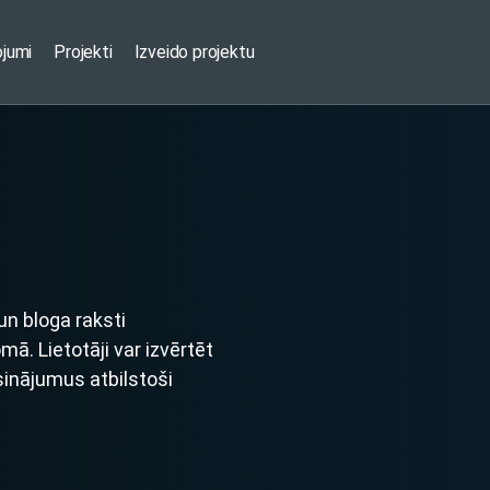
ojumi
Projekti
Izveido projektu
n bloga raksti
. Lietotāji var izvērtēt
sinājumus atbilstoši