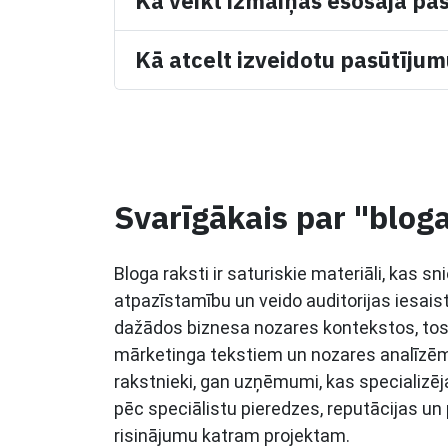
Kā veikt izmaiņas esošajā pa
Kā atcelt izveidotu pasūtīju
Svarīgākais par "blog
Bloga raksti ir saturiskie materiāli, kas s
atpazīstamību un veido auditorijas iesaist
dažādos biznesa nozares kontekstos, tos
mārketinga tekstiem un nozares analīzēm.
rakstnieki, gan uzņēmumi, kas specializēja
pēc speciālistu pieredzes, reputācijas un
risinājumu katram projektam.