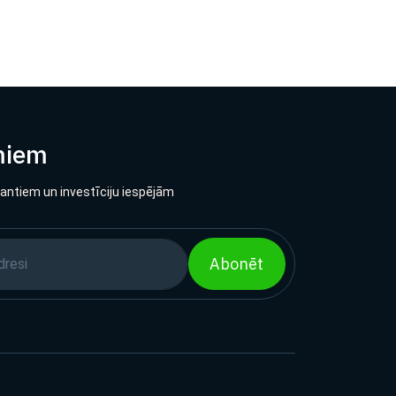
miem
lantiem un investīciju iespējām
Abonēt