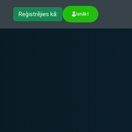
Reģistrējies kā:
Ienākt