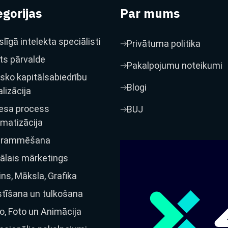
gorijas
Par mums
līgā intelekta speciālisti
Privātuma politika
ts pārvalde
Pakalpojumu noteikumi
isko kapitālsabiedrību
Blogi
alizācija
esa process
BUJ
matizācija
grammēšana
tālais mārketings
ins, Māksla, Grafika
tīšana un tulkošana
o, Foto un Animācija