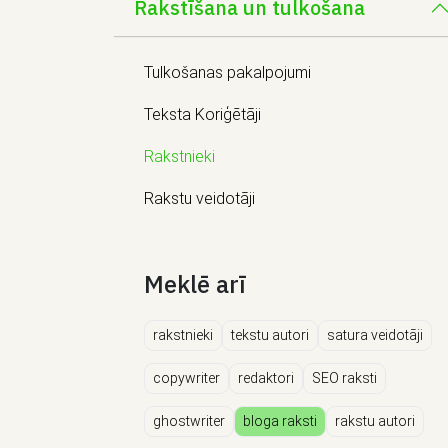
Rakstīšana un tulkošana
Tulkošanas pakalpojumi
Teksta Koriģētāji
Rakstnieki
Rakstu veidotāji
Meklē arī
rakstnieki
tekstu autori
satura veidotāji
copywriter
redaktori
SEO raksti
ghostwriter
bloga raksti
rakstu autori