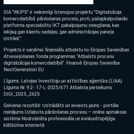
SIA "WUPS" ir veiksmīgi īstenojusi projektu "Digitalizācija
komercdarbībā: pārdošanas procesi, proti, pašapkalpošanās
platforma specializētu IKT pakalpojumu sniegšanai, kas
iekļauj gan klientu sadaļas, gan administrācijas paneļa
izstrādi.”.
Projekts ir saņēmis finansiālu atbalstu no Eiropas Savienības
Atveseļošanas fonda programmas “Atbalsts procesu
digitalizācijai komercdarbībā”. Finansē Eiropas Savienība
NextGeneration EU.
Līgums: Latvijas Investīciju un attīstības aģentūra (LIAA)
Līguma Nr. 9.2- 17-L-2025/671 Atbalsta pieteikums
DIGI_2025_2625
Galvenie rezultāti: Izstrādāts un ieviests jauns - portāla
risinājums Uzlabota pārdošanas procesu – online apmaksas
sistēma Nodrošināta profesionāla un konkurētspējīga
klātbūtne internetā