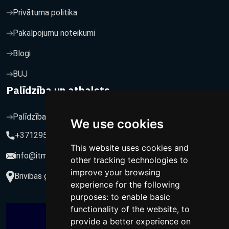
Privātuma politika
Pakalpojumu noteikumi
Blogi
BUJ
Palīdzība un atbalsts
Palīdzība un atbalsts
We use cookies
+37129564547
This website uses cookies and
info@itmarketing.lv
other tracking technologies to
improve your browsing
Brivibas gatve 234-77, LV-1039, Riga, Latvia
experience for the following
purposes:
to enable basic
functionality of the website
,
to
provide a better experience on