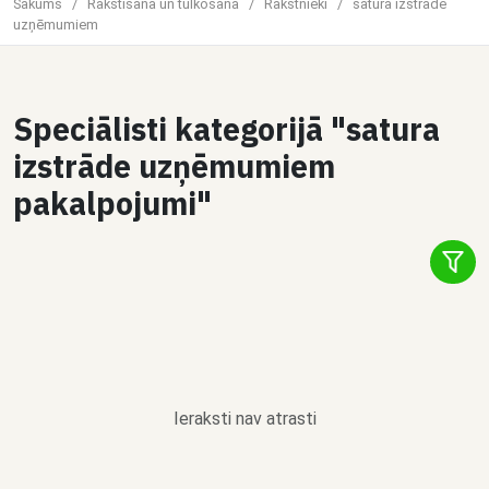
Sākums
/
Rakstīšana un tulkošana
/
Rakstnieki
/
satura izstrāde
uzņēmumiem
Speciālisti kategorijā "satura
izstrāde uzņēmumiem
pakalpojumi"
Ieraksti nav atrasti