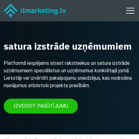
satura izstrāde uzņēmumiem
Platformā iespējams atrast rakstniekus un satura izstrāde
uzņēmumiem speciālistus un uzņēmumus konkrētajā jomā.
Lietotāji var izvērtēt pakalpojumu sniedzējus, kas nodrošina
risinājumus atbilstoši projekta prasībām.
IZVEIDOT PASŪTĪJUMU