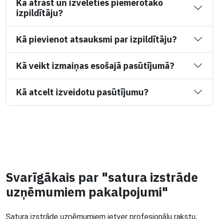
Kā atrast un izvēlēties piemērotāko
izpildītāju?
Kā pievienot atsauksmi par izpildītāju?
Kā veikt izmaiņas esošajā pasūtījumā?
Kā atcelt izveidotu pasūtījumu?
Svarīgākais par "satura izstrāde
uzņēmumiem pakalpojumi"
Satura izstrāde uzņēmumiem ietver profesionālu rakstu,