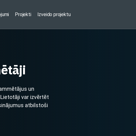
ojumi
Projekti
Izveido projektu
ētāji
rammētājus un
ietotāji var izvērtēt
sinājumus atbilstoši