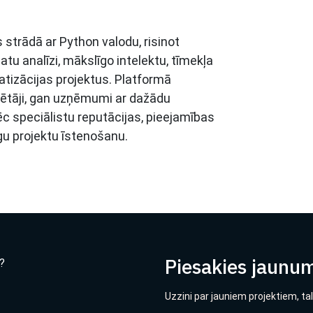
s strādā ar Python valodu, risinot
tu analīzi, mākslīgo intelektu, tīmekļa
atizācijas projektus. Platformā
mētāji, gan uzņēmumi ar dažādu
pēc speciālistu reputācijas, pieejamības
u projektu īstenošanu.
Piesakies jaunu
?
Uzzini par jauniem projektiem, ta