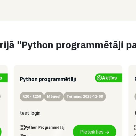
rijā "Python programmētāji p
s
Aktīvs
Python programmētāji
€20 - €250
Mēnesī
Termiņš: 2025-12-08
test login
Python Programmētāji
Pieteikties