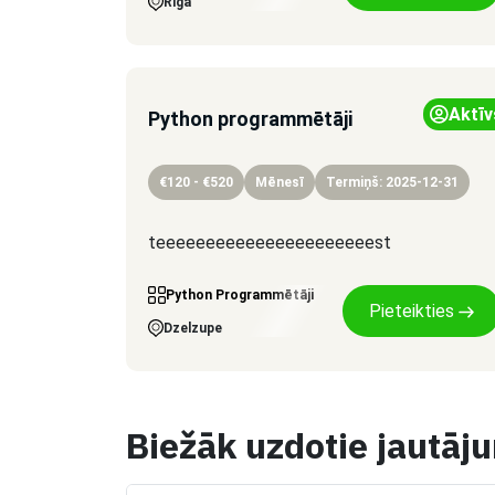
Riga
Aktīv
Python programmētāji
€120 - €520
Mēnesī
Termiņš: 2025-12-31
teeeeeeeeeeeeeeeeeeeeeest
Python Programmētāji
Pieteikties
Dzelzupe
Biežāk uzdotie jautāj