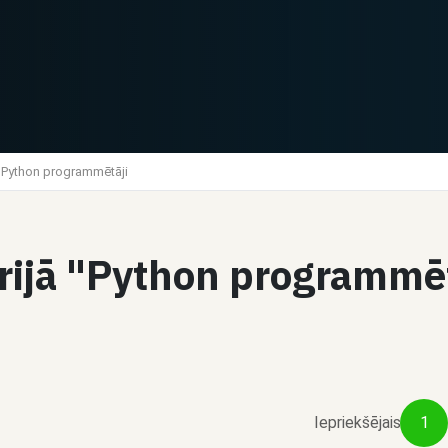
Python programmētāji
1
Čats
orijā "Python programmē
Dalīties
Aleksandrs E.
Python programmētājs -
Django, Flask, FastAPI
€25 / stundā
Iepriekšējais
1