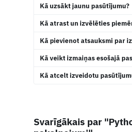
Kā uzsākt jaunu pasūtījumu?
Kā atrast un izvēlēties piemē
Kā pievienot atsauksmi par iz
Kā veikt izmaiņas esošajā pa
Kā atcelt izveidotu pasūtīju
Svarīgākais par "Pyt