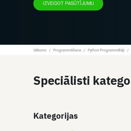
IZVEIDOT PASŪTĪJUMU
Sākums
/
Programmēšana
/
Python Programmētāji
/
Speciālisti kateg
Kategorijas