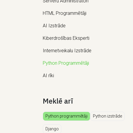
Serveru Administrātori
HTML Programmētāji
AI Izstrāde
Kiberdrošības Eksperti
Internetveikalu Izstrāde
Python Programmētāji
AI rīki
Meklē arī
Python programmētāji
Python izstrāde
Django