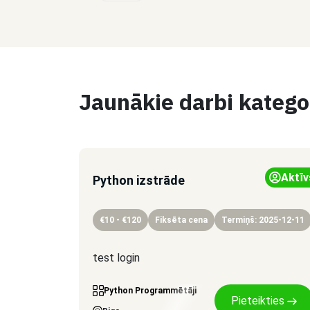
Jaunākie darbi katego
Aktīv
Python izstrāde
€10 - €120
Fiksēta cena
Termiņš: 2025-12-11
test login
Python Programmētāji
Pieteikties