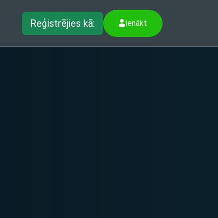
Reģistrējies kā:
Ienākt