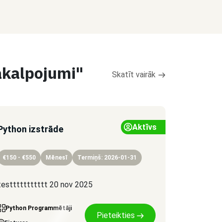
akalpojumi"
Skatīt vairāk
Aktīvs
Python izstrāde
€150 - €550
Mēnesī
Termiņš: 2026-01-31
testtttttttttt 20 nov 2025
Python Programmētāji
Pieteikties