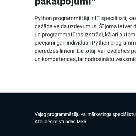
pakalpojumi"
Python programmētāji ir IT speciālisti, ka
dažāda veida uzdevumus. Šī joma ietver da
un programmatūras izstrādi, kā arī autom
pieejami gan individuāli Python program
pieredzes līmeni. Lietotāji var izvēlēties 
un kompetences, lai nodrošinātu veiksmīg
Vajag programmētāju vai mārketinga speciālistu
Atbildēsim stundas laikā