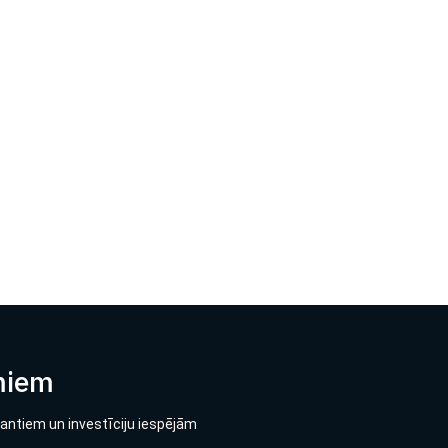
miem
lantiem un investīciju iespējām