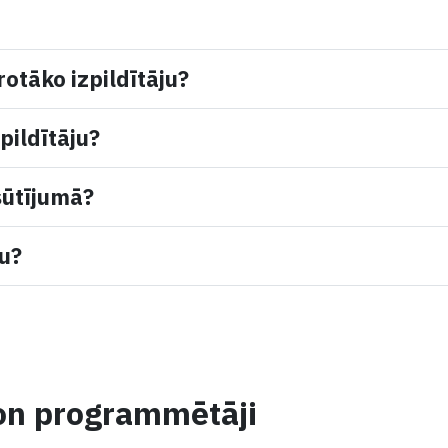
rotāko izpildītāju?
pildītāju?
sūtījumā?
mu?
hon programmētāji