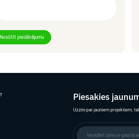
Nosūtīt piedāvājumu
Piesakies jaunu
?
Uzzini par jauniem projektiem, ta