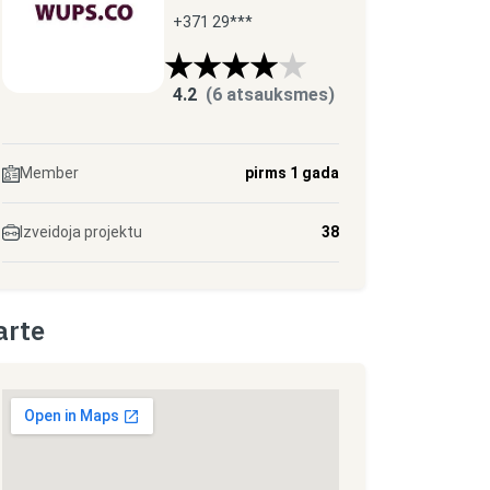
+371 29***
4.2
(6 atsauksmes)
Member
pirms 1 gada
Izveidoja projektu
38
arte