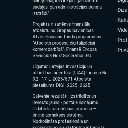
sniegšanai, kas iekļauj gan klientu
sadaļas, gan administrācijas paneļa
Diza
izstrādi.”.
Raks
Projekts ir saņēmis finansiālu
Vide
atbalstu no Eiropas Savienības
Atveseļošanas fonda programmas
Prof
“Atbalsts procesu digitalizācijai
komercdarbībā”. Finansē Eiropas
Priv
Savienība NextGeneration EU.
Līgums: Latvijas Investīciju un
attīstības aģentūra (LIAA) Līguma Nr.
9.2- 17-L-2025/671 Atbalsta
pieteikums DIGI_2025_2625
Galvenie rezultāti: Izstrādāts un
ieviests jauns - portāla risinājums
Uzlabota pārdošanas procesu –
online apmaksas sistēma
Nodrošināta profesionāla un
konkurētspējīga klātbūtne internetā