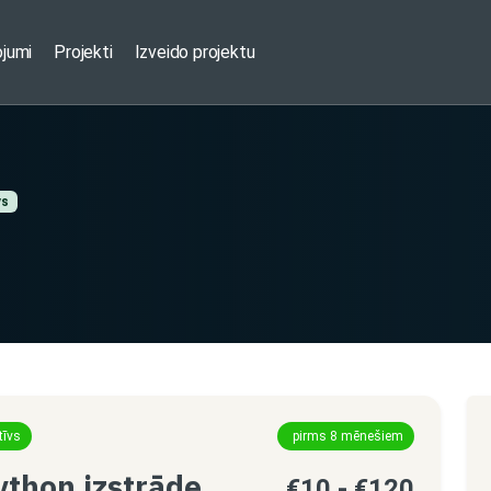
ojumi
Projekti
Izveido projektu
vs
tīvs
pirms 8 mēnešiem
ython izstrāde
€10 - €120