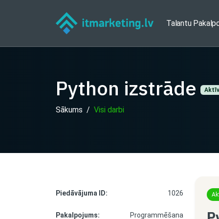
Talantu Pakalp
Python izstrāde
Aktī
Sākums
Visi darbi
Piedāvājuma ID:
1026
Ak
P
Pakalpojums:
Programmēšana