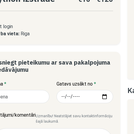
t login
ba vieta:
Riga
sniegt pieteikumu ar sava pakalpojuma
edāvājumu
na
*
Gatavs uzsākt no
*
K
tājumi/komentāri
Uzmanību! Neatstājiet savu kontaktinformāciju
šajā laukumā.