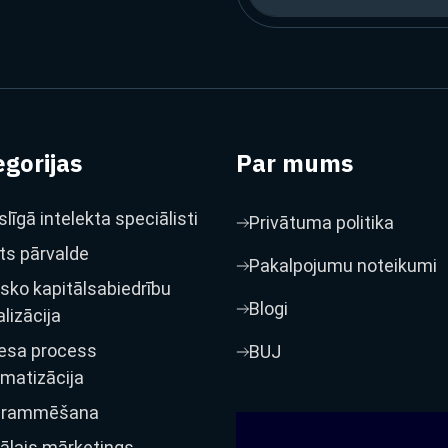
gorijas
Par mums
līgā intelekta speciālisti
Privātuma politika
ts pārvalde
Pakalpojumu noteikumi
isko kapitālsabiedrību
Blogi
alizācija
esa process
BUJ
matizācija
grammēšana
tālais mārketings