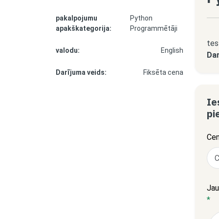
pakalpojumu
Python
apakškategorija:
Programmētāji
tes
valodu:
English
Dar
Darījuma veids:
Fiksēta cena
Ie
pi
Ce
Jau
*