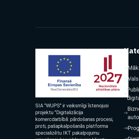
Kate
Māks
Vals
Publ
digit
SIA "WUPS" ir veiksmīgi īstenojusi
Bizn
projektu "Digitalizācija
auto
komercdarbībā: pārdošanas procesi,
proti, pašapkalpošanās platforma
Pro
specializētu IKT pakalpojumu
Digi