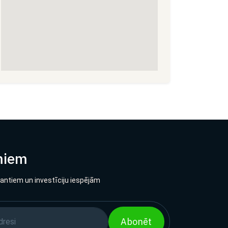
miem
lantiem un investīciju iespējām
Abonēt