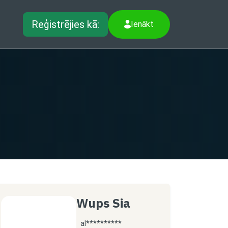
Reģistrējies kā:
Ienākt
Wups Sia
al**********