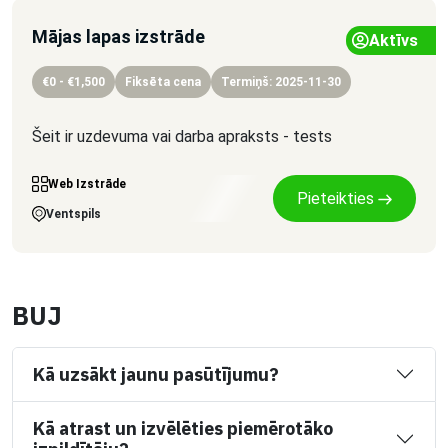
Mājas lapas izstrāde
Aktīvs
€0 - €1,500
Fiksēta cena
Termiņš: 2025-11-30
Šeit ir uzdevuma vai darba apraksts - tests
Web Izstrāde
Pieteikties
Ventspils
BUJ
Kā uzsākt jaunu pasūtījumu?
Kā atrast un izvēlēties piemērotāko