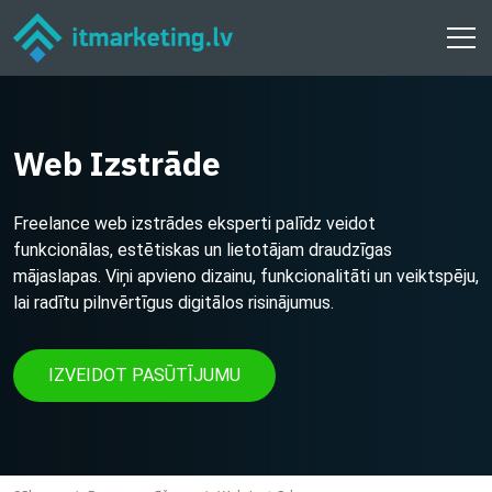
Web Izstrāde
Freelance web izstrādes eksperti palīdz veidot
funkcionālas, estētiskas un lietotājam draudzīgas
mājaslapas. Viņi apvieno dizainu, funkcionalitāti un veiktspēju,
lai radītu pilnvērtīgus digitālos risinājumus.
IZVEIDOT PASŪTĪJUMU