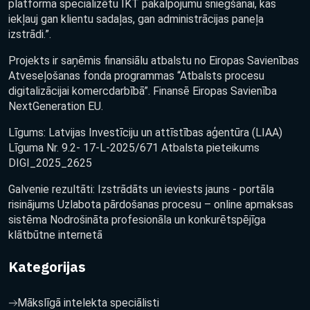
platforma specializētu IKT pakalpojumu sniegšanai, kas
iekļauj gan klientu sadaļas, gan administrācijas paneļa
izstrādi.”.
Projekts ir saņēmis finansiālu atbalstu no Eiropas Savienības
Atveseļošanas fonda programmas “Atbalsts procesu
digitalizācijai komercdarbībā”. Finansē Eiropas Savienība
NextGeneration EU.
Līgums: Latvijas Investīciju un attīstības aģentūra (LIAA)
Līguma Nr. 9.2- 17-L-2025/671 Atbalsta pieteikums
DIGI_2025_2625
Galvenie rezultāti: Izstrādāts un ieviests jauns - portāla
risinājums Uzlabota pārdošanas procesu – online apmaksas
sistēma Nodrošināta profesionāla un konkurētspējīga
klātbūtne internetā
Kategorijas
Mākslīgā intelekta speciālisti