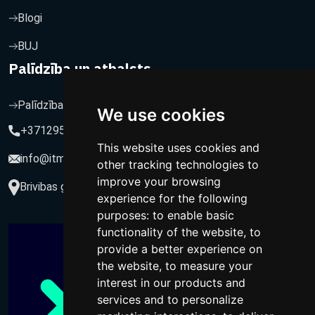
Blogi
BUJ
Palīdzība un atbalsts
Palīdzība un atbalsts
We use cookies
+37129564547
This website uses cookies and
info@itmarketing.lv
other tracking technologies to
improve your browsing
Brivibas gatve 234-77, LV-1039, Riga, Latvia
experience for the following
purposes:
to enable basic
functionality of the website
,
to
provide a better experience on
the website
,
to measure your
interest in our products and
services and to personalize