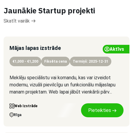
Jaunākie Startup projekti
Skatīt vairāk
Mājas lapas izstrāde
Aktīvs
€1,000 - €1,200
Fiksēta cena
Termiņš: 2025-12-31
Meklēju speciālistu vai komandu, kas var izveidot
modernu, vizuāli pievilcīgu un funkcionālu mājaslapu
manam projektam. Web lapai jābūt vienkārši pārv...
Web Izstrāde
Pieteikties
Rīga