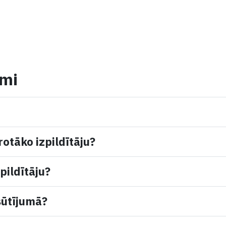
umi
rotāko izpildītāju?
pildītāju?
sūtījumā?