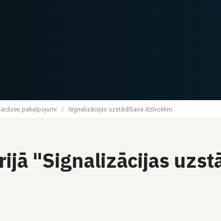
sardzes pakalpojumi
/
Signalizācijas uzstādīšana dzīvoklim
rijā "Signalizācijas uzs