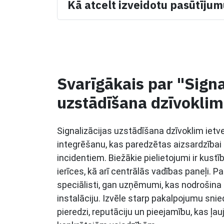
Kā atcelt izveidotu pasūtīju
Svarīgākais par "Signa
uzstādīšana dzīvokli
Signalizācijas uzstādīšana dzīvoklim iet
integrēšanu, kas paredzētas aizsardzībai
incidentiem. Biežākie pielietojumi ir kustī
ierīces, kā arī centrālās vadības paneļi. P
speciālisti, gan uzņēmumi, kas nodrošina a
instalāciju. Izvēle starp pakalpojumu snie
pieredzi, reputāciju un pieejamību, kas ļa