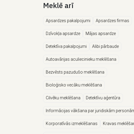
Meklē arī
Apsardzes pakalpojumi
Apsardzes firmas
Dzīvokļa apsardze
Mājas apsardze
Detektīva pakalpojumi
Alibi pārbaude
Autoavārijas aculiecinieku meklēšana
Bezvēsts pazudušo meklēšana
Bioloģisko vecāku meklēšana
Cilvēku meklēšana
Detektīvu aģentūra
Informācijas vākšana par juridiskām personā
Korporatīvās izmeklēšanas
Kravas meklēša