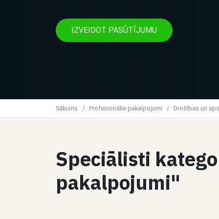
IZVEIDOT PASŪTĪJUMU
Sākums
/
Profesionālie pakalpojumi
/
Drošības un ap
Speciālisti katego
pakalpojumi"