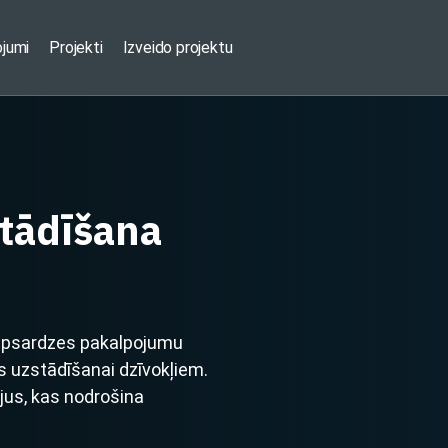
ojumi
Projekti
Izveido projektu
stādīšana
 apsardzes pakalpojumu
 uzstādīšanai dzīvokļiem.
ējus, kas nodrošina