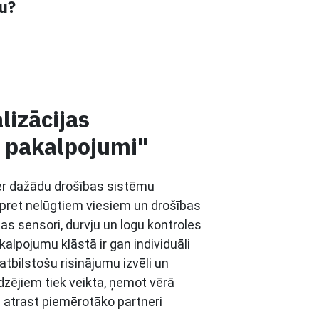
mu?
lizācijas
m pakalpojumi"
ver dažādu drošības sistēmu
 pret nelūgtiem viesiem un drošības
bas sensori, durvju un logu kontroles
akalpojumu klāstā ir gan individuāli
tbilstošu risinājumu izvēli un
dzējiem tiek veikta, ņemot vērā
uj atrast piemērotāko partneri