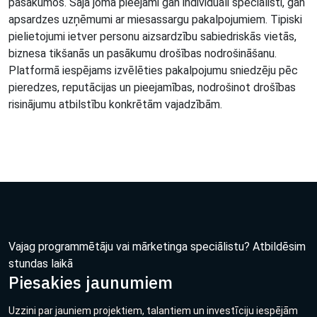
pasākumos. Šajā jomā pieejami gan individuāli speciālisti, gan
apsardzes uzņēmumi ar miesassargu pakalpojumiem. Tipiski
pielietojumi ietver personu aizsardzību sabiedriskās vietās,
biznesa tikšanās un pasākumu drošības nodrošināšanu.
Platformā iespējams izvēlēties pakalpojumu sniedzēju pēc
pieredzes, reputācijas un pieejamības, nodrošinot drošības
risinājumu atbilstību konkrētām vajadzībām.
Vajag programmētāju vai mārketinga speciālistu? Atbildēsim
stundas laikā
Piesakies jaunumiem
Uzzini par jauniem projektiem, talantiem un investīciju iespējām