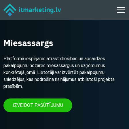
Miesassargs
Platformā iespējams atrast drošības un apsardzes
pakalpojumu nozares miesassargus un uzņēmumus
konkrētajā jomā. Lietotāji var izvērtēt pakalpojumu
sniedzējus, kas nodrošina risinājumus atbilstoši projekta
prasībām.
IZVEIDOT PASŪTĪJUMU