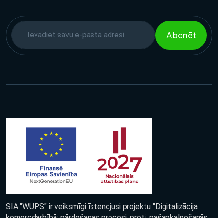
Abonēt
SIA "WUPS" ir veiksmīgi īstenojusi projektu "Digitalizācija
komercdarbībā: pārdošanas procesi, proti, pašapkalpošanās