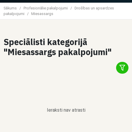
Sākums
/
Profesionālie pakalpojumi
/
Drošības un apsardzes
pakalpojumi
/
Miesassargs
Speciālisti kategorijā
"Miesassargs pakalpojumi"
Ieraksti nav atrasti