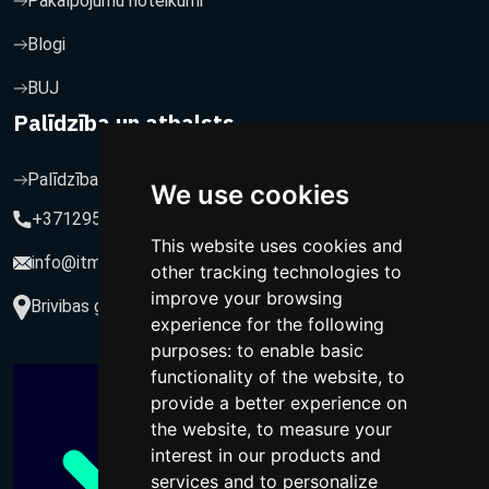
Pakalpojumu noteikumi
Blogi
BUJ
Palīdzība un atbalsts
Palīdzība un atbalsts
We use cookies
+37129564547
This website uses cookies and
info@itmarketing.lv
other tracking technologies to
improve your browsing
Brivibas gatve 234-77, LV-1039, Riga, Latvia
experience for the following
purposes:
to enable basic
functionality of the website
,
to
provide a better experience on
the website
,
to measure your
interest in our products and
services and to personalize