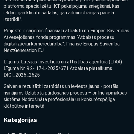
platforma specializētu IKT pakalpojumu sniegšanai, kas
iekļauj gan klientu sadaļas, gan administrācijas paneļa
izstrādi.”.
Projekts ir saņēmis finansiālu atbalstu no Eiropas Savienības
Atveseļošanas fonda programmas “Atbalsts procesu
digitalizācijai komercdarbībā”. Finansē Eiropas Savienība
NextGeneration EU.
Līgums: Latvijas Investīciju un attīstības aģentūra (LIAA)
Līguma Nr. 9.2- 17-L-2025/671 Atbalsta pieteikums
DIGI_2025_2625
Galvenie rezultāti: Izstrādāts un ieviests jauns - portāla
risinājums Uzlabota pārdošanas procesu – online apmaksas
sistēma Nodrošināta profesionāla un konkurētspējīga
klātbūtne internetā
Kategorijas