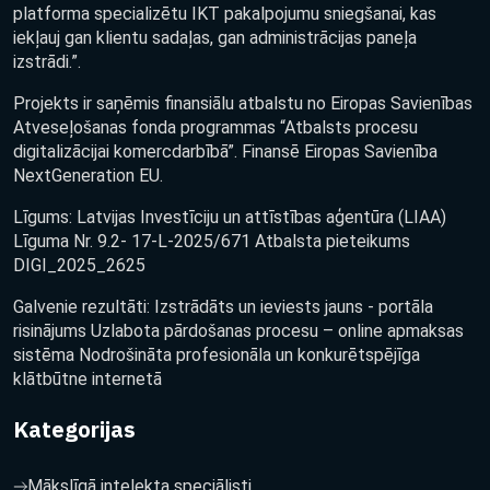
platforma specializētu IKT pakalpojumu sniegšanai, kas
iekļauj gan klientu sadaļas, gan administrācijas paneļa
izstrādi.”.
Projekts ir saņēmis finansiālu atbalstu no Eiropas Savienības
Atveseļošanas fonda programmas “Atbalsts procesu
digitalizācijai komercdarbībā”. Finansē Eiropas Savienība
NextGeneration EU.
Līgums: Latvijas Investīciju un attīstības aģentūra (LIAA)
Līguma Nr. 9.2- 17-L-2025/671 Atbalsta pieteikums
DIGI_2025_2625
Galvenie rezultāti: Izstrādāts un ieviests jauns - portāla
risinājums Uzlabota pārdošanas procesu – online apmaksas
sistēma Nodrošināta profesionāla un konkurētspējīga
klātbūtne internetā
Kategorijas
Mākslīgā intelekta speciālisti