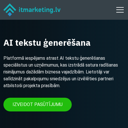
AI tekstu ģenerēšana
Platformā iespējams atrast AI tekstu ģenerēšanas
speciālistus un uzņēmumus, kas izstrādā satura radīšanas
risinājumus dažādām biznesa vajadzībām. Lietotāji var
salīdzināt pakalpojumu sniedzējus un izvēlēties partneri
atbilstoši projekta prasībām.
IZVEIDOT PASŪTĪJUMU