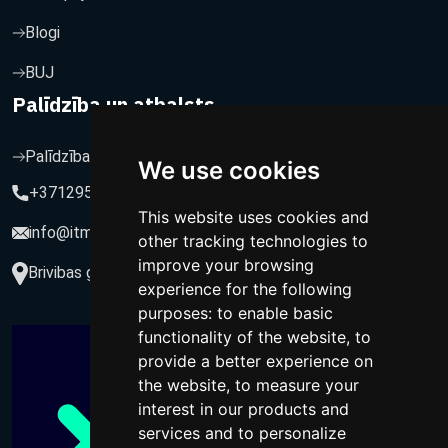
Blogi
BUJ
Palīdzība un atbalsts
Palīdzība un atbalsts
We use cookies
+37129564547
This website uses cookies and
info@itmarketing.lv
other tracking technologies to
improve your browsing
Brivibas gatve 234-77, LV-1039, Riga, Latvia
experience for the following
purposes:
to enable basic
functionality of the website
,
to
provide a better experience on
the website
,
to measure your
interest in our products and
services and to personalize