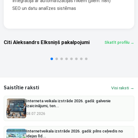
Integrācija ar automatizācijas rīkiem (piem. n8n)
Čats
SEO un datu analīzes sistēmas
Dalīties
Rocket.new mājas lapas izstrāde
AI video platforma
Citi Aleksandrs Elksniņš pakalpojumi
Skatīt profilu →
Aleksandrs Elksniņš
Aleksandrs Elksniņš
€20/stundā
€20/pak.
Saistītie raksti
Visi raksti →
Interneta veikala izstrāde 2026. gadā: galvenie
izaicinājumi, ten...
08.07.2026
Internetveikala izstrāde 2026. gadā: pilns ceļvedis no
idejas līd...