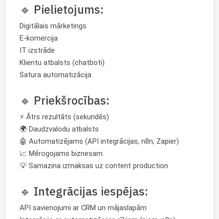
🔹 Pielietojums:
Digitālais mārketings
E-komercija
IT izstrāde
Klientu atbalsts (chatboti)
Satura automatizācija
🔹 Priekšrocības:
⚡ Ātrs rezultāts (sekundēs)
🌍 Daudzvalodu atbalsts
🤖 Automatizējams (API integrācijas, n8n, Zapier)
📈 Mērogojams biznesam
💡 Samazina izmaksas uz content production
🔹 Integrācijas iespējas:
1
API savienojumi ar CRM un mājaslapām