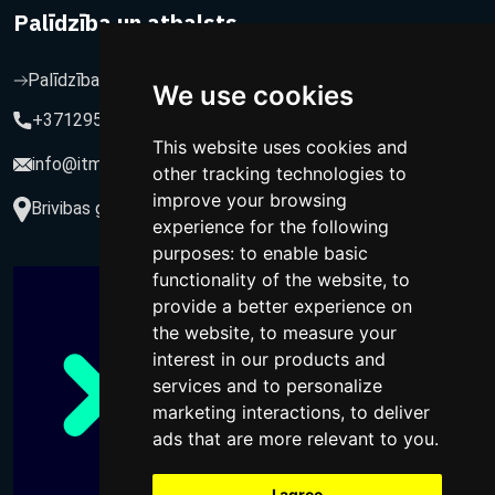
Palīdzība un atbalsts
Palīdzība un atbalsts
We use cookies
+37129564547
This website uses cookies and
info@itmarketing.lv
other tracking technologies to
improve your browsing
Brivibas gatve 234-77, LV-1039, Riga, Latvia
experience for the following
purposes:
to enable basic
functionality of the website
,
to
provide a better experience on
the website
,
to measure your
interest in our products and
services and to personalize
marketing interactions
,
to deliver
ads that are more relevant to you
.
I agree