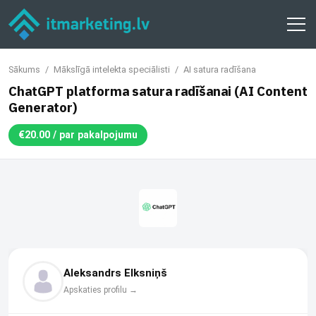
1
Sākums
/
Mākslīgā intelekta speciālisti
/
AI satura radīšana
Rakstīt
ChatGPT platforma satura radīšanai (AI Content
Generator)
Dalīties
€20.00 / par pakalpojumu
€20.00 / par pakalpojumu
Aleksandrs Elksniņš
Apskaties profilu →