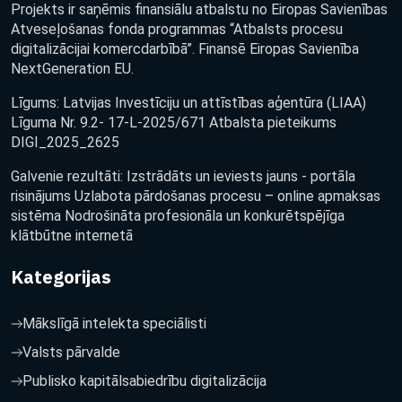
Projekts ir saņēmis finansiālu atbalstu no Eiropas Savienības
Atveseļošanas fonda programmas “Atbalsts procesu
digitalizācijai komercdarbībā”. Finansē Eiropas Savienība
NextGeneration EU.
Līgums: Latvijas Investīciju un attīstības aģentūra (LIAA)
Līguma Nr. 9.2- 17-L-2025/671 Atbalsta pieteikums
DIGI_2025_2625
Galvenie rezultāti: Izstrādāts un ieviests jauns - portāla
risinājums Uzlabota pārdošanas procesu – online apmaksas
sistēma Nodrošināta profesionāla un konkurētspējīga
klātbūtne internetā
Kategorijas
Mākslīgā intelekta speciālisti
Valsts pārvalde
Publisko kapitālsabiedrību digitalizācija