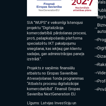
Vals
Publ
digit
SIA "WUPS" ir veiksmīgi īstenojusi
Bizn
projektu "Digitalizācija
auto
komercdarbībā: pārdošanas procesi,
proti, pašapkalpošanās platforma
Pro
specializētu IKT pakalpojumu
Digi
sniegšanai, kas iekļauj gan klientu
sadaļas, gan administrācijas paneļa
Diza
izstrādi.”.
Raks
Projekts ir saņēmis finansiālu
Vide
atbalstu no Eiropas Savienības
Atveseļošanas fonda programmas
Prof
“Atbalsts procesu digitalizācijai
komercdarbībā”. Finansē Eiropas
Priv
Savienība NextGeneration EU.
Līgums: Latvijas Investīciju un