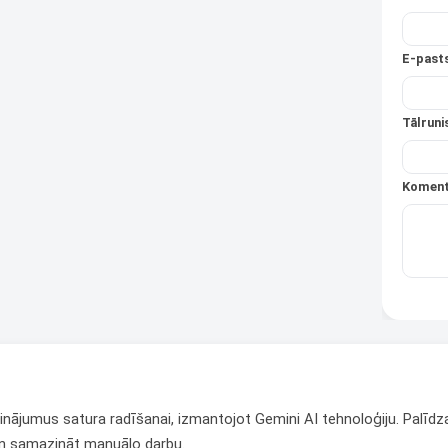
E-pasts
Tālruni
Koment
isinājumus satura radīšanai, izmantojot Gemini AI tehnoloģiju. Pal
un samazināt manuālo darbu.