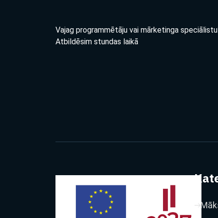
Vajag programmētāju vai mārketinga speciālistu
Atbildēsim stundas laikā
Kate
Māks