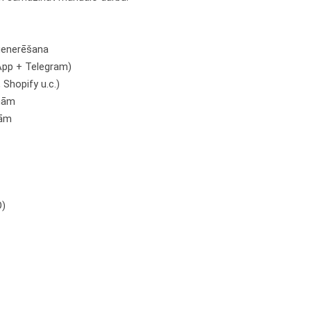
ģenerēšana
App + Telegram)
Shopify u.c.)
ēmām
bām
O)
3
3