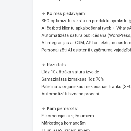
🔹 Ko mēs piedāvājam:
SEO optimizētu rakstu un produktu aprakstu 
AI čatboti klientu apkalpošanai (web + Whats
Automatizēta satura publicēšana (WordPress, 
AI integrācijas ar CRM, API un iekšējām sist
Personalizēti AI asistenti uzņēmuma vajadzī
🔹 Rezultāts:
Līdz 10x ātrāka satura izveide
Samazinātas izmaksas līdz 70%
Palielināts organiskās meklēšanas trafiks (SE
Automatizēti biznesa procesi
🔹 Kam piemērots:
E-komercijas uzņēmumiem
Mārketinga komandām
1
IT un SaaS uzņēmumiem