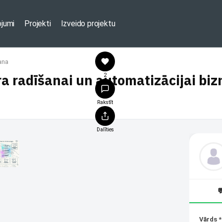
ojumi
Projekti
Izveido projektu
ana
ra radīšanai un automatizācijai bi
2
Rakstīt
Dalīties

Vārds *