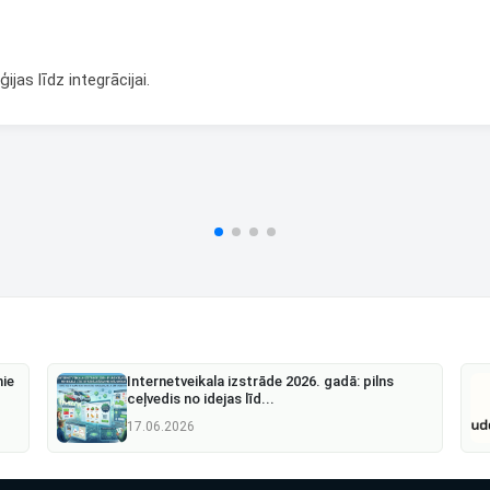
Čats
Čats
jas līdz integrācijai.
Dalīties
Dalīties
orma
Kling AI Video Ģenerēšana
Heygen.com AI 
lksniņš
Aleksandrs Elksniņš
Aleksandrs 
€25/pak.
€25/stundā
nie
Internetveikala izstrāde 2026. gadā: pilns
ceļvedis no idejas līd...
17.06.2026