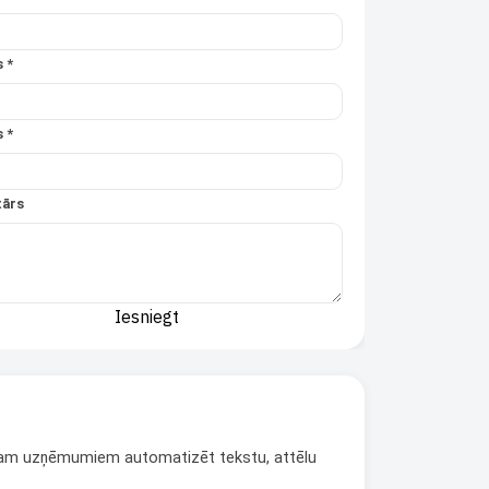
 *
s *
ārs
Iesniegt
īdzam uzņēmumiem automatizēt tekstu, attēlu