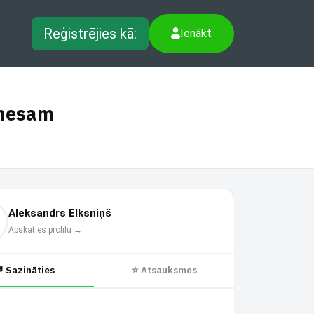
Reģistrējies kā:
Ienākt
znesam
Aleksandrs Elksniņš
Apskaties profilu →
 Sazināties
⭐ Atsauksmes