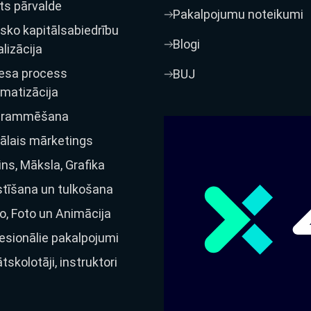
ts pārvalde
Pakalpojumu noteikumi
isko kapitālsabiedrību
Blogi
alizācija
esa process
BUJ
matizācija
grammēšana
tālais mārketings
ins, Māksla, Grafika
tīšana un tulkošana
o, Foto un Animācija
esionālie pakalpojumi
ātskolotāji, instruktori