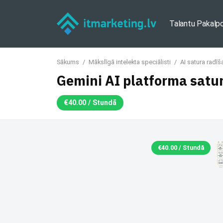
Talantu Pakalp
Sākums
/
Mākslīgā intelekta speciālisti
/
AI satura radīš
Gemini AI platforma satu
€40.00 / Stundā
€40.00 / Stundā