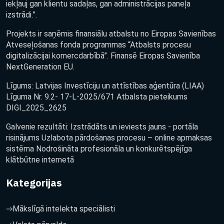
iekļauj gan klientu sadaļas, gan administrācijas paneļa
izstrādi.”.
Projekts ir saņēmis finansiālu atbalstu no Eiropas Savienības
Atveseļošanas fonda programmas “Atbalsts procesu
digitalizācijai komercdarbībā”. Finansē Eiropas Savienība
NextGeneration EU.
Līgums: Latvijas Investīciju un attīstības aģentūra (LIAA)
Līguma Nr. 9.2- 17-L-2025/671 Atbalsta pieteikums
DIGI_2025_2625
Galvenie rezultāti: Izstrādāts un ieviests jauns - portāla
risinājums Uzlabota pārdošanas procesu – online apmaksas
sistēma Nodrošināta profesionāla un konkurētspējīga
klātbūtne internetā
Kategorijas
Mākslīgā intelekta speciālisti