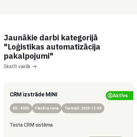
Jaunākie darbi kategorijā
"Loģistikas automatizācija
pakalpojumi"
Skatīt vairāk
CRM izstrāde MINI
Aktīvs
€0 - €500
Fiksēta cena
Termiņš: 2025-12-09
Testa CRM sistēma