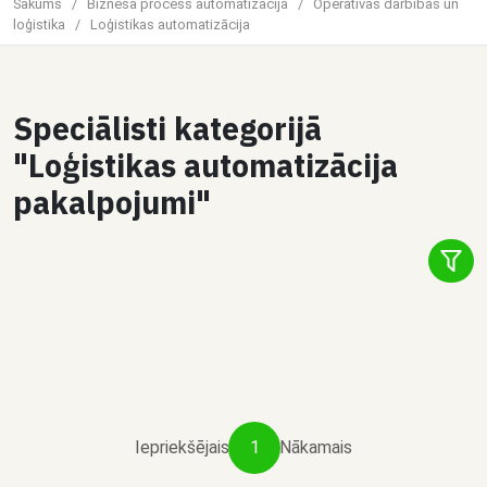
Sākums
/
Biznesa process automatizācija
/
Operatīvās darbības un
loģistika
/
Loģistikas automatizācija
Speciālisti kategorijā
1
"Loģistikas automatizācija
Čats
pakalpojumi"
Dalīties
Aleksandrs E.
Uzņēmuma vadības sistēma - ERP
€30 / stundā
Iepriekšējais
1
Nākamais