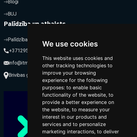
Blogi
BUJ
Palīdzība un atbalsts
Palīdzība un atbalsts
We use cookies
+37129564547
This website uses cookies and
info@itmarketing.lv
other tracking technologies to
improve your browsing
Brivibas gatve 234-77, LV-1039, Riga, Latvia
experience for the following
purposes:
to enable basic
functionality of the website
,
to
provide a better experience on
the website
,
to measure your
interest in our products and
services and to personalize
marketing interactions
,
to deliver