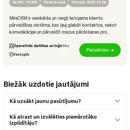
€6,000 - €7,000
Fiksēta cena
Termiņš: 2025-12-08
MiniCRM ir vienkārša un viegli lietojama klientu
pārvaldības sistēma, kas ļauj glabāt kontaktus, sekot
komunikācijai un pārvaldīt mazus pārdošanas pro...
Operatīvās darbības un loģistika
Pieteikties
Ventspils
Biežāk uzdotie jautājumi
Kā uzsākt jaunu pasūtījumu?
Kā atrast un izvēlēties piemērotāko
izpildītāju?