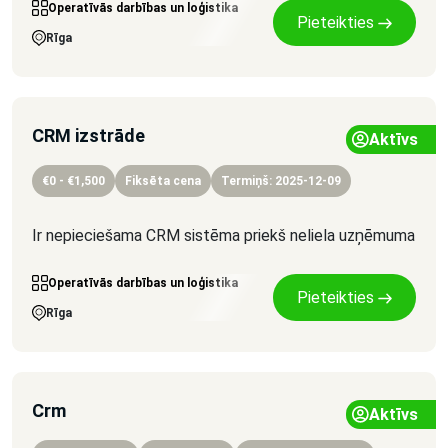
Operatīvās darbības un loģistika
Pieteikties
Rīga
CRM izstrāde
Aktīvs
€0 - €1,500
Fiksēta cena
Termiņš: 2025-12-09
Ir nepieciešama CRM sistēma priekš neliela uzņēmuma
Operatīvās darbības un loģistika
Pieteikties
Rīga
Crm
Aktīvs