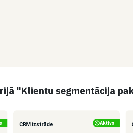
rijā "Klientu segmentācija pa
s
Aktīvs
CRM izstrāde