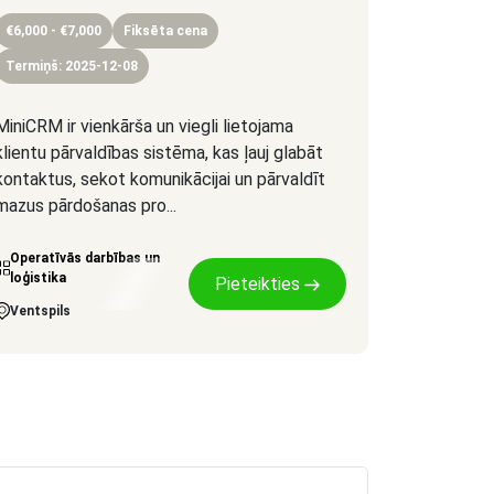
€6,000 - €7,000
Fiksēta cena
Termiņš: 2025-12-08
MiniCRM ir vienkārša un viegli lietojama
klientu pārvaldības sistēma, kas ļauj glabāt
kontaktus, sekot komunikācijai un pārvaldīt
mazus pārdošanas pro...
Operatīvās darbības un
loģistika
Pieteikties
Ventspils