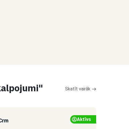
kalpojumi"
Skatīt vairāk
Aktīvs
Crm