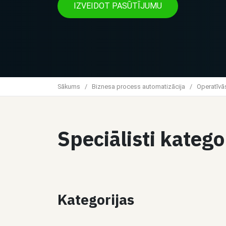
IZVEIDOT PASŪTĪJUMU
Sākums
/
Biznesa process automatizācija
/
Operatīvās
Speciālisti kateg
Kategorijas