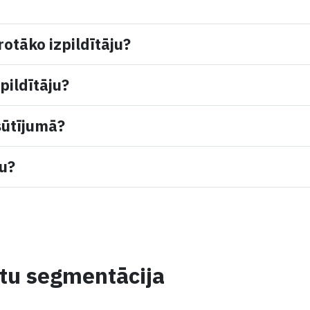
rotāko izpildītāju?
pildītāju?
sūtījumā?
mu?
ntu segmentācija