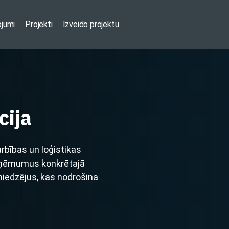
ojumi
Projekti
Izveido projektu
cija
rbības un loģistikas
uzņēmumus konkrētajā
sniedzējus, kas nodrošina