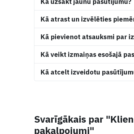
Kā uzsākt jaunu pasūtījumu?
Kā atrast un izvēlēties piemē
Kā pievienot atsauksmi par iz
Kā veikt izmaiņas esošajā pa
Kā atcelt izveidotu pasūtīju
Svarīgākais par "Klie
pakalpojumi"