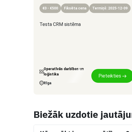
€0 - €500
Fiksēta cena
Termiņš: 2025-12-09
Testa CRM sistēma
Operatīvās darbības un
loģistika
Pieteikties
Rīga
Biežāk uzdotie jautāj