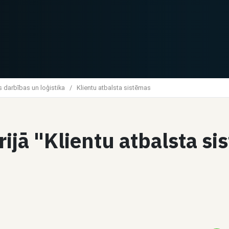
 darbības un loģistika
/
Klientu atbalsta sistēmas
1
rijā "Klientu atbalsta s
Čats
Dalīties
Aleksandrs E.
Uzņēmuma vadības
sistēma - ERP