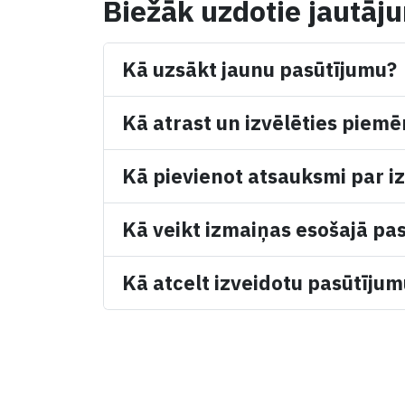
Biežāk uzdotie jautāj
Kā uzsākt jaunu pasūtījumu?
Kā atrast un izvēlēties piemē
Kā pievienot atsauksmi par iz
Kā veikt izmaiņas esošajā pa
Kā atcelt izveidotu pasūtīju