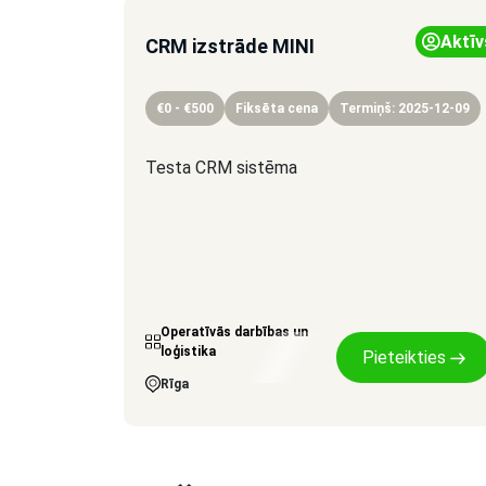
Aktīv
CRM izstrāde MINI
€0 - €500
Fiksēta cena
Termiņš: 2025-12-09
Testa CRM sistēma
Operatīvās darbības un
loģistika
Pieteikties
Rīga