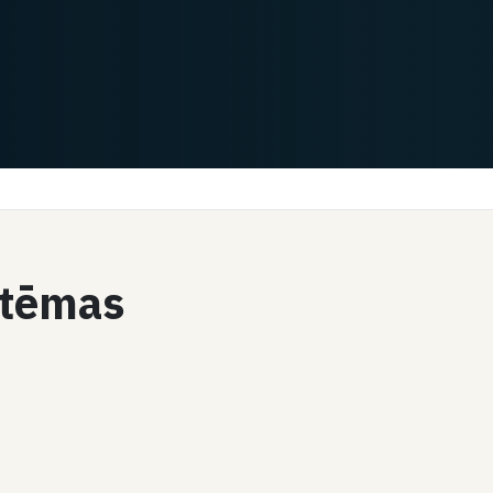
istēmas