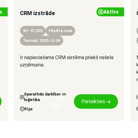
s
Aktīvs
CRM izstrāde
€0 - €1,500
Fiksēta cena
Termiņš: 2025-12-09
Ir nepieciešama CRM sistēma priekš neliela
uzņēmuma
Operatīvās darbības un
loģistika
Pieteikties
Rīga