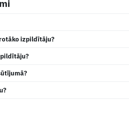
umi
rotāko izpildītāju?
pildītāju?
sūtījumā?
mu?