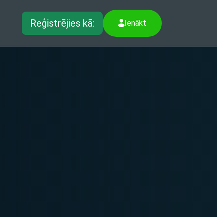
Reģistrējies kā:
Ienākt