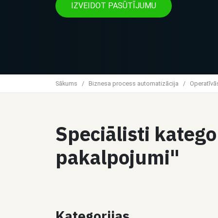
IZVEIDOT PASŪTĪJUMU
Sākums
/
Biznesa process automatizācija
/
Operatīvās
Speciālisti katego
pakalpojumi"
Kategorijas