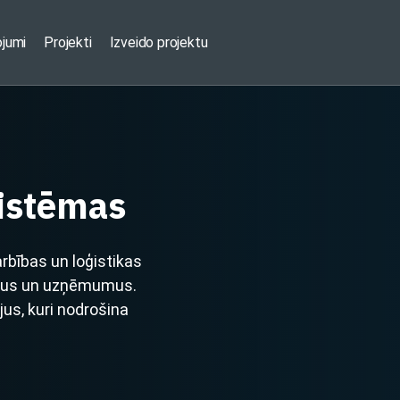
ojumi
Projekti
Izveido projektu
sistēmas
rbības un loģistikas
stus un uzņēmumus.
jus, kuri nodrošina