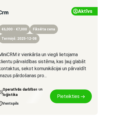
Aktīvs
Crm
€6,000 - €7,000
Fiksēta cena
Termiņš: 2025-12-08
MiniCRM ir vienkārša un viegli lietojama
klientu pārvaldības sistēma, kas ļauj glabāt
kontaktus, sekot komunikācijai un pārvaldīt
mazus pārdošanas pro...
Operatīvās darbības un
loģistika
Pieteikties
Ventspils