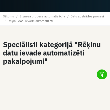
Sākums
/
Biznesa process automatizācija
/
Datu apstrādes procesi
/
Rēķinu datu ievade automatizēti
Speciālisti kategorijā "Rēķinu
3
datu ievade automatizēti
Čats
pakalpojumi"
Dalīties
WUPS Sia
Strukturētu JSON datu sagatavošana
AI redzamībai
€40 / stundā