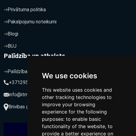
Privātuma politika
Pakalpojumu noteikumi
Blogi
BUJ
Palīdzība un atbalsts
Palīdzība un atbalsts
We use cookies
+37129564547
This website uses cookies and
info@itmarketing.lv
other tracking technologies to
improve your browsing
Brivibas gatve 234-77, LV-1039, Riga, Latvia
experience for the following
purposes:
to enable basic
functionality of the website
,
to
provide a better experience on