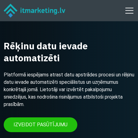
Rēķinu datu ievade
automatizēti
Platformā iespējams atrast datu apstrādes procesi un rēķinu
datu ievade automatizēti speciālistus un uzņēmumus
konkrētajā jomā. Lietotāji var izvērtēt pakalpojumu
sniedzējus, kas nodrošina risinājumus atbilstoši projekta
prasībām.
IZVEIDOT PASŪTĪJUMU