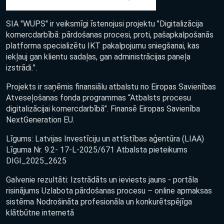
SIA "WUPS" ir veiksmīgi īstenojusi projektu "Digitalizācija
komercdarbībā: pārdošanas procesi, proti, pašapkalpošanās
platforma specializētu IKT pakalpojumu sniegšanai, kas
iekļauj gan klientu sadaļas, gan administrācijas paneļa
izstrādi.”.
Projekts ir saņēmis finansiālu atbalstu no Eiropas Savienības
Atveseļošanas fonda programmas “Atbalsts procesu
digitalizācijai komercdarbībā”. Finansē Eiropas Savienība
NextGeneration EU.
Līgums: Latvijas Investīciju un attīstības aģentūra (LIAA)
Līguma Nr. 9.2- 17-L-2025/671 Atbalsta pieteikums
DIGI_2025_2625
Galvenie rezultāti: Izstrādāts un ieviests jauns - portāla
risinājums Uzlabota pārdošanas procesu – online apmaksas
sistēma Nodrošināta profesionāla un konkurētspējīga
klātbūtne internetā