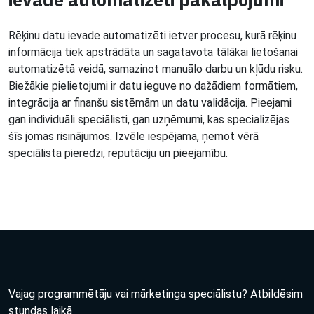
Rēķinu datu ievade automatizēti ietver procesu, kurā rēķinu
informācija tiek apstrādāta un sagatavota tālākai lietošanai
automatizētā veidā, samazinot manuālo darbu un kļūdu risku.
Biežākie pielietojumi ir datu ieguve no dažādiem formātiem,
integrācija ar finanšu sistēmām un datu validācija. Pieejami
gan individuāli speciālisti, gan uzņēmumi, kas specializējas
šīs jomas risinājumos. Izvēle iespējama, ņemot vērā
speciālista pieredzi, reputāciju un pieejamību.
Vajag programmētāju vai mārketinga speciālistu? Atbildēsim
stundas laikā