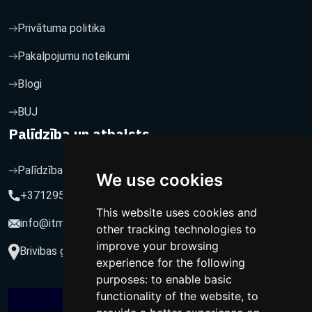
Privātuma politika
Pakalpojumu noteikumi
Blogi
BUJ
Palīdzība un atbalsts
Palīdzība un atbalsts
We use cookies
+37129564547
This website uses cookies and
info@itmarketing.lv
other tracking technologies to
improve your browsing
Brivibas gatve 234-77, LV-1039, Riga, Latvia
experience for the following
purposes:
to enable basic
functionality of the website
,
to