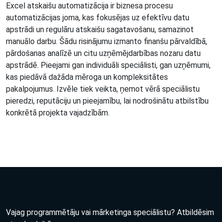
Excel atskaišu automatizācija ir biznesa procesu
automatizācijas joma, kas fokusējas uz efektīvu datu
apstrādi un regulāru atskaišu sagatavošanu, samazinot
manuālo darbu. Šādu risinājumu izmanto finanšu pārvaldībā,
pārdošanas analīzē un citu uzņēmējdarbības nozaru datu
apstrādē. Pieejami gan individuāli speciālisti, gan uzņēmumi,
kas piedāvā dažāda mēroga un kompleksitātes
pakalpojumus. Izvēle tiek veikta, ņemot vērā speciālistu
pieredzi, reputāciju un pieejamību, lai nodrošinātu atbilstību
konkrētā projekta vajadzībām.
Vajag programmētāju vai mārketinga speciālistu? Atbildēsim