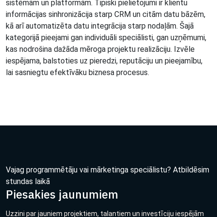
sistēmām un platformām. Tipiski pielietojumi ir klientu
informācijas sinhronizācija starp CRM un citām datu bāzēm,
kā arī automatizēta datu integrācija starp nodaļām. Šajā
kategorijā pieejami gan individuāli speciālisti, gan uzņēmumi,
kas nodrošina dažāda mēroga projektu realizāciju. Izvēle
iespējama, balstoties uz pieredzi, reputāciju un pieejamību,
lai sasniegtu efektīvāku biznesa procesus.
Vajag programmētāju vai mārketinga speciālistu? Atbildēsim
stundas laikā
Piesakies jaunumiem
Uzzini par jauniem projektiem, talantiem un investīciju iespējām