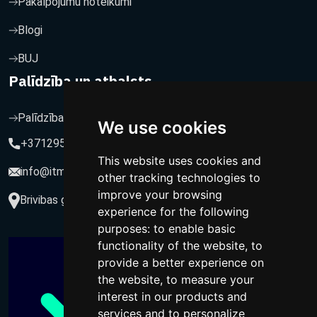
Pakalpojumu noteikumi
Blogi
BUJ
Palīdzība un atbalsts
Palīdzība un atbalsts
We use cookies
+37129564547
This website uses cookies and
info@itmarketing.lv
other tracking technologies to
improve your browsing
Brivibas gatve 234-77, LV-1039, Riga, Latvia
experience for the following
purposes:
to enable basic
functionality of the website
,
to
provide a better experience on
the website
,
to measure your
interest in our products and
services and to personalize