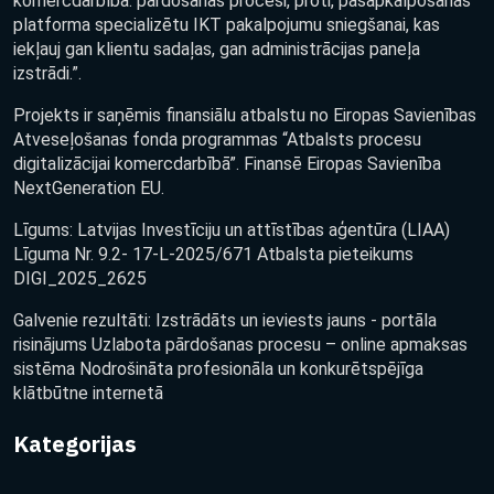
komercdarbībā: pārdošanas procesi, proti, pašapkalpošanās
platforma specializētu IKT pakalpojumu sniegšanai, kas
iekļauj gan klientu sadaļas, gan administrācijas paneļa
izstrādi.”.
Projekts ir saņēmis finansiālu atbalstu no Eiropas Savienības
Atveseļošanas fonda programmas “Atbalsts procesu
digitalizācijai komercdarbībā”. Finansē Eiropas Savienība
NextGeneration EU.
Līgums: Latvijas Investīciju un attīstības aģentūra (LIAA)
Līguma Nr. 9.2- 17-L-2025/671 Atbalsta pieteikums
DIGI_2025_2625
Galvenie rezultāti: Izstrādāts un ieviests jauns - portāla
risinājums Uzlabota pārdošanas procesu – online apmaksas
sistēma Nodrošināta profesionāla un konkurētspējīga
klātbūtne internetā
Kategorijas