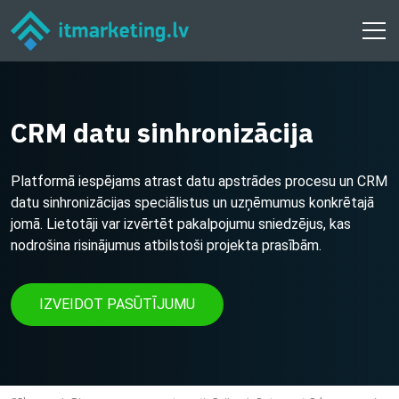
CRM datu sinhronizācija
Platformā iespējams atrast datu apstrādes procesu un CRM
datu sinhronizācijas speciālistus un uzņēmumus konkrētajā
jomā. Lietotāji var izvērtēt pakalpojumu sniedzējus, kas
nodrošina risinājumus atbilstoši projekta prasībām.
IZVEIDOT PASŪTĪJUMU