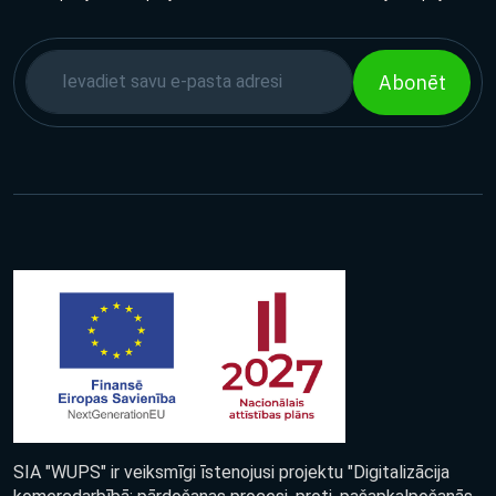
Abonēt
SIA "WUPS" ir veiksmīgi īstenojusi projektu "Digitalizācija