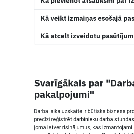
Kā pievienot atsauksmi par iz
Kā veikt izmaiņas esošajā pa
Kā atcelt izveidotu pasūtīju
Svarīgākais par "Darba
pakalpojumi"
Darba laika uzskaite ir būtiska biznesa pr
precīzi reģistrēt darbinieku darba stundas
joma ietver risinājumus, kas izmantojami