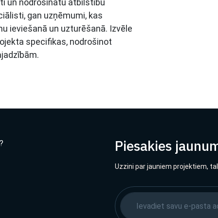
ti un nodrošinātu atbilstību
ciālisti, gan uzņēmumi, kas
mu ieviešanā un uzturēšanā. Izvēle
ojekta specifikas, nodrošinot
ajadzībām.
Piesakies jaunu
?
Uzzini par jauniem projektiem, ta