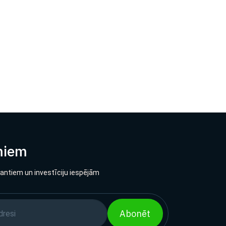
miem
lantiem un investīciju iespējām
Abonēt