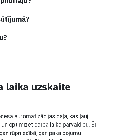
pildītāju?
sūtījumā?
mu?
 laika uzskaite
ocesa automatizācijas daļa, kas ļauj
 un optimizēt darba laika pārvaldību. Šī
 gan rūpniecībā, gan pakalpojumu