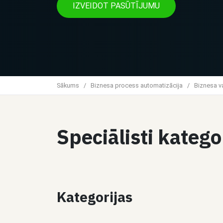
IZVEIDOT PASŪTĪJUMU
Sākums
/
Biznesa process automatizācija
/
Biznesa v
Speciālisti kateg
Kategorijas