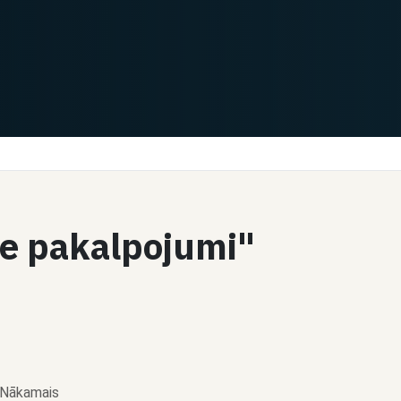
2
1
Čats
Čats
ite pakalpojumi"
Dalīties
Dalīties
Aleksandrs E.
Kvalitātes vadības
sistēma
un
€30 / stundā
Nākamais