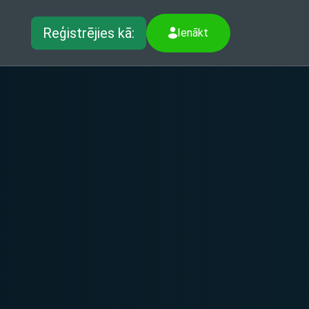
Reģistrējies kā:
Ienākt