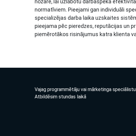
nozarē, lai uzlabotu darbaspēka efektivitā
normatīviem. Pieejami gan individuāli spe
specializējas darba laika uzskaites sistē
pieejama pēc pieredzes, reputācijas un pr
piemērotākos risinājumus katra klienta v
Vajag programmētāju vai mārketinga speciālistu
Atbildēsim stundas laikā