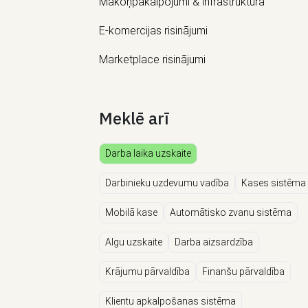
Mākoņpakalpojumi & infrastruktūra
E-komercijas risinājumi
Marketplace risinājumi
Meklē arī
Darba laika uzskaite
Darbinieku uzdevumu vadība
Kases sistēma
Mobilā kase
Automātisko zvanu sistēma
Algu uzskaite
Darba aizsardzība
Krājumu pārvaldība
Finanšu pārvaldība
Klientu apkalpošanas sistēma