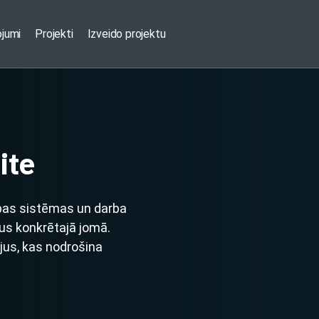
ojumi
Projekti
Izveido projektu
ite
bas sistēmas un darba
us konkrētajā jomā.
ējus, kas nodrošina