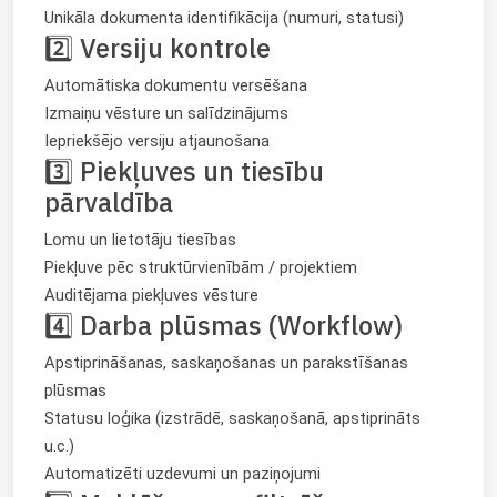
Unikāla dokumenta identifikācija (numuri, statusi)
2️⃣ Versiju kontrole
Automātiska dokumentu versēšana
Izmaiņu vēsture un salīdzinājums
Iepriekšējo versiju atjaunošana
3️⃣ Piekļuves un tiesību
pārvaldība
Lomu un lietotāju tiesības
Piekļuve pēc struktūrvienībām / projektiem
Auditējama piekļuves vēsture
4️⃣ Darba plūsmas (Workflow)
Apstiprināšanas, saskaņošanas un parakstīšanas
plūsmas
Statusu loģika (izstrādē, saskaņošanā, apstiprināts
u.c.)
Automatizēti uzdevumi un paziņojumi