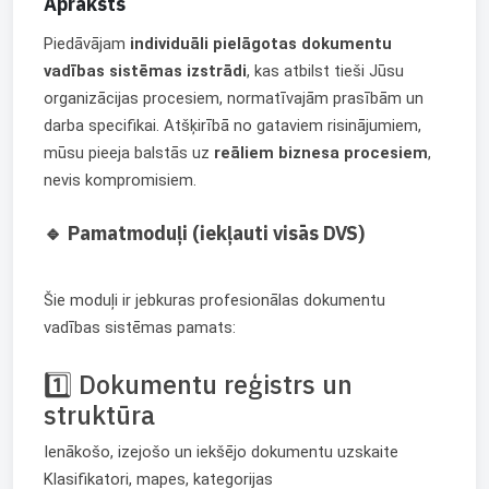
Apraksts
Piedāvājam
individuāli pielāgotas dokumentu
vadības sistēmas izstrādi
, kas atbilst tieši Jūsu
organizācijas procesiem, normatīvajām prasībām un
darba specifikai. Atšķirībā no gataviem risinājumiem,
mūsu pieeja balstās uz
reāliem biznesa procesiem
,
nevis kompromisiem.
🔹 Pamatmoduļi (iekļauti visās DVS)
Šie moduļi ir jebkuras profesionālas dokumentu
vadības sistēmas pamats:
1️⃣ Dokumentu reģistrs un
struktūra
Ienākošo, izejošo un iekšējo dokumentu uzskaite
Klasifikatori, mapes, kategorijas