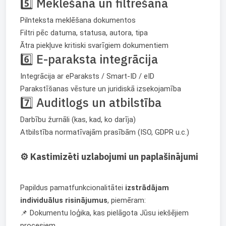
5️⃣ Meklēšana un filtrēšana
Pilnteksta meklēšana dokumentos
Filtri pēc datuma, statusa, autora, tipa
Ātra piekļuve kritiski svarīgiem dokumentiem
6️⃣ E-paraksta integrācija
Integrācija ar eParaksts / Smart-ID / eID
Parakstīšanas vēsture un juridiskā izsekojamība
7️⃣ Auditlogs un atbilstība
Darbību žurnāli (kas, kad, ko darīja)
Atbilstība normatīvajām prasībām (ISO, GDPR u.c.)
⚙️ Kastimizēti uzlabojumi un paplašinājumi
Papildus pamatfunkcionalitātei
izstrādājam
individuālus risinājumus
, piemēram:
📌 Dokumentu loģika, kas pielāgota Jūsu iekšējiem
procesiem