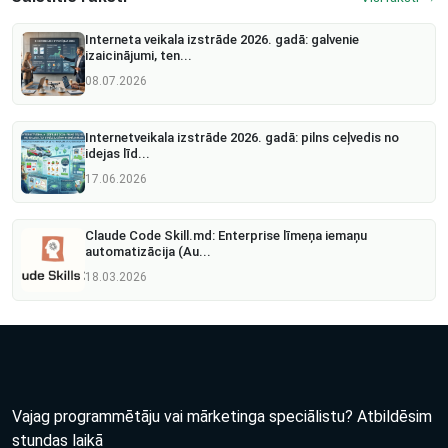
Interneta veikala izstrāde 2026. gadā: galvenie
izaicinājumi, ten...
08.07.2026
Internetveikala izstrāde 2026. gadā: pilns ceļvedis no
idejas līd...
17.06.2026
Claude Code Skill.md: Enterprise līmeņa iemaņu
automatizācija (Au...
18.03.2026
Vajag programmētāju vai mārketinga speciālistu? Atbildēsim
stundas laikā