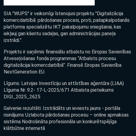
SIA "WUPS" ir veiksmīgi īstenojusi projektu "Digitalizācija
komercdarbībā: pārdošanas procesi, proti, pašapkalpošanās
platforma specializētu IKT pakalpojumu sniegšanai, kas
iekļauj gan klientu sadaļas, gan administrācijas paneļa
izstrādi.”.
Projekts ir saņēmis finansiālu atbalstu no Eiropas Savienības
Atveseļošanas fonda programmas “Atbalsts procesu
digitalizācijai komercdarbībā”. Finansē Eiropas Savienība
NextGeneration EU.
Līgums: Latvijas Investīciju un attīstības aģentūra (LIAA)
Līguma Nr. 9.2- 17-L-2025/671 Atbalsta pieteikums
DIGI_2025_2625
Galvenie rezultāti: Izstrādāts un ieviests jauns - portāla
risinājums Uzlabota pārdošanas procesu – online apmaksas
sistēma Nodrošināta profesionāla un konkurētspējīga
klātbūtne internetā