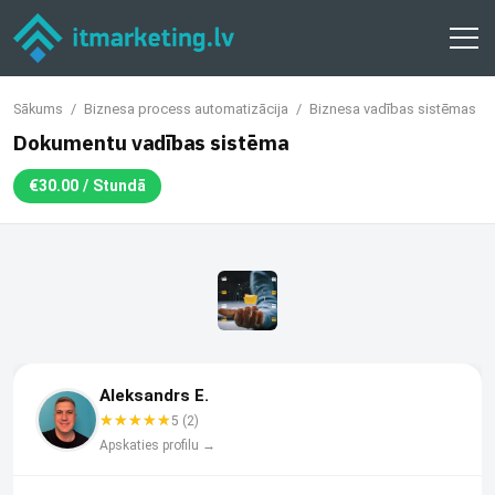
1
Rakstīt
Sākums
/
Biznesa process automatizācija
/
Biznesa vadības sistēmas
Dokumentu vadības sistēma
Dalīties
€30.00 / Stundā
€30.00 / Stundā
Aleksandrs E.
5 (2)
Apskaties profilu →