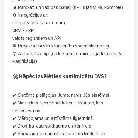
📊 Pārskati un vadības paneļi (KPI, statistika, kontrole)
🔄 Integrācijas ar:
grāmatvedības sistēmām
CRM / ERP
valsts reģistriem un API
🏢 Projekta vai struktūrvienību specifiski moduļi
🤖 Automatizācija (noteikumi, termiņi, atgādinājumi, AI
klasifikācija)
🚀 Kāpēc izvēlēties kastimizētu DVS?
✔️ Sistēma pielāgojas Jums, nevis Jūs sistēmai
✔️ Nav liekas funkcionalitātes – tikai tas, kas
nepieciešams
✔️ Mērogojama un attīstāma ilgtermiņā
✔️ Drošība, caurspīdīgums un kontrole
✔️ Samazināts manuālais darbs un kļūdu risks