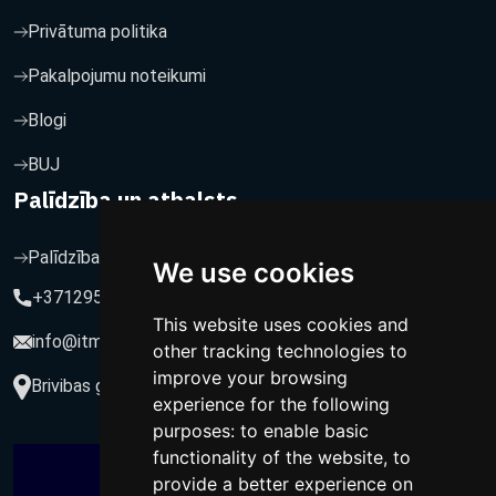
Privātuma politika
Pakalpojumu noteikumi
Blogi
BUJ
Palīdzība un atbalsts
Palīdzība un atbalsts
We use cookies
+37129564547
This website uses cookies and
info@itmarketing.lv
other tracking technologies to
improve your browsing
Brivibas gatve 234-77, LV-1039, Riga, Latvia
experience for the following
purposes:
to enable basic
functionality of the website
,
to
provide a better experience on