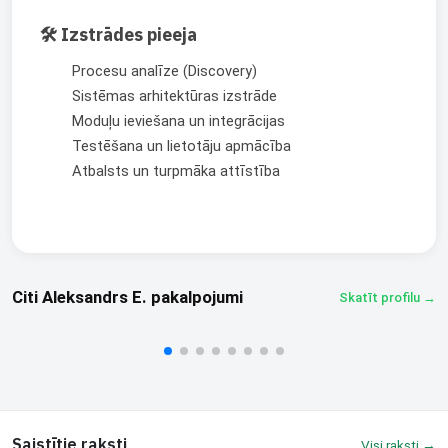
🛠️ Izstrādes pieeja
Procesu analīze (Discovery)
Sistēmas arhitektūras izstrāde
Moduļu ieviešana un integrācijas
8
Testēšana un lietotāju apmācība
Atbalsts un turpmāka attīstība
Čats
Dalīties
Opencart profesionālis
MakeCommerce POS
Citi Aleksandrs E. pakalpojumi
Skatīt profilu →
Aleksandrs E.
Aleksandrs E.
€20/stundā
€13/pak.
Saistītie raksti
Visi raksti →