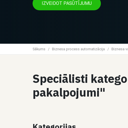
IZVEIDOT PASŪTĪJUMU
Sākums
/
Biznesa process automatizācija
/
Biznesa v
Speciālisti kateg
pakalpojumi"
Kategorijas