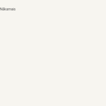
€30 / stundā
Nākamais