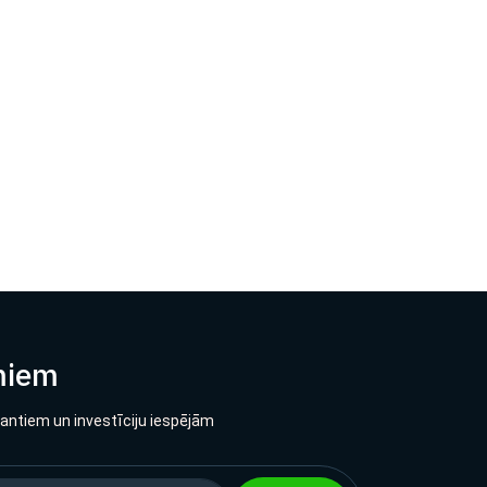
miem
lantiem un investīciju iespējām