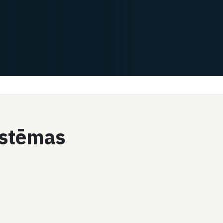
2
1
sistēmas
Čats
Čats
Dalīties
Dalīties
Aleksandrs E.
Kvalitātes vadības
sistēma
un