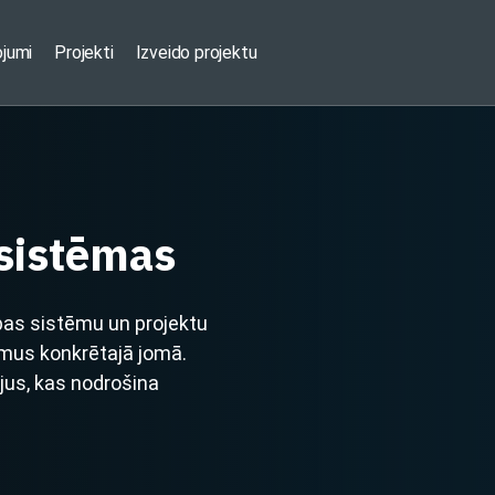
ojumi
Projekti
Izveido projektu
 sistēmas
bas sistēmu un projektu
mus konkrētajā jomā.
ējus, kas nodrošina