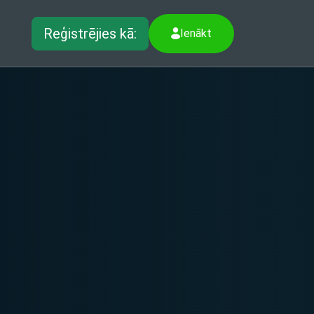
Reģistrējies kā:
Ienākt