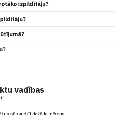
rotāko izpildītāju?
pildītāju?
sūtījumā?
mu?
ektu vadības
"
nēt un pārraudzīt dažāda mēroga