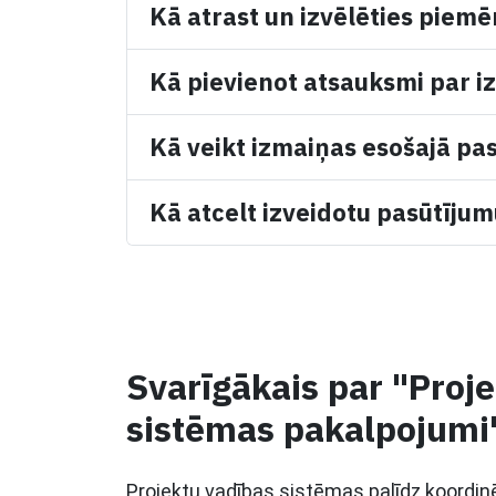
Kā atrast un izvēlēties piemē
Kā pievienot atsauksmi par iz
Kā veikt izmaiņas esošajā pa
Kā atcelt izveidotu pasūtīju
Svarīgākais par "Proj
sistēmas pakalpojumi
Projektu vadības sistēmas palīdz koordi