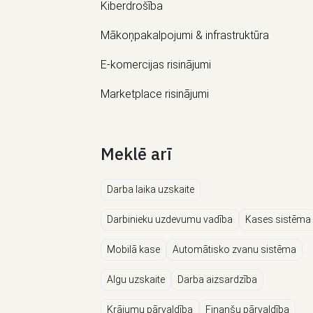
Kiberdrošība
Mākoņpakalpojumi & infrastruktūra
E-komercijas risinājumi
Marketplace risinājumi
Meklē arī
Darba laika uzskaite
Darbinieku uzdevumu vadība
Kases sistēma
Mobilā kase
Automātisko zvanu sistēma
Algu uzskaite
Darba aizsardzība
Krājumu pārvaldība
Finanšu pārvaldība