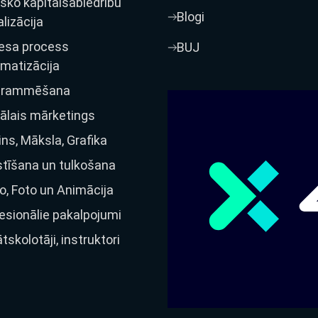
isko kapitālsabiedrību
Blogi
alizācija
esa process
BUJ
matizācija
grammēšana
tālais mārketings
ins, Māksla, Grafika
tīšana un tulkošana
o, Foto un Animācija
esionālie pakalpojumi
ātskolotāji, instruktori