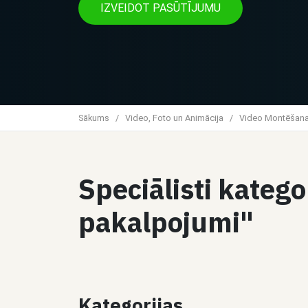
IZVEIDOT PASŪTĪJUMU
Sākums
/
Video, Foto un Animācija
/
Video Montēšan
Speciālisti kateg
pakalpojumi"
Kategorijas