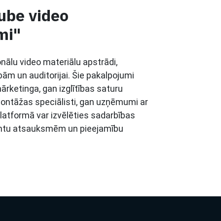
ube video
mi"
ālu video materiālu apstrādi,
bām un auditorijai. Šie pakalpojumi
mārketinga, gan izglītības saturu
 montāžas speciālisti, gan uzņēmumi ar
Platformā var izvēlēties sadarbības
lientu atsauksmēm un pieejamību