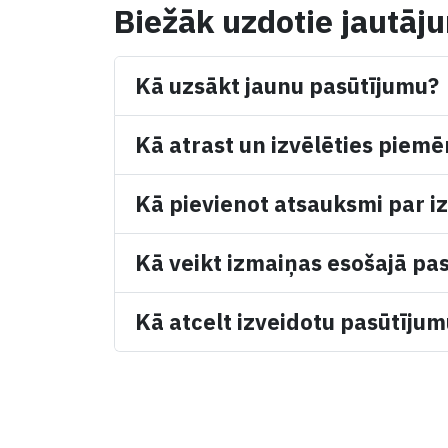
Biežāk uzdotie jautāj
Kā uzsākt jaunu pasūtījumu?
Kā atrast un izvēlēties piemē
Kā pievienot atsauksmi par iz
Kā veikt izmaiņas esošajā pa
Kā atcelt izveidotu pasūtīju