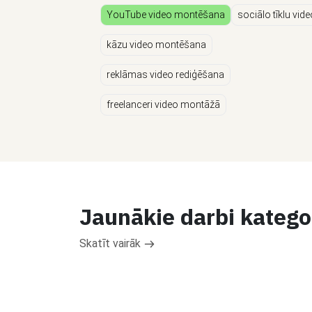
YouTube video montēšana
sociālo tīklu vid
kāzu video montēšana
reklāmas video rediģēšana
freelanceri video montāžā
Jaunākie darbi kateg
Skatīt vairāk