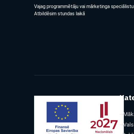
Vajag programmētāju vai mārketinga speciālistu
Atbildēsim stundas laikā
Kate
Māks
Vals