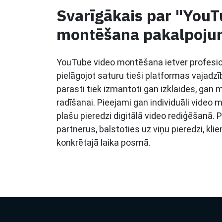
Svarīgākais par "YouT
montēšana pakalpoju
YouTube video montēšana ietver profesion
pielāgojot saturu tieši platformas vajadzī
parasti tiek izmantoti gan izklaides, gan 
radīšanai. Pieejami gan individuāli video
plašu pieredzi digitālā video rediģēšanā. 
partnerus, balstoties uz viņu pieredzi, k
konkrētajā laika posmā.