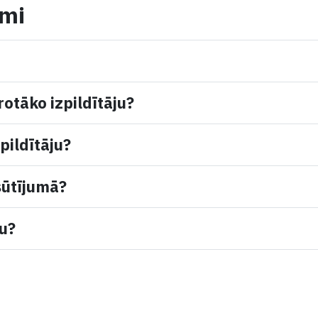
umi
rotāko izpildītāju?
pildītāju?
sūtījumā?
mu?