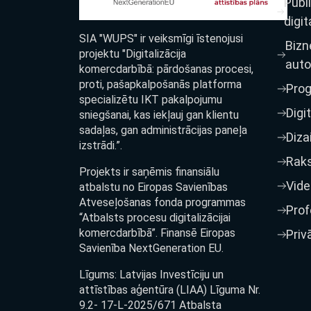
Publ
digit
SIA "WUPS" ir veiksmīgi īstenojusi
Bizn
projektu "Digitalizācija
auto
komercdarbībā: pārdošanas procesi,
proti, pašapkalpošanās platforma
Pro
specializētu IKT pakalpojumu
Digi
sniegšanai, kas iekļauj gan klientu
sadaļas, gan administrācijas paneļa
Diza
izstrādi.”.
Raks
Projekts ir saņēmis finansiālu
Vide
atbalstu no Eiropas Savienības
Atveseļošanas fonda programmas
Prof
“Atbalsts procesu digitalizācijai
komercdarbībā”. Finansē Eiropas
Priv
Savienība NextGeneration EU.
Līgums: Latvijas Investīciju un
attīstības aģentūra (LIAA) Līguma Nr.
9.2- 17-L-2025/671 Atbalsta