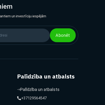
miem
lantiem un investīciju iespējām
Abonēt
Palīdzība un atbalsts
Palīdzība un atbalsts
+37129564547